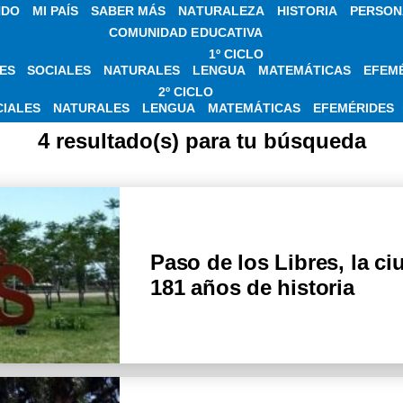
NDO
MI PAÍS
SABER MÁS
NATURALEZA
HISTORIA
PERSON
COMUNIDAD EDUCATIVA
1º CICLO
ES
SOCIALES
NATURALES
LENGUA
MATEMÁTICAS
EFEM
IAS SOBRE CARNA
2º CICLO
CIALES
NATURALES
LENGUA
MATEMÁTICAS
EFEMÉRIDES
4 resultado(s) para tu búsqueda
Paso de los Libres, la c
181 años de historia