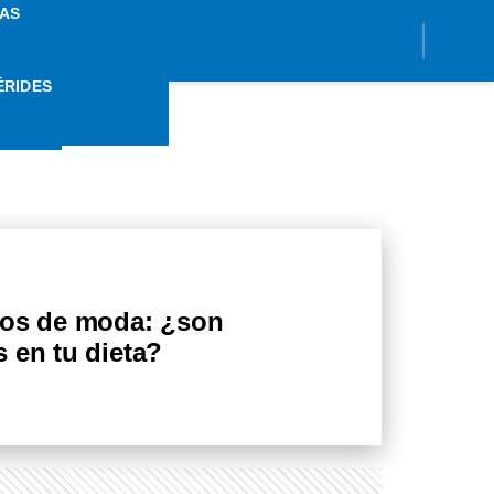
AS
ÉRIDES
LE
cos de moda: ¿son
 en tu dieta?