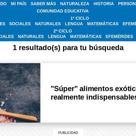
NDO
MI PAÍS
SABER MÁS
NATURALEZA
HISTORIA
PERSON
COMUNIDAD EDUCATIVA
1º CICLO
ES
SOCIALES
NATURALES
LENGUA
MATEMÁTICAS
EFEM
OTICIAS SOBRE KA
2º CICLO
CIALES
NATURALES
LENGUA
MATEMÁTICAS
EFEMÉRIDES
1 resultado(s) para tu búsqueda
"Súper" alimentos exóti
realmente indispensables