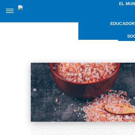
EL MU
EDUCADOR
N
SO