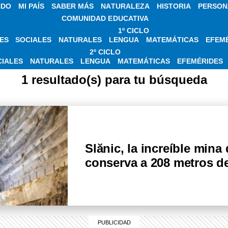
NDO
MI PAÍS
SABER MÁS
NATURALEZA
HISTORIA
PERSON
COMUNIDAD EDUCATIVA
1º CICLO
ES
SOCIALES
NATURALES
LENGUA
MATEMÁTICAS
EFEM
CIAS SOBRE MICRO
2º CICLO
CIALES
NATURALES
LENGUA
MATEMÁTICAS
EFEMÉRIDES
1 resultado(s) para tu búsqueda
Slănic, la increíble mina
conserva a 208 metros d