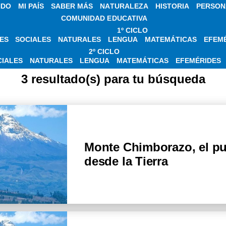
NDO
MI PAÍS
SABER MÁS
NATURALEZA
HISTORIA
PERSON
COMUNIDAD EDUCATIVA
1º CICLO
ES
SOCIALES
NATURALES
LENGUA
MATEMÁTICAS
EFEM
 SOBRE RÉCORD D
2º CICLO
CIALES
NATURALES
LENGUA
MATEMÁTICAS
EFEMÉRIDES
3 resultado(s) para tu búsqueda
Monte Chimborazo, el pu
desde la Tierra