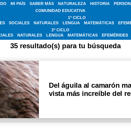
NDO
MI PAÍS
SABER MÁS
NATURALEZA
HISTORIA
PERSON
COMUNIDAD EDUCATIVA
1º CICLO
ES
SOCIALES
NATURALES
LENGUA
MATEMÁTICAS
EFEM
IAS SOBRE REINO 
2º CICLO
CIALES
NATURALES
LENGUA
MATEMÁTICAS
EFEMÉRIDES
35 resultado(s) para tu búsqueda
Del águila al camarón ma
vista más increíble del r