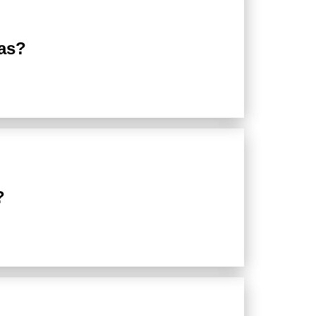
as?
?