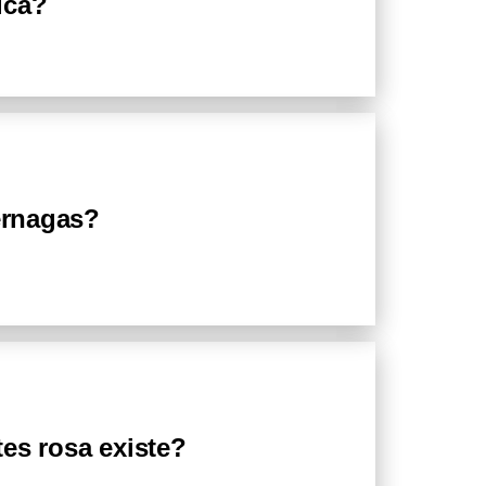
ica?
iérnagas?
es rosa existe?