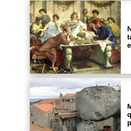
N
t
e
M
q
p