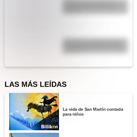
¿Qué es la Luna, cuál es su
función y qué pasaría si no
existiera?
¿Por qué los cordones tienen
una punta de plástico en sus
extremos?
LAS MÁS LEÍDAS
La vida de San Martín contada
para niños