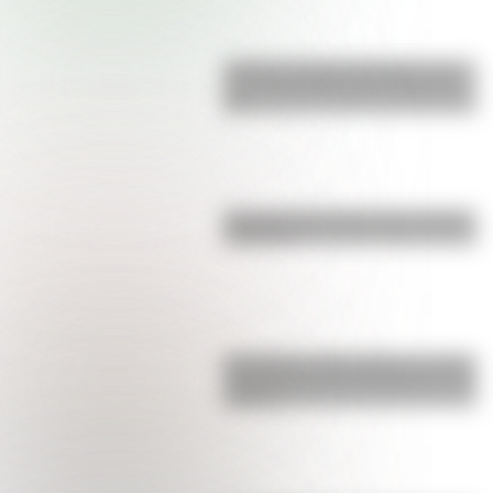
Castillo de Rafael Obligado, una
joya arquitectónica que sigue de
pie
Bandera de Ecuador para colorear
e imprimir
San Martín y Simón Bolívar: así fue
el encuentro de los libertadores de
América