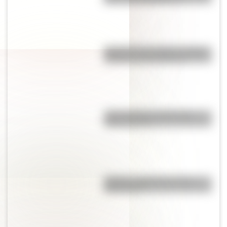
Revolución de Octubre: origen,
causas y consecuencias
¿Qué significa meridional y
septentrional?
Mafalda: ¿Quiénes son sus
personajes?