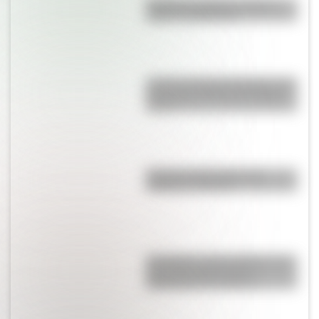
Bandera de Bolivia: historia,
origen y significado
Castillo de Rafael Obligado, una
joya arquitectónica que sigue
de pie
Bandera de Ecuador para
colorear e imprimir
San Martín y Simón Bolívar: así
fue el encuentro de los
libertadores de América