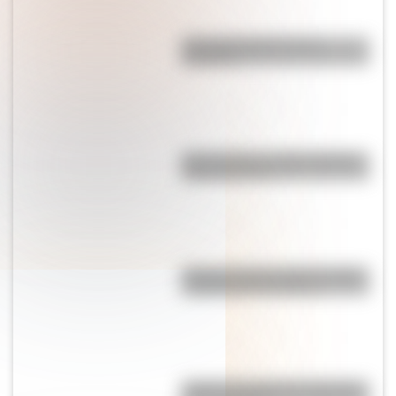
¿Por qué el jabón forma
burbujas?
Qué muestra un mapa temático
y para qué sirve
"El que no corre, vuela": origen
y significado de la frase
¿Cuál es el origen de la palabra