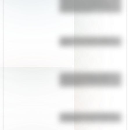
Argentina es la máxima
ganadora en la historia del
Mundial de Polo?
¿Qué pasó el 25 de mayo de
1810?
José de San Martín: conocé
dónde nació el prócer de
Sudamérica
Calchaquíes: características y
su historia