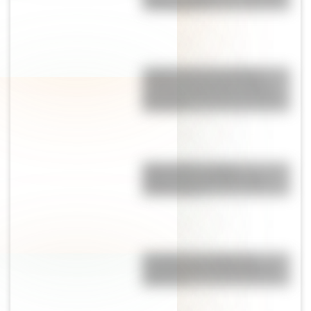
"información"?
¿Sabías que en la película
"Güemes, la tierra en armas"
Mercedes Sosa hizo de Juana
Azurduy?
Mapa político y físico:
diferencias y ejemplos para
diferenciarlos
El campo y la ciudad: las
características principales de
cada uno