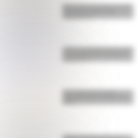
Buenos Aires al principio del siglo
XX: mirá las imágenes más
sorprendentes
¿Sabías que Argentina tuvo la torre
de comunicaciones más alta de
Sudamérica?
Una infografía descargable
imperdible sobre el Cruce de los
Andes
¿Cómo era Buenos Aires en la