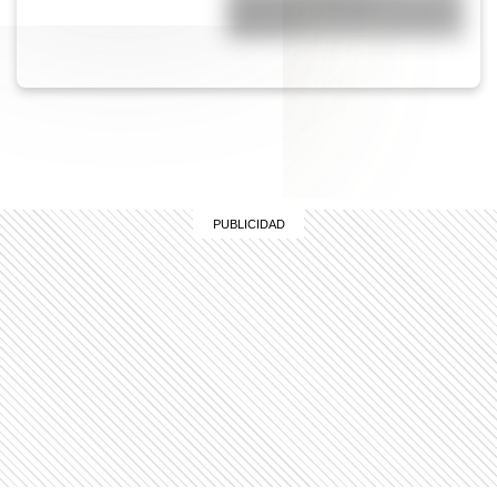
significado del refrán “cruzar el
Rubicón”?