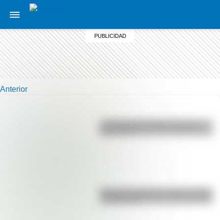
Anterior
La vida de San Martín contada
para niños
Bandera de Bolivia: historia, origen
y significado