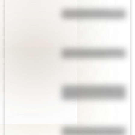
Los duendes producen
encantamientos en los hogares
Las 12 máximas de San Martín
para su hija Merceditas
La Coquena y el Pombero: los
duendes más famosos del norte
argentino
"Dibujitos eran los de antes":
caricaturas famosas en los 70