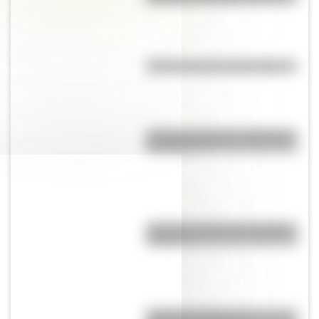
¿Cuál es la historia del mimo?
¿Cuál es el origen y significado
de "Cipayo"?
¿Cuál es el origen de la palabra
“carajo”?
¿Cuál es el origen y el