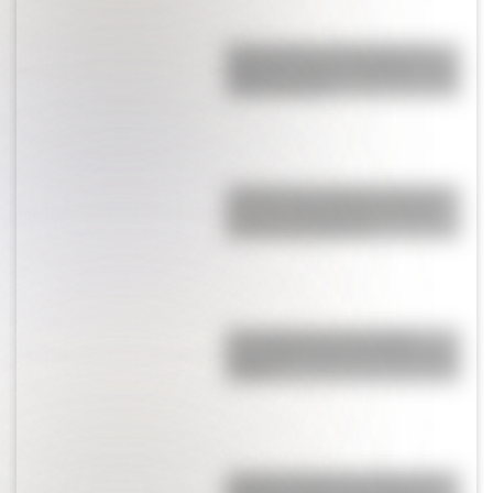
Buenos Aires al principio del
siglo XX: mirá las imágenes más
sorprendentes
¿Sabías que Argentina tuvo la
torre de comunicaciones más
alta de Sudamérica?
Una infografía descargable
imperdible sobre el Cruce de los
Andes
¿Cómo era Buenos Aires en la