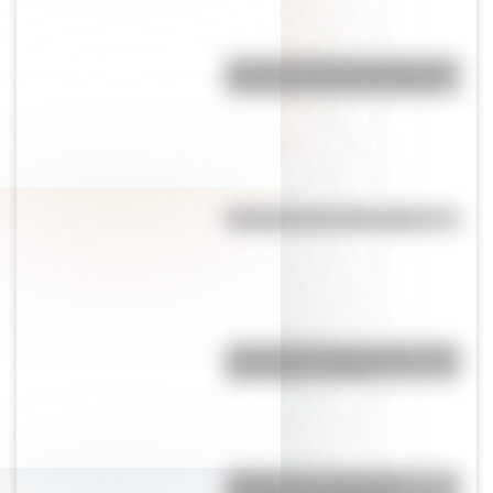
Así se conocieron Remedios de
Escalada y José de San Martín
Efemérides del 8 de agosto
¿Por qué los lagos pueden tener
agua dulce o salada?
¿Sabías que la Selección