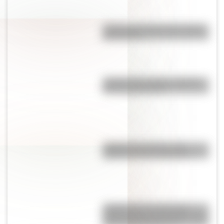
¿Cuál es el nombre más usado
del mundo?
¿Sabías que existe un pueblo
con una sola calle?
¿Sabías que Venecia está
repleta de manos gigantes?
¿Sabías que la mosca más
grande del mundo habita en tres
países de Sudamérica?