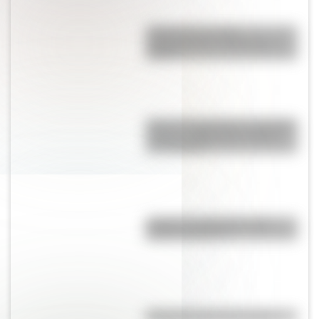
¿Kosovo es un país
independiente o pertenece a
Serbia?
Qué es la agricultura y qué tipos
existen: explicación sencilla
con ejemplos
¿Cuál es la diferencia entre
Estado y Nación?
Efemérides del 10 de agosto