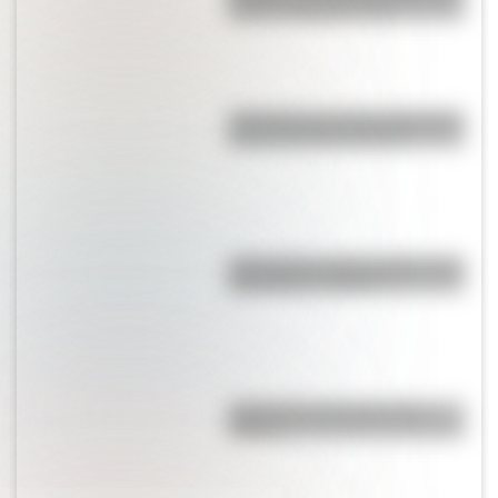
primer y segundo ciclo
¿Qué pasa con la tierra después
de un incendio forestal?
¿Por qué los lagos pueden tener
agua dulce o salada?
¿Qué fue el Libro gordo de
Petete?