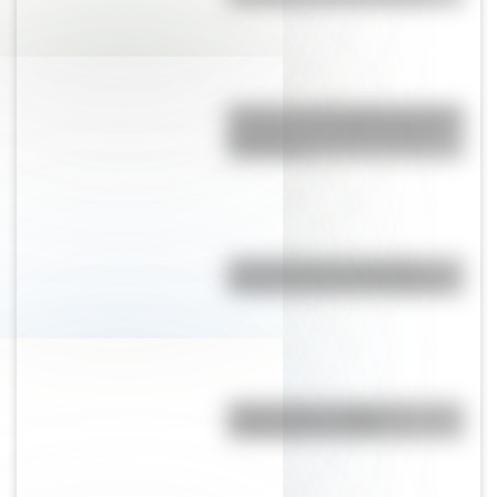
Secretos y curiosidades del palo
borracho: el extraño árbol de
Sudamérica
¿Por qué el 17 de agosto es
feriado nacional en Argentina?
"Hacer agua": origen y
significado de la frase