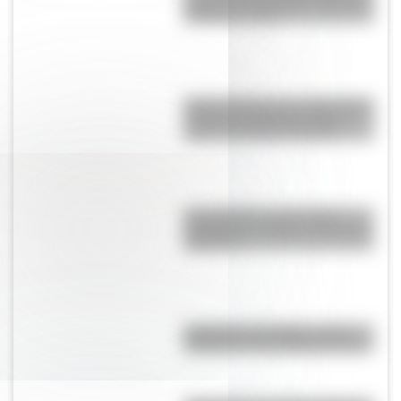
resistió la dominación española
durante un siglo
Monte Orohena: la sorprendente
cumbre de Tahití que atrae a
viajeros de todo el mundo
El normalismo, la corriente
pedagógica surgida a partir del
magisterio
Eucariota y procariota: ¿qué
distingue a una célula de otra?