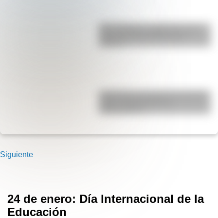
San Cayetano: ¿quién fue y por
qué es el santo del pan y el
trabajo?
Guatemala: por qué es uno de los
países más jóvenes de
Latinoamérica
Siguiente
24 de enero: Día Internacional de la
Educación