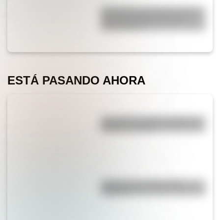
Guatemala: por qué es uno de
los países más jóvenes de
Latinoamérica
ESTÁ PASANDO AHORA
¿Por qué los piratas usaban un
parche en el ojo?
¿Sabías que el agua tiene
oxígeno?