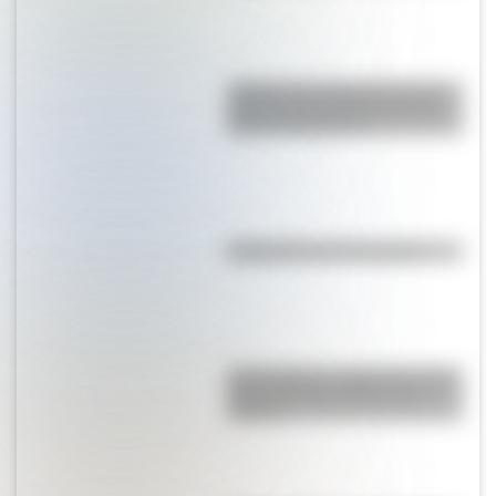
¿Sabías que Argentina tuvo la
torre de comunicaciones más
alta de Sudamérica?
Efemérides del 7 de agosto
San Cayetano: ¿quién fue y por
qué es el santo del pan y el
trabajo?