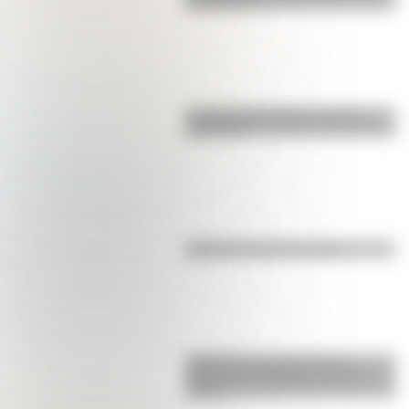
San Martín?
La vida de San Martín contada
para niños
Efemérides del 6 de agosto
Efemérides: tres cosas que
pasaron en Argentina un 7 de
agosto