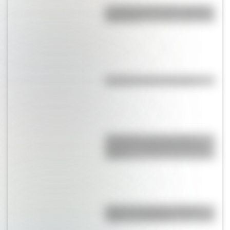
La vida de San Martín contada
para niños
Efemérides del 6 de agosto
Efemérides: tres cosas que
pasaron en Argentina un 7 de
agosto
Bandera de Bolivia: historia,
origen y significado