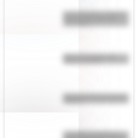
Desierto del Diablo: el lugar de
Argentina más parecido al
planeta Marte
Bandera de Paraguay para
colorear e imprimir
Bandera de Chaco para colorear
e imprimir
Los Quilmes, el pueblo que