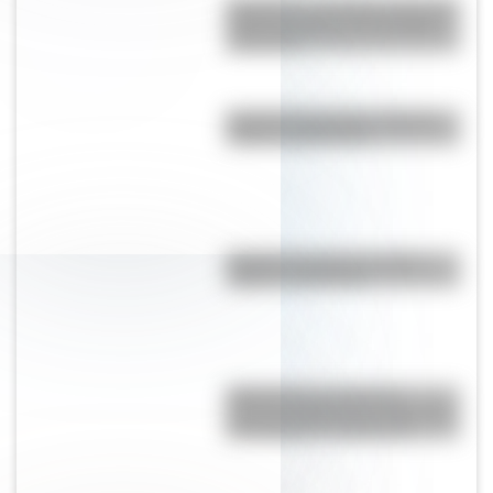
Shaharah, el increíble puente de
Yemen que une a dos pueblos
milenarios
Bandera de Ecuador: historia,
origen y significado
Bandera de Chaco: historia,
origen y significado
RMS Empress of Ireland:
historia, accidente y rescate del
transatlántico canadiense