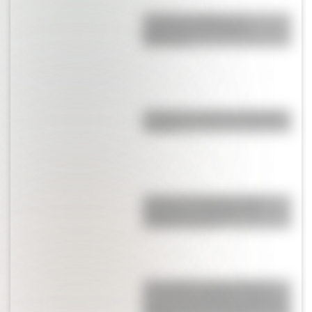
¿Cuál es el origen y el
significado del nombre
Misiones?
¿Cuál es el origen de la palabra
“carajo”?
¿Cuál es la diferencia entre
"highway" y "freeway" en
Estados Unidos?
17 de agosto para docentes:
secuencias didácticas sobre el
general José de San Martín para