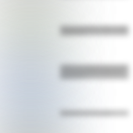
Bandera de Bolivia: historia, origen
y significado
¿Sabías que Argentina tuvo la torre
de comunicaciones más alta de
Sudamérica?
Efemérides del 7 de agosto