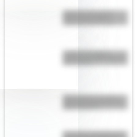
¿Holanda o Países Bajos?
Conocé cómo se llama
realmente el país europeo
Lunfardo: qué palabras
cotidianas nos dejó la jerga del
Río de la Plata
Argentinosaurus, uno de los
dinosaurios más grandes que
vivió en Argentina
17 de agosto: actividades para