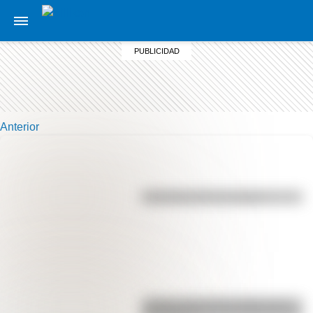
Anterior
Efemérides del 7 de agosto
¿Sabías cómo fue la infancia de