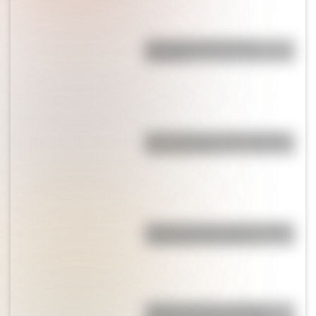
¿Por qué el jabón forma
burbujas?
Qué muestra un mapa temático
y para qué sirve
"El que no corre, vuela": origen
y significado de la frase
¿Sabías que en la película