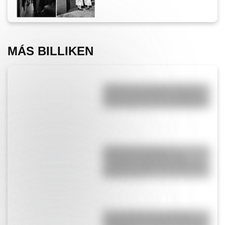
MÁS BILLIKEN
¿Sabías que durante muchos
años los maestros les pegaban
a los alumnos para castigarlos?
Josefina Passadori, la
educadora argentina que
escribió el “Manual del Alumno
Bonaerense”
El normalismo, la corriente
pedagógica surgida a partir del