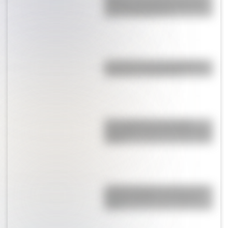
torre de comunicaciones más
alta de Sudamérica?
La historia de los inmigrantes
franceses en Argentina
Una infografía descargable
imperdible sobre el Cruce de los
Andes
¿Cómo era Buenos Aires en la
Década Infame?: las mejores
fotos