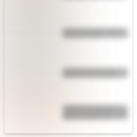
¿Sabías que existe un pueblo
con una sola calle?
¿Sabías que Venecia está
repleta de manos gigantes?
¿Sabías que la mosca más
grande del mundo habita en tres
países de Sudamérica?