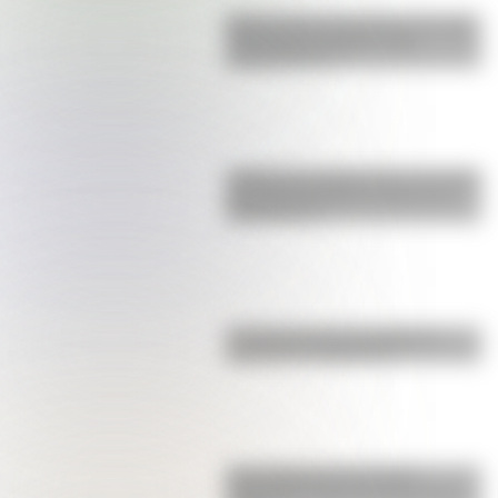
Buenos Aires al principio del siglo
XX: mirá las imágenes más
sorprendentes
¿Sabías que Argentina tuvo la torre
de comunicaciones más alta de
Sudamérica?
La historia de los inmigrantes
franceses en Argentina
Una infografía descargable
imperdible sobre el Cruce de los