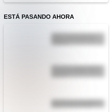
ESTÁ PASANDO AHORA
¿Qué es la Luna, cuál es su
función y qué pasaría si no
existiera?
¿Por qué los cordones tienen
una punta de plástico en sus
extremos?
¿Es cierto que el chocolate es
peligroso para los perros?