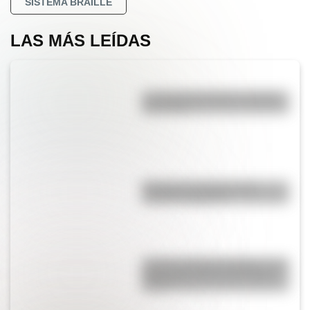
SISTEMA BRAILLE
LAS MÁS LEÍDAS
La vida de San Martín contada
para niños
Bandera de Ecuador para
colorear e imprimir
Castillo de Rafael Obligado, una
joya arquitectónica que sigue
de pie