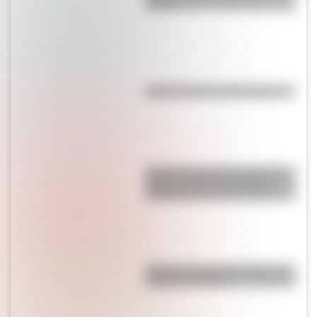
Tierra?
¿Qué es la línea del Ecuador?
¿Cómo funcionan los imanes?
La ciencia del magnetismo
explicada de manera sencilla
¿Por qué los piratas usaban un
parche en el ojo?