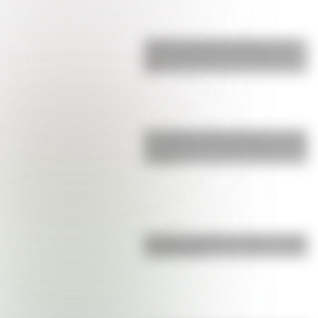
Castillo de Rafael Obligado, una
joya arquitectónica que sigue de
pie
San Martín y Simón Bolívar: así fue
el encuentro de los libertadores de
América
Bandera de Bolivia: historia, origen
y significado