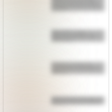
"Güemes, la tierra en armas"
Mercedes Sosa hizo de Juana
Azurduy?
Mapa político y físico:
diferencias y ejemplos para
diferenciarlos
El campo y la ciudad: las
características principales de
cada uno
Así se conocieron Remedios de
Escalada y José de San Martín