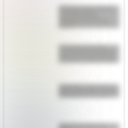
Actividades sobre las Mujeres
en la Independencia:
secuencias didácticas
imprimibles para la escuela
primaria
17 de agosto: descargá la
secuencia didáctica imprimible
sobre José de San Martín para
tus alumnos de Segundo Ciclo
17 de agosto: cómo hacer un
retrato de San Martín en collage
con cartulinas y marcadores
¿Qué son las capas de la