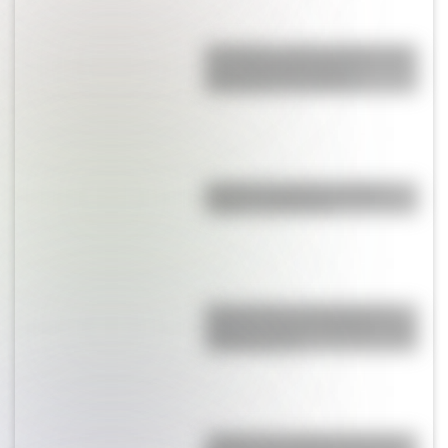
San Martín y Simón Bolívar: así
fue el encuentro de los
libertadores de América
Bandera de Bolivia: historia,
origen y significado
Buenos Aires al principio del
siglo XX: mirá las imágenes más
sorprendentes
¿Sabías que Argentina tuvo la