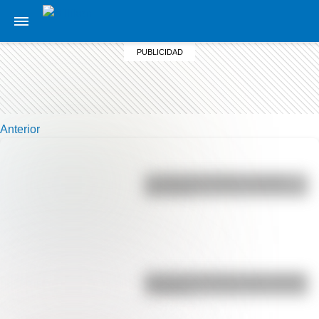
Anterior
La vida de San Martín contada
para niños
Bandera de Ecuador para colorear
e imprimir