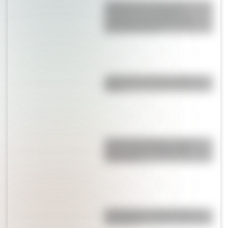
¿Sabías que la Selección
Argentina es la máxima
ganadora en la historia del
Mundial de Polo?
¿Qué pasó el 25 de mayo de
1810?
José de San Martín: conocé
dónde nació el prócer de
Sudamérica
Calchaquíes: características y
su historia