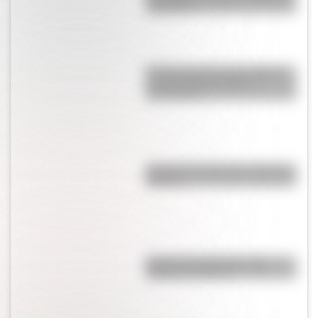
magisterio
El General José de San Martín
en una hermosa lámina
descargable
Bandera de Chile para colorear e
imprimir
Bandera de Argentina para
colorear e imprimir