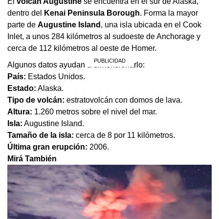
El
volcán Augustine
se encuentra en el sur de Alaska,
dentro del
Kenai Peninsula Borough
. Forma la mayor
parte de
Augustine Island
, una isla ubicada en el Cook
Inlet, a unos 284 kilómetros al sudoeste de Anchorage y
cerca de 112 kilómetros al oeste de Homer.
Algunos datos ayudan a dimensionarlo:
País:
Estados Unidos.
Estado:
Alaska.
Tipo de volcán:
estratovolcán con domos de lava.
Altura:
1.260 metros sobre el nivel del mar.
Isla:
Augustine Island.
Tamaño de la isla:
cerca de 8 por 11 kilómetros.
Última gran erupción:
2006.
Mirá También