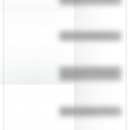
Sudamérica
Eucariota y procariota: ¿qué
distingue a una célula de otra?
Shaharah, el increíble puente de
Yemen que une a dos pueblos
milenarios
Bandera de Ecuador: historia,
origen y significado