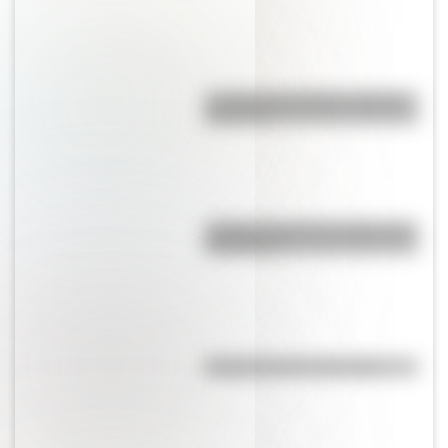
La vida de San Martín contada
para niños
¿Sabías cómo fue la infancia de
San Martín?
Efemérides del 6 de agosto