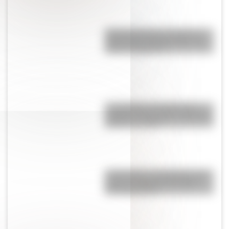
Argentinosaurus, uno de los
dinosaurios más grandes que
vivió en Argentina
Los Quilmes, el pueblo que
resistió la dominación española
durante un siglo
17 de agosto: actividades para
primer y segundo ciclo para
descargar gratis