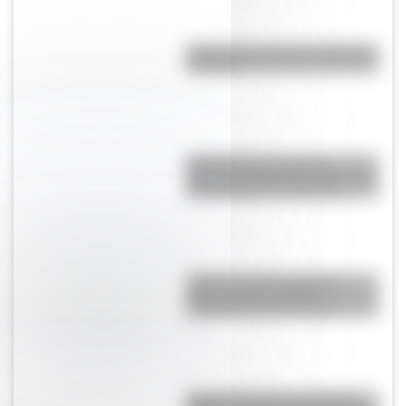
Bandera de Chaco para colorear
e imprimir
RMS Empress of Ireland:
historia, accidente y rescate del
transatlántico canadiense
¿Holanda o Países Bajos?
Conocé cómo se llama
realmente el país europeo
Bandera argentina: Infografía