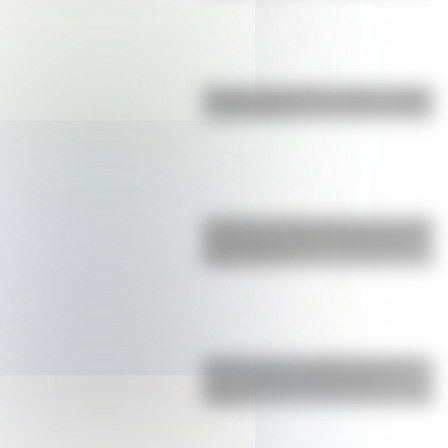
Bandera de Bolivia: historia, origen
y significado
¿Sabías que Argentina tuvo la torre
de comunicaciones más alta de
Sudamérica?
San Cayetano: ¿quién fue y por
qué es el santo del pan y el
trabajo?