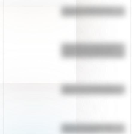
¿Por qué las lágrimas son
saladas?
Jerbo pigmeo de Baluchistán:
todas las curiosidades del
roedor más pequeño del mundo
¿Por qué el 17 de agosto es
feriado nacional en Argentina?
Bandera de Paraguay para
colorear e imprimir