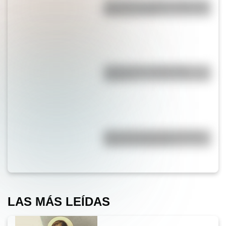
¿Por qué los piratas usaban un
parche en el ojo?
¿Sabías que el agua tiene
oxígeno?
¿Por qué la Ruta 40 es la más
famosa de Argentina?
LAS MÁS LEÍDAS