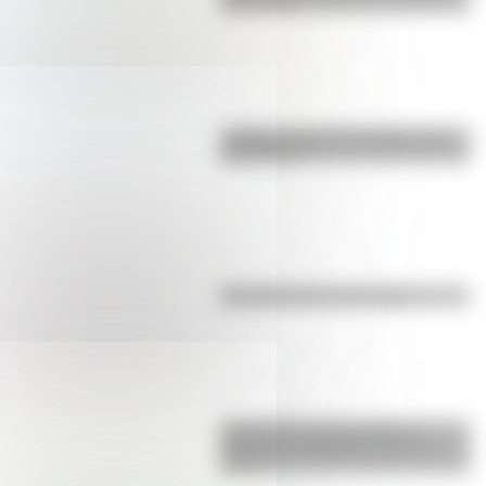
para niños
¿Sabías cómo fue la infancia de
San Martín?
Efemérides del 6 de agosto
Efemérides: tres cosas que
pasaron en Argentina un 7 de
agosto