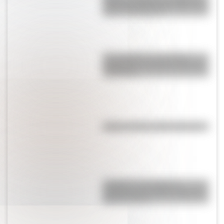
sobre los cambios que tuvo a lo
largo de la historia
El normalismo, la corriente
pedagógica surgida a partir del
magisterio
Kollas: ¿cómo y dónde vivían?
Lunfardo: qué palabras
cotidianas nos dejó la jerga del
Río de la Plata