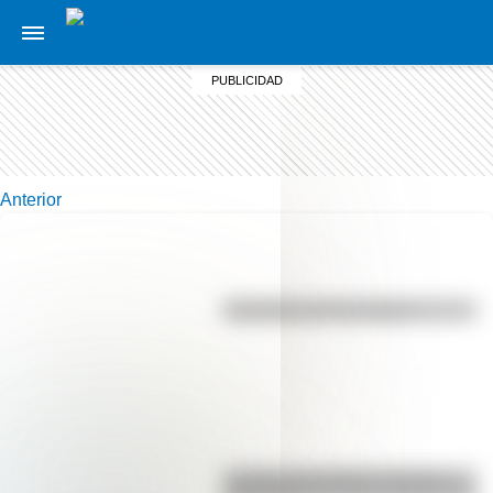
Anterior
Efemérides del 7 de agosto
La vida de San Martín contada