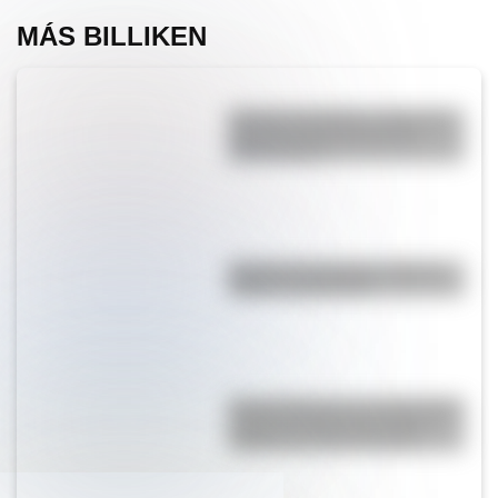
MÁS BILLIKEN
Desierto del Diablo: el lugar de
Argentina más parecido al
planeta Marte
Bandera de Uruguay: historia,
origen y significado
Monte Orohena: la sorprendente
cumbre de Tahití que atrae a
viajeros de todo el mundo