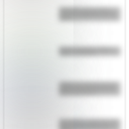
Efemérides: tres cosas que
pasaron en Argentina un 7 de
agosto
Bandera de Bolivia: historia,
origen y significado
¿Sabías que Argentina tuvo la
torre de comunicaciones más
alta de Sudamérica?
San Cayetano: ¿quién fue y por
qué es el santo del pan y el