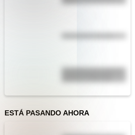
trabajo?
Efemérides del 7 de agosto
El Combate de San Lorenzo, el
bautismo de fuego de los
Granaderos de San Martín
ESTÁ PASANDO AHORA