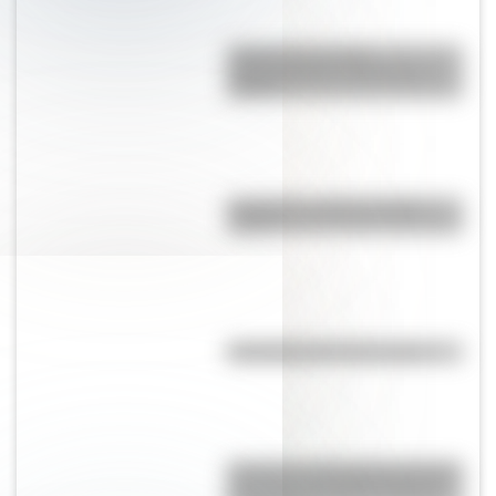
¿Kosovo es un país
independiente o pertenece a
Serbia?
Guaraníes: ¿cómo y dónde
vivían?
Efemérides del 10 de agosto
Secretos y curiosidades del palo
borracho: el extraño árbol de