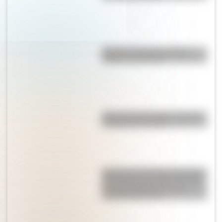
Bandera de Chaco: historia,
origen y significado
Estar al pie del cañón: ¿cuál es
el origen de la frase?
Vasco de la Carretilla: la historia
del hombre que caminó 22.300
km por Argentina con una
carretilla de 130 kg