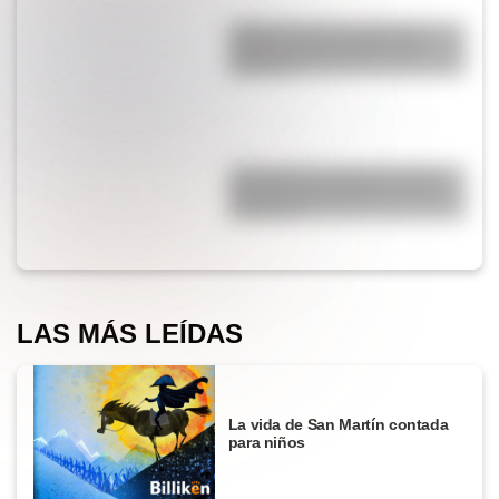
¿Qué es la Luna, cuál es su
función y qué pasaría si no
existiera?
¿Por qué los cordones tienen
una punta de plástico en sus
extremos?
LAS MÁS LEÍDAS
La vida de San Martín contada
para niños