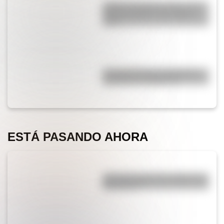
¿Cómo era Buenos Aires en la
Década Infame?: las mejores
fotos
La historia de los inmigrantes
franceses en Argentina
ESTÁ PASANDO AHORA
¿Por qué cortar una cebolla nos
hace llorar?