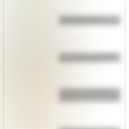
Los duendes producen
encantamientos en los hogares
Las 12 máximas de San Martín
para su hija Merceditas
La Coquena y el Pombero: los
duendes más famosos del norte
argentino