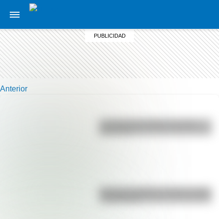
Anterior
La vida de San Martín contada
para niños
Bandera de Bolivia: historia, origen
y significado