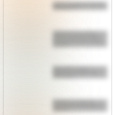
¿Cuál es el origen de la palabra
"información"?
¿Sabías que en la película
"Güemes, la tierra en armas"
Mercedes Sosa hizo de Juana
Azurduy?
Mapa político y físico:
diferencias y ejemplos para
diferenciarlos
El campo y la ciudad: las
características principales de
cada uno