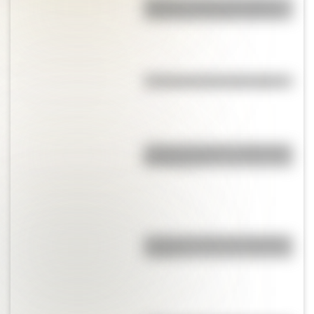
"Dibujitos eran los de antes":
caricaturas famosas en los 70
¿Cuál es la historia del mimo?
¿Cuál es el origen y significado
de "Cipayo"?
¿Cuál es el origen de la palabra
“carajo”?