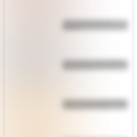
¿Por qué el jabón forma
burbujas?
Qué muestra un mapa temático
y para qué sirve
"El que no corre, vuela": origen
y significado de la frase