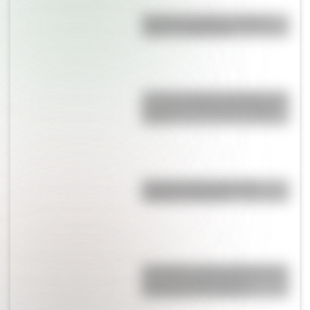
Bandera de Bolivia: historia,
origen y significado
Castillo de Rafael Obligado, una
joya arquitectónica que sigue
de pie
Bandera de Ecuador para
colorear e imprimir
San Martín y Simón Bolívar: así
fue el encuentro de los
libertadores de América