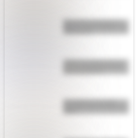
Buenos Aires al principio del
siglo XX: mirá las imágenes más
sorprendentes
¿Sabías que Argentina tuvo la
torre de comunicaciones más
alta de Sudamérica?
Una infografía descargable
imperdible sobre el Cruce de los
Andes