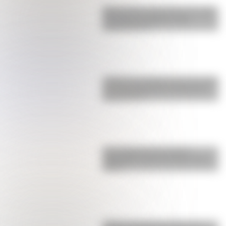
Buenos Aires al principio del siglo
XX: mirá las imágenes más
sorprendentes
¿Sabías que Argentina tuvo la torre
de comunicaciones más alta de
Sudamérica?
Una infografía descargable
imperdible sobre el Cruce de los
Andes
¿Cómo era Buenos Aires en la