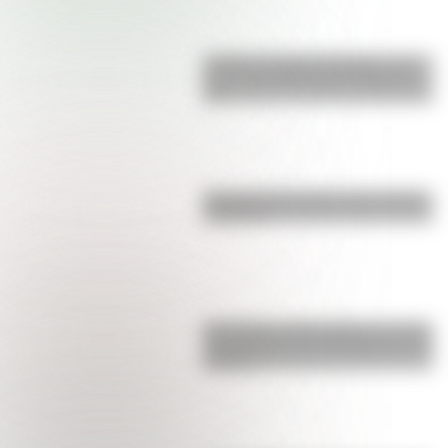
Castillo de Rafael Obligado, una
joya arquitectónica que sigue de
pie
Bandera de Ecuador para colorear
e imprimir
San Martín y Simón Bolívar: así fue
el encuentro de los libertadores de
América