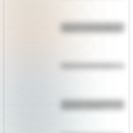
Así se conocieron Remedios de
Escalada y José de San Martín
Efemérides del 8 de agosto
¿Por qué los lagos pueden tener
agua dulce o salada?