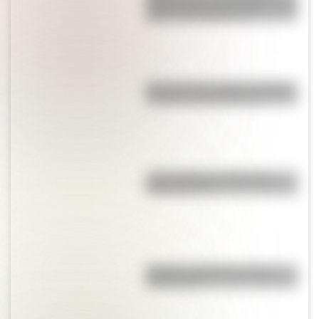
grande del mundo habita en tres
países de Sudamérica?
Revolución de Octubre: origen,
causas y consecuencias
¿Qué significa meridional y
septentrional?
Mafalda: ¿Quiénes son sus
personajes?