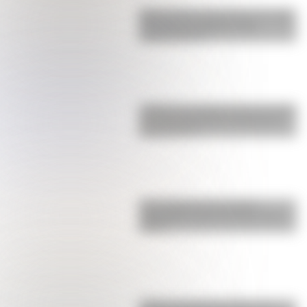
Buenos Aires al principio del siglo
XX: mirá las imágenes más
sorprendentes
¿Sabías que Argentina tuvo la torre
de comunicaciones más alta de
Sudamérica?
Una infografía descargable
imperdible sobre el Cruce de los
Andes
¿Cómo era Buenos Aires en la