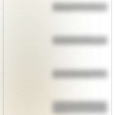
Mafalda: ¿Quiénes son sus
personajes?
Los duendes producen
encantamientos en los hogares
Las 12 máximas de San Martín
para su hija Merceditas
La Coquena y el Pombero: los
duendes más famosos del norte
argentino