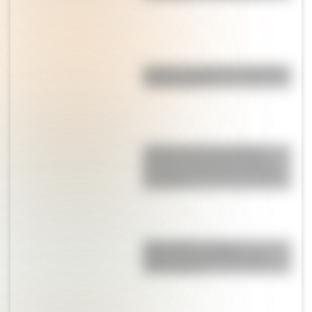
¿Cuál es el origen de la palabra
"información"?
¿Sabías que en la película
"Güemes, la tierra en armas"
Mercedes Sosa hizo de Juana
Azurduy?
Mapa político y físico:
diferencias y ejemplos para
diferenciarlos