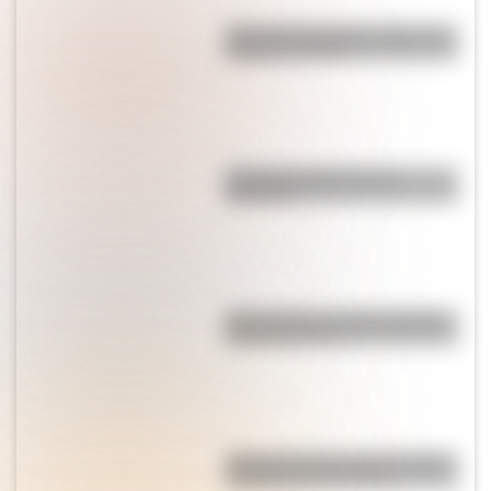
¿Por qué los piratas usaban un
parche en el ojo?
¿Por qué el jabón forma
burbujas?
Qué muestra un mapa temático
y para qué sirve
"El que no corre, vuela": origen
y significado de la frase