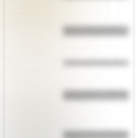
"Dibujitos eran los de antes":
caricaturas famosas en los 70
¿Cuál es la historia del mimo?
¿Cuál es el origen y significado
de "Cipayo"?
¿Cuál es el origen de la palabra
“carajo”?