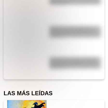
hace llorar?
¿Qué es la Luna, cuál es su
función y qué pasaría si no
existiera?
¿Por qué los cordones tienen
una punta de plástico en sus
extremos?
LAS MÁS LEÍDAS