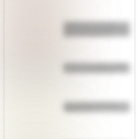
¿Sabías que la mosca más
grande del mundo habita en tres
países de Sudamérica?
Revolución de Octubre: origen,
causas y consecuencias
¿Qué significa meridional y
septentrional?