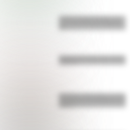
Castillo de Rafael Obligado, una
joya arquitectónica que sigue de
pie
Bandera de Ecuador para colorear
e imprimir
San Martín y Simón Bolívar: así fue
el encuentro de los libertadores de
América