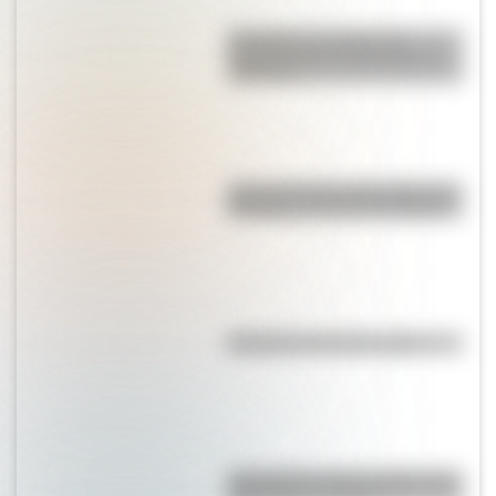
El campo y la ciudad: las
características principales de
cada uno
Así se conocieron Remedios de
Escalada y José de San Martín
Efemérides del 8 de agosto
¿Por qué los lagos pueden tener