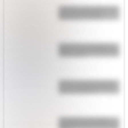
San Martín y Simón Bolívar: así
fue el encuentro de los
libertadores de América
Buenos Aires al principio del
siglo XX: mirá las imágenes más
sorprendentes
¿Sabías que Argentina tuvo la
torre de comunicaciones más
alta de Sudamérica?
Una infografía descargable
imperdible sobre el Cruce de los