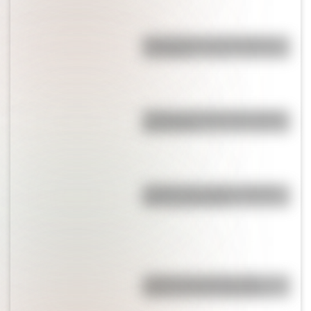
Calchaquíes: características y
su historia
¿Cuál es el nombre más usado
del mundo?
¿Sabías que existe un pueblo
con una sola calle?
¿Sabías que Venecia está
repleta de manos gigantes?