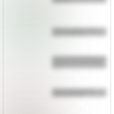
para niños
Bandera de Bolivia: historia,
origen y significado
Castillo de Rafael Obligado, una
joya arquitectónica que sigue
de pie
Bandera de Ecuador para
colorear e imprimir