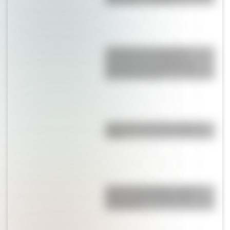
agua dulce o salada?
¿Sabías que la Selección
Argentina es la máxima
ganadora en la historia del
Mundial de Polo?
¿Qué pasó el 25 de mayo de
1810?
José de San Martín: conocé
dónde nació el prócer de
Sudamérica