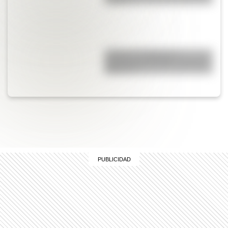
¿Cuál es el origen y el
significado del refrán “cruzar el
Rubicón”?