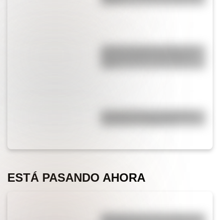
Andes
¿Cómo era Buenos Aires en la
Década Infame?: las mejores
fotos
La historia de los inmigrantes
franceses en Argentina
ESTÁ PASANDO AHORA
¿Por qué cortar una cebolla nos