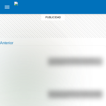
Anterior
La vida de San Martín contada
para niños
Bandera de Bolivia: historia, origen
y significado