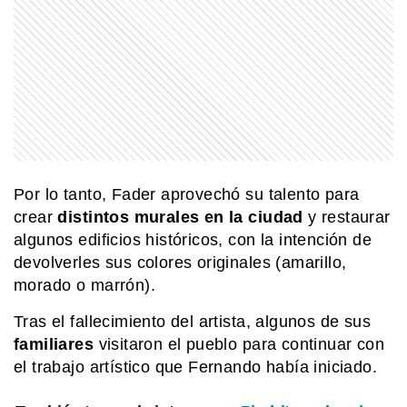
MI PAIS
¿Cuándo es el Día de los Abuelos en
Argentina?
COMUNIDAD EDUCATIVA
Crianza 2.0: la literatura infantil y
cómo fomentarla en las casas y
escuelas
Por lo tanto, Fader aprovechó su talento para
crear
distintos murales en la ciudad
y restaurar
EL MUNDO
algunos edificios históricos, con la intención de
Martín pescador oriental: el pájaro
devolverles sus colores originales (amarillo,
diminuto que sorprende con sus
colores
morado o marrón).
Tras el fallecimiento del artista, algunos de sus
SABER MAS
familiares
visitaron el pueblo para continuar con
¿Por qué bostezamos y por qué se
contagia?
el trabajo artístico que Fernando había iniciado.