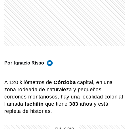
Junta?
MI PAIS
Achupallas: la estación ferroviaria de
Buenos Aires que aún guarda su
historia
MI PAIS
¿Sabías que Manuel Belgrano era
descendiente de italianos?
Por
Ignacio Risso
A 120 kilómetros de
MI PAIS
Córdoba
capital, en una
Cementerio El Salvador: el histórico
zona rodeada de naturaleza y pequeños
sitio patrimonial de Rosario que
cordones montañosos, hay una localidad colonial
sorprende por su arte y su memoria
llamada
Ischilín
que tiene
383 años
y está
repleta de historias.
SABER MAS
Mar, golfo, bahía y estrecho: ¿cómo se
diferencian?