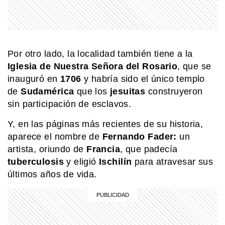
SABER MAS
Mar, golfo, bahía y estrecho: ¿cómo se
diferencian?
Por otro lado, la localidad también tiene a la
Iglesia de Nuestra Señora del Rosario
, que se
MI PAIS
inauguró en
1706
y habría sido el único templo
Parque Provincial de Ischigualasto: el
de
Sudamérica
que los
jesuitas
construyeron
asombroso Valle de la Luna de San
Juan
sin participación de esclavos.
Y, en las páginas más recientes de su historia,
MI PAIS
aparece el nombre de
Fernando Fader:
un
¿Sabías que Manuel Belgrano y Juan
José Castelli eran primos segundos?
artista, oriundo de
Francia
, que padecía
tuberculosis
y eligió
Ischilín
para atravesar sus
últimos años de vida.
EL MUNDO
Barbican Estate: el complejo de
Londres que parece una ciudad
dentro de la ciudad