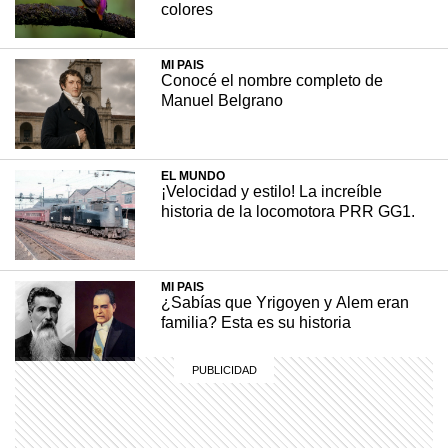
colores
Se fundó en 1640 y hace 23 años reforzó su
estilo colonial, gracias al trabajo de familiares
MI PAIS
de un artista oriundo de Francia que vivió en
Conocé el nombre completo de
el lugar.
Manuel Belgrano
+ INTERESANTE
25 mayo, 2023
EL MUNDO
¡Velocidad y estilo! La increíble
historia de la locomotora PRR GG1.
MI PAIS
¿Sabías que Yrigoyen y Alem eran
familia? Esta es su historia
MI PAIS
Revolución de Mayo: ¿Quiénes
fueron los integrantes de la Primera