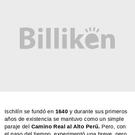
INTERESANTE
¿Qué pasa con los envases después
de usarlos? La experiencia que
enseña a darles una segunda vida
MI PAIS
¿Cuándo y dónde nació José de San
Martín?
SABER MAS
¿Qué significa cuando los perros se
ponen panza arriba?
Ischilín se fundó en
1640
y durante sus primeros
SABER MAS
años de existencia se mantuvo como un simple
Beneficios de la leche: un alimento
que va más allá de la infancia
paraje del
Camino Real al Alto Perú.
Pero, con
el paso del tiempo, experimentó una breve, pero