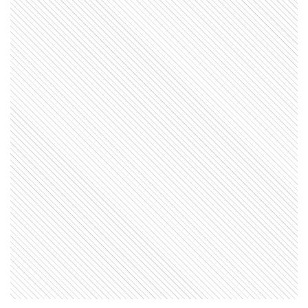
EL MUNDO
Así es el salar de Coipasa, uno de los
grandes paisajes de Bolivia
MI PAIS
24 de junio: la increíble coincidencia
entre Fangio y Sabato
SABER MAS
Día Mundial de la Ciencia y la
Tecnología: por qué se celebra el 10
de abril en homenaje a Bernardo
Houssay
MI PAIS
Existe un pueblo argentino en Salta
que solo se puede visitar por vía
terrestre si pasás por Bolivia