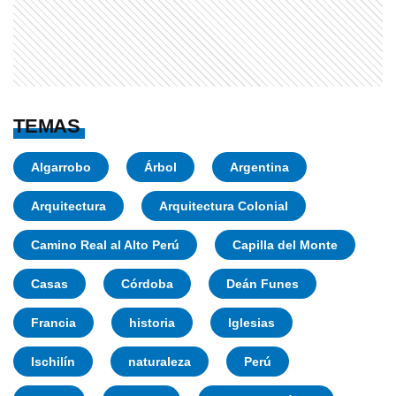
TEMAS
Algarrobo
Árbol
Argentina
Arquitectura
Arquitectura Colonial
Camino Real al Alto Perú
Capilla del Monte
Casas
Córdoba
Deán Funes
Francia
historia
Iglesias
Ischilín
naturaleza
Perú