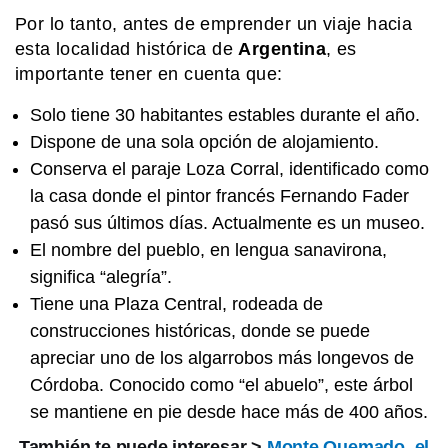
Por lo tanto, antes de emprender un viaje hacia
MI PAIS
Quién fue Bernardo Houssay, una
esta localidad histórica de
Argentina
, es
figura clave de la ciencia argentina
importante tener en cuenta que:
Solo tiene 30 habitantes estables durante el año.
MI PAIS
Dispone de una sola opción de alojamiento.
¡Soberanía en un clic! El argentino
Conserva el paraje Loza Corral, identificado como
que creó una app para sentir las
Malvinas más cerca
la casa donde el pintor francés Fernando Fader
pasó sus últimos días. Actualmente es un museo.
SABER MAS
El nombre del pueblo, en lengua sanavirona,
¿Qué significa cuando los perros se
significa “alegría”.
ponen panza arriba?
Tiene una Plaza Central, rodeada de
construcciones históricas, donde se puede
apreciar uno de los algarrobos más longevos de
Córdoba. Conocido como “el abuelo”, este árbol
se mantiene en pie desde hace más de 400 años.
También te puede interesar >
Monte Quemado, el