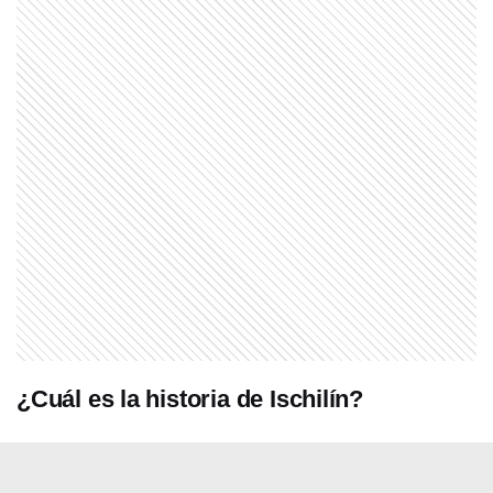
PERSONAS
Luis Monti: el futbolista que vistió la
camiseta de Argentina e Italia y pasó
a la historia como el único jugador en
disputar dos finales de Copa del
Mundo
COMUNIDAD EDUCATIVA
Crianza 2.0: la literatura infantil y
cómo fomentarla en las casas y
escuelas
SABER MAS
¿Qué diferencia hay entre una
península y un istmo?
¿Cuál es la historia de Ischilín?
SABER MAS
Una banana pegada en la pared: la
obra de arte que se vendió por 6
millones de dólares