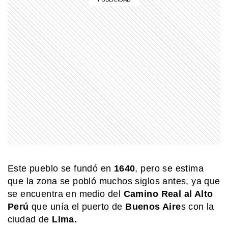
COMUNIDAD EDUCATIVA
¿Cómo se hace una infografía clara y
atractiva?
MI PAIS
Paso de San Francisco: el impactante
cruce argentino que está a más de
4.700 metros
MI PAIS
Shincal de Quimivil: la increíble
ciudad incaica de Catamarca que
Este pueblo se fundó en
1640
, pero se estima
sigue asombrando
que la zona se pobló muchos siglos antes, ya que
se encuentra en medio del
Camino Real al Alto
MI PAIS
Perú
que unía el puerto de
Buenos Aire
s con la
Cerro Colorado: la joya cordobesa
que une arte rupestre, historia y
ciudad de
Lima.
naturaleza