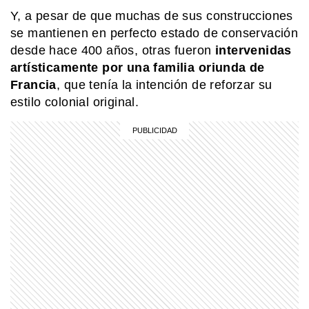
Y, a pesar de que muchas de sus construcciones
se mantienen en perfecto estado de conservación
EL MUNDO
Barbican Estate: el complejo de
desde hace 400 años, otras fueron
intervenidas
Londres que parece una ciudad
artísticamente por una familia oriunda de
dentro de la ciudad
Francia
, que tenía la intención de reforzar su
estilo colonial original.
COMUNIDAD EDUCATIVA
Crianza 2.0: la literatura infantil y
cómo fomentarla en las casas y
escuelas
COMUNIDAD EDUCATIVA
Crianza 2.0: qué son las vacunas y
por qué son importantes desde la
primera infancia
SABER MAS
¿Por qué los perros dan vueltas antes
de dormir?