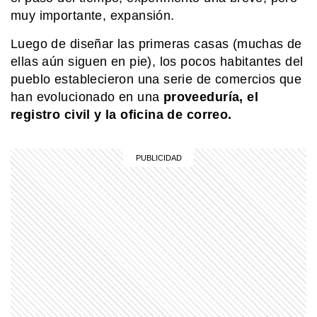
muy importante, expansión.
MI PAIS
24 de junio: la increíble coincidencia
Luego de diseñar las primeras casas (muchas de
entre Fangio y Sabato
ellas aún siguen en pie), los pocos habitantes del
pueblo establecieron una serie de comercios que
han evolucionado en una
proveeduría, el
HISTORIA
registro civil y la oficina de correo.
Querido Mariano Moreno: estas son
las cartas de amor que Guadalupe
Cuenca, su esposa, le escribió luego
de su partida
MI PAIS
¿Cuándo y dónde nació José de San
Martín?
COMUNIDAD EDUCATIVA
Crianza 2.0: qué son las vacunas y
por qué son importantes desde la
primera infancia