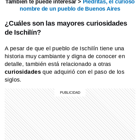
También te puede interesar >
Piedritas, el curioso
nombre de un pueblo de Buenos Aires
COMUNIDAD EDUCATIVA
¿Cómo se hace una infografía clara y
atractiva?
¿Cuáles son las mayores curiosidades
de Ischilín?
NATURALEZA
A pesar de que el pueblo de Ischilín tiene una
El secreto del albatros para volar
miles de kilómetros casi sin aletear
historia muy cambiante y digna de conocer en
detalle, también está relacionado a otras
curiosidades
que adquirió con el paso de los
MI PAIS
siglos.
Conocé el nombre completo de
Manuel Belgrano
MI PAIS
Existe un pueblo argentino en Salta
que solo se puede visitar por vía
terrestre si pasás por Bolivia