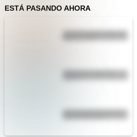
ESTÁ PASANDO AHORA
¿Por qué los piratas usaban un
parche en el ojo?
¿Sabías que el agua tiene
oxígeno?
¿Por qué la Ruta 40 es la más
famosa de Argentina?