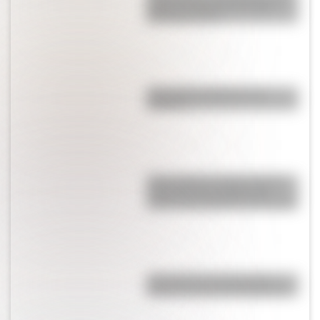
primer y segundo ciclo para
descargar gratis
¿Por qué las lágrimas son
saladas?
Jerbo pigmeo de Baluchistán:
todas las curiosidades del
roedor más pequeño del mundo
¿Por qué el 17 de agosto es
feriado nacional en Argentina?