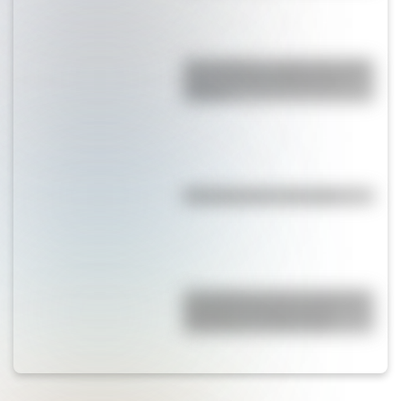
San Cayetano: ¿quién fue y por
qué es el santo del pan y el
trabajo?
Efemérides del 7 de agosto
El Combate de San Lorenzo, el
bautismo de fuego de los
Granaderos de San Martín