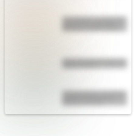
“Los chasquis”, un cuento que
transcurre en los días de la
Revolución de Mayo de 1810
Cruce de los Andes: 5 datos que
quizás no sabías
La Escuela Serena, el innovador
proyecto educativo de las
hermanas Cossettini