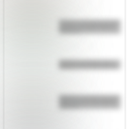
Secretos y curiosidades del palo
borracho: el extraño árbol de
Sudamérica
Eucariota y procariota: ¿qué
distingue a una célula de otra?
Shaharah, el increíble puente de
Yemen que une a dos pueblos
milenarios