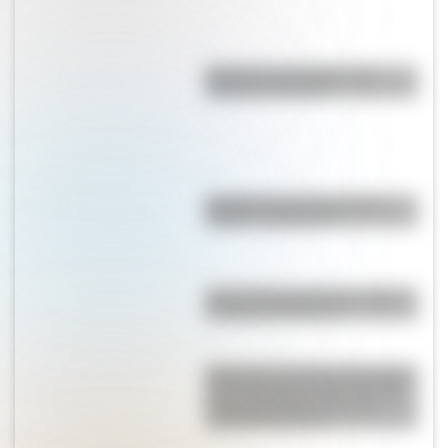
Bandera de Paraguay para
colorear e imprimir
Bandera de Chaco: historia,
origen y significado
Estar al pie del cañón: ¿cuál es
el origen de la frase?
Vasco de la Carretilla: la historia
del hombre que caminó 22.300
km por Argentina con una
carretilla de 130 kg