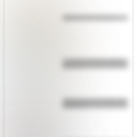
Efemérides del 7 de agosto
La vida de San Martín contada
para niños
¿Sabías cómo fue la infancia de
San Martín?