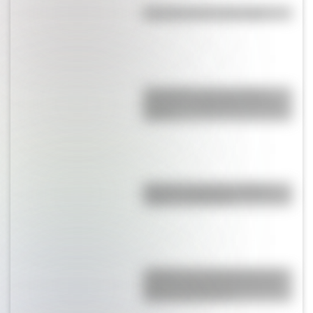
Efemérides del 6 de agosto
Efemérides: tres cosas que
pasaron en Argentina un 7 de
agosto
Bandera de Bolivia: historia,
origen y significado
¿Sabías que Argentina tuvo la
torre de comunicaciones más
alta de Sudamérica?