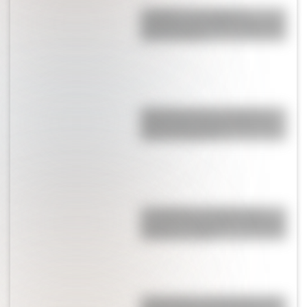
Lunfardo: qué palabras
cotidianas nos dejó la jerga del
Río de la Plata
Argentinosaurus, uno de los
dinosaurios más grandes que
vivió en Argentina
Los Quilmes, el pueblo que
resistió la dominación española
durante un siglo
17 de agosto: actividades para