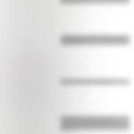
para niños
¿Sabías cómo fue la infancia de
San Martín?
Efemérides del 6 de agosto
Efemérides: tres cosas que
pasaron en Argentina un 7 de
agosto