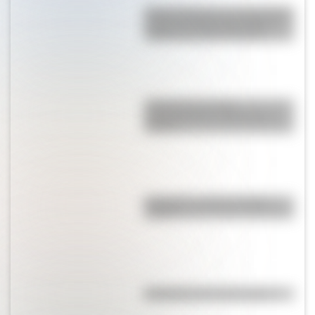
Monte Orohena: la sorprendente
cumbre de Tahití que atrae a
viajeros de todo el mundo
¿Kosovo es un país
independiente o pertenece a
Serbia?
Guaraníes: ¿cómo y dónde
vivían?
Efemérides del 10 de agosto