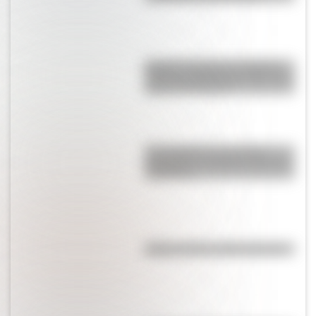
Bandera argentina: Infografía
sobre los cambios que tuvo a lo
largo de la historia
El normalismo, la corriente
pedagógica surgida a partir del
magisterio
Kollas: ¿cómo y dónde vivían?