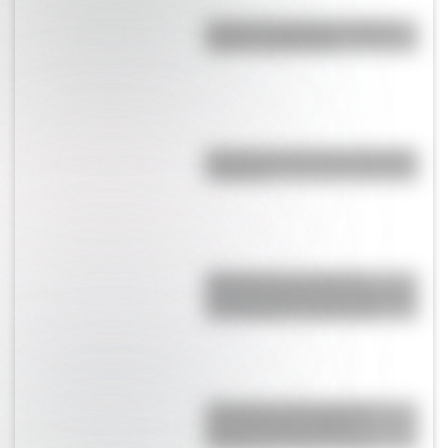
Bandera de Ecuador: historia,
origen y significado
Bandera de Chaco para colorear
e imprimir
RMS Empress of Ireland:
historia, accidente y rescate del
transatlántico canadiense
¿Holanda o Países Bajos?
Conocé cómo se llama
realmente el país europeo