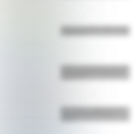
Bandera de Bolivia: historia, origen
y significado
¿Sabías que Argentina tuvo la torre
de comunicaciones más alta de
Sudamérica?
San Cayetano: ¿quién fue y por
qué es el santo del pan y el
trabajo?