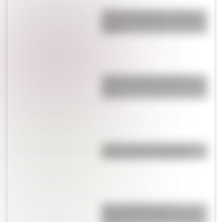
¿Por qué se tapan los oídos al
subir una montaña o al viajar en
avión?
¿Cuál es la única bandera en
todo el mundo que tiene el color
rosa?
¿Sabías que San Martín vivió
mucho tiempo en España?
Día Internacional de la
Juventud: por qué es el 12 de