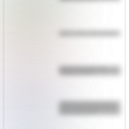
Kollas: ¿cómo y dónde vivían?
Bandera de Ecuador para
colorear e imprimir
¿Sabías que Argentina tuvo la
torre de comunicaciones más
alta de Sudamérica?