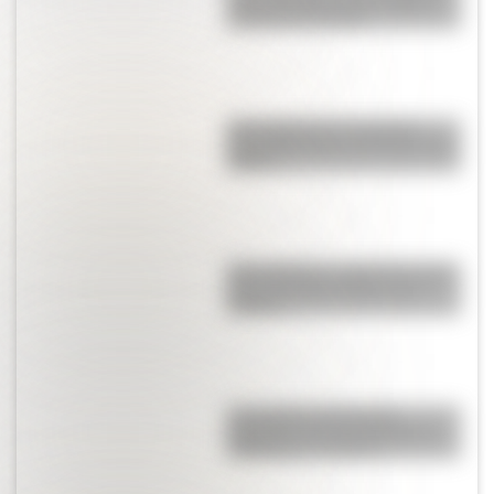
“Casa Histórica de Tucumán”,
lista para descargar
Una infografía descargable
imperdible sobre el Cruce de los
Andes
San Cayetano: ¿quién fue y por
qué es el santo del pan y el
trabajo?
Los poderes del Estado
Argentino son tres: Ejecutivo,
Legislativo y Judicial