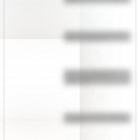
agosto
¿Por qué la Ruta 40 es la más
famosa de Argentina?
Quién fue el Pulpo Paul: la
curiosa historia de sus
predicciones
Mocovíes: conocé su historia y
su cultura