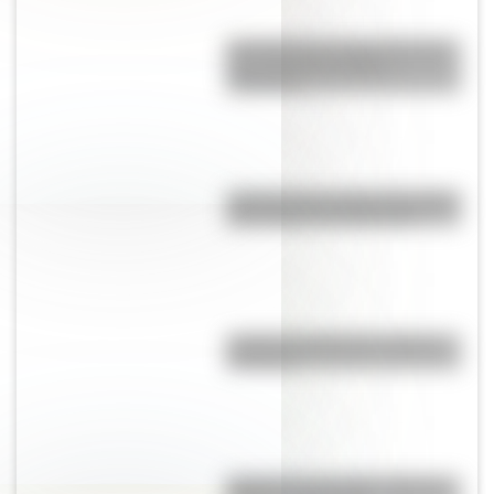
El Pueblo Qom (Toba): Conocé
más sobre los pueblos
originarios
¿Dónde está el estadio de fútbol
más antiguo de Argentina?
¿Cuál es la diferencia monte y
montaña?
Bandera de Tucumán: historia,