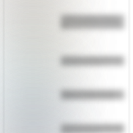
La Plata: la ciudad "perfecta"
que fue planificada en el siglo
XIX
A 173 años del fallecimiento de
San Martín en Francia
Primera estampilla argentina:
¿cómo es y cuándo surgió?
¿Cuál fue el rayo registrado más
potente del mundo?