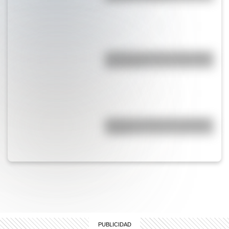
¿Cuál fue el museo más antiguo
del mundo?
¿Cuál es el origen de la palabra
“carajo”?