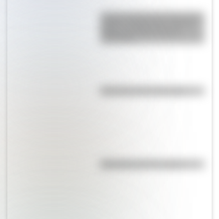
La gran hazaña del Cruce de los
Andes: el primer paso de San
Martín para liberar medio
continente
Efemérides del 8 de agosto
Efemérides del 7 de agosto