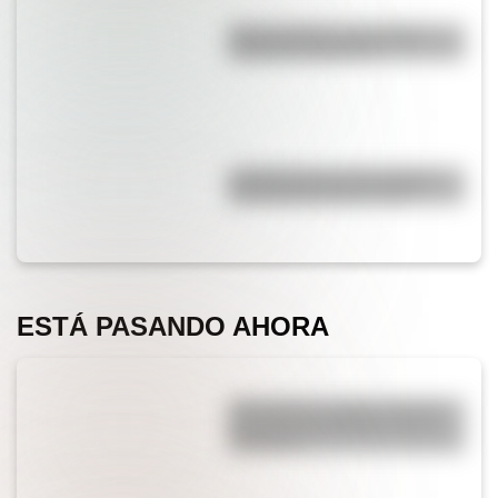
Duda resuelta: ¿es el Truco
realmente argentino?
¿Cuáles son las 10 ciudades
más pobladas de Europa?
ESTÁ PASANDO AHORA
¿Por qué los cordones tienen
una punta de plástico en sus
extremos?