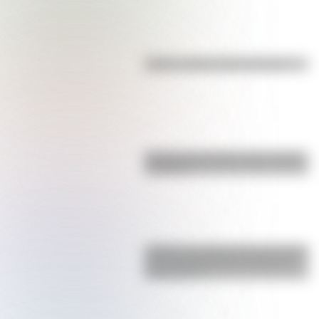
Kollas: ¿cómo y dónde vivían?
Bandera de Ecuador para colorear
e imprimir
¿Sabías que Argentina tuvo la torre
de comunicaciones más alta de
Sudamérica?