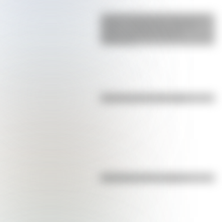
La gran hazaña del Cruce de los
Andes: el primer paso de San
Martín para liberar medio
continente
Efemérides del 8 de agosto
Efemérides del 7 de agosto