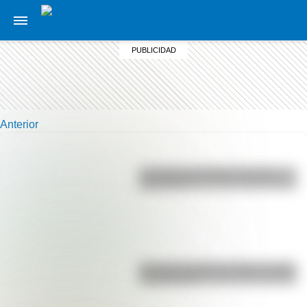
Anterior
La vida de San Martín contada
para niños
Bandera de Bolivia: historia, origen
y significado