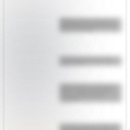
Argentinosaurus, uno de los
dinosaurios más grandes que
vivió en Argentina
10 salas de cine que perdió
Buenos Aires
Cóndor andino: ¿sabías que
Bolivia, Colombia y Ecuador
tienen el mismo animal
nacional?
Una lámina imprescindible de la