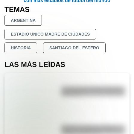
con más estadios de fútbol del mundo
TEMAS
ARGENTINA
ESTADIO UNICO MADRE DE CIUDADES
HISTORIA
SANTIAGO DEL ESTERO
LAS MÁS LEÍDAS
La vida de San Martín contada
para niños
Bandera de Bolivia: historia,
origen y significado