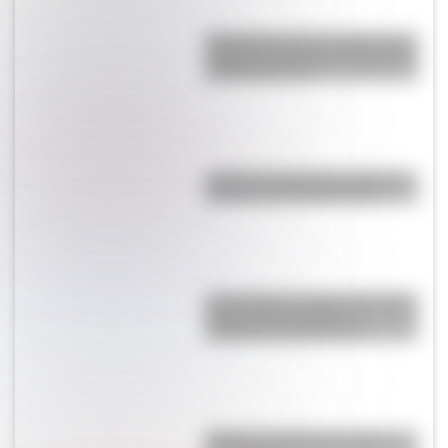
Efemérides del 5 de agosto: tres
cosas que pasaron en Argentina
un día como hoy
¿Qué es el pistilo de una flor y
por qué es tan importante?
Punto Nemo: el lugar de nuestro
planeta más alejado de
cualquier costa terrestre
Mafalda: ¿Quiénes son sus