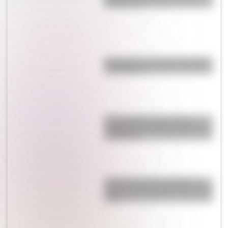
personajes?
En el mundo, ¿hay más mujeres
u hombres?
El normalismo, la corriente
pedagógica surgida a partir del
magisterio
¿Cuál es la única bandera en
todo el mundo que tiene el color
rosa?