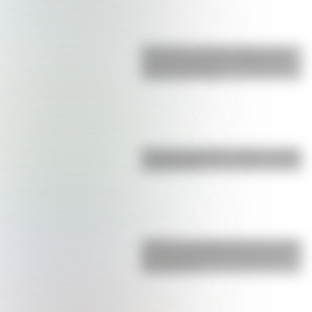
Efemérides del 6 de agosto: tres
cosas que pasaron en Argentina
un día como hoy
Bandera de Bolivia: historia, origen
y significado
¿Sabías que Argentina tuvo la torre
de comunicaciones más alta de
Sudamérica?