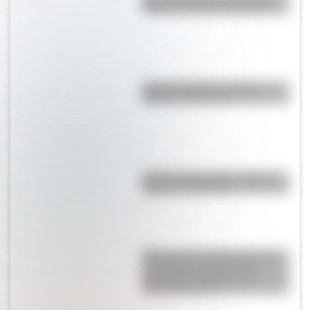
Fulano, Mengano y Zutano?
Bandera Wiphala: historia,
origen y significado
Bandera de Ecuador: historia,
origen y significado
ABP sobre efemérides patrias:
un proyecto integrador y
secuencias didácticas de
descarga gratuita