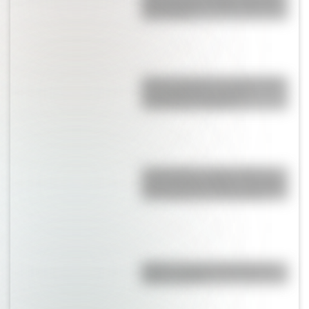
del 9 de julio de 1816 ilustrada
para chicos
Boicot: cuando un verbo nació
del apellido de un cruel
terrateniente británico
17 de agosto: cómo hacer un
retrato de San Martín en collage
con cartulinas y marcadores
Martín: conocé la historia del
barrio rosarino