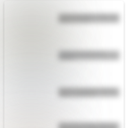
José de San Martín: 5 datos que
quizás no sabías
¿Cuál es la historia de la
cumbia?
Bandera de Argentina: historia,
origen y significado
Así se hizo la Patria: la historia