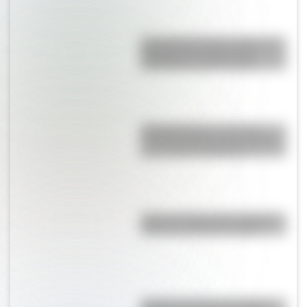
El Combate de San Lorenzo, el
bautismo de fuego de los
Granaderos de San Martín
El Desaguadero, un río con
muchos nombres cuyas aguas
ya no llegan al Atlántico
Viaje en el tiempo: las mejores
fotos de la Rosario antigua
¿Cuál es el origen de la frase