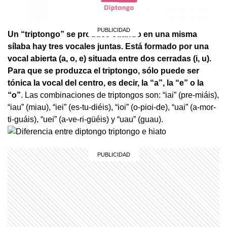
Un “triptongo” se produce cuando en una misma
sílaba hay tres vocales juntas. Está formado por una
vocal abierta (a, o, e) situada entre dos cerradas (i, u).
Para que se produzca el triptongo, sólo puede ser
tónica la vocal del centro, es decir, la “a”, la “e” o la
“o”
. Las combinaciones de triptongos son: “iai” (pre-miáis),
“iau” (miau), “iei” (es-tu-diéis), “ioi” (o-pioi-de), “uai” (a-mor-
ti-guáis), “uei” (a-ve-ri-güéis) y “uau” (guau).