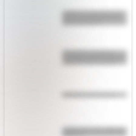
¿Sabías que Argentina tuvo la
torre de comunicaciones más
alta de Sudamérica?
17 de agosto: actividades y
secuencias didácticas de primer
y segundo ciclo de primaria
Efemérides del 5 de agosto
¿Sabías cómo fue la infancia de
San Martín?