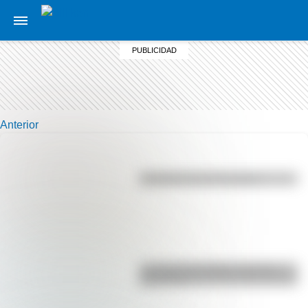
Anterior
Efemérides del 6 de agosto
La vida de San Martín contada
para niños