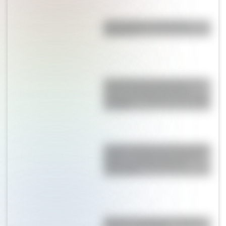
¿El choripán es realmente
argentino?
Confederación Argentina: así
hubiera quedado el país si
mantenía los límites de un mapa
de 1858
La gran hazaña del Cruce de los
Andes: el primer paso de San
Martín para liberar medio
continente
Bandera de Uruguay: historia,