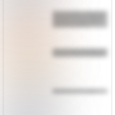
Fray Luis Beltrán, el experto en
matemática, física y metalurgia
que fabricó las armas para el
ejército de San Martín
Así se conocieron Remedios de
Escalada y José de San Martín
Efemérides del 7 de agosto