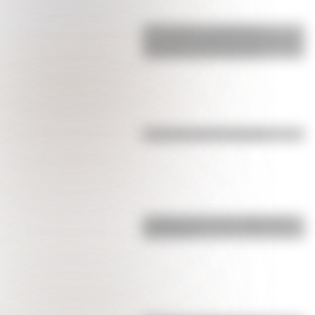
17 de agosto: actividades y
secuencias didácticas de primer y
segundo ciclo de primaria
Efemérides del 5 de agosto
¿Sabías cómo fue la infancia de
San Martín?