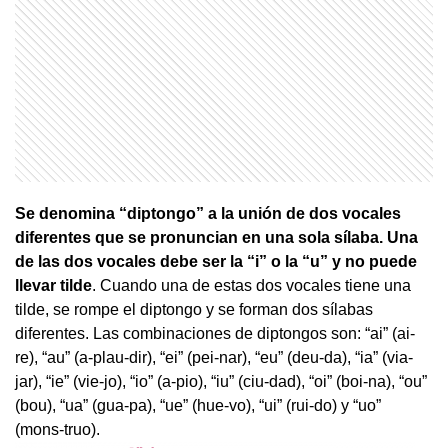
Se denomina “diptongo” a la unión de dos vocales
diferentes que se pronuncian en una sola sílaba. Una
de las dos vocales debe ser la “i” o la “u” y no puede
llevar tilde
. Cuando una de estas dos vocales tiene una
tilde, se rompe el diptongo y se forman dos sílabas
diferentes. Las combinaciones de diptongos son: “ai” (ai-
re), “au” (a-plau-dir), “ei” (pei-nar), “eu” (deu-da), “ia” (via-
jar), “ie” (vie-jo), “io” (a-pio), “iu” (ciu-dad), “oi” (boi-na), “ou”
(bou), “ua” (gua-pa), “ue” (hue-vo), “ui” (rui-do) y “uo”
(mons-truo).