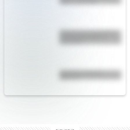
origen y significado
El General José de San Martín
en una hermosa lámina
descargable
¿Es el Truco realmente
argentino?