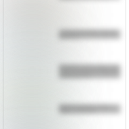
La vida de San Martín contada
para niños
Efemérides del 6 de agosto: tres
cosas que pasaron en Argentina
un día como hoy
Bandera de Bolivia: historia,
origen y significado