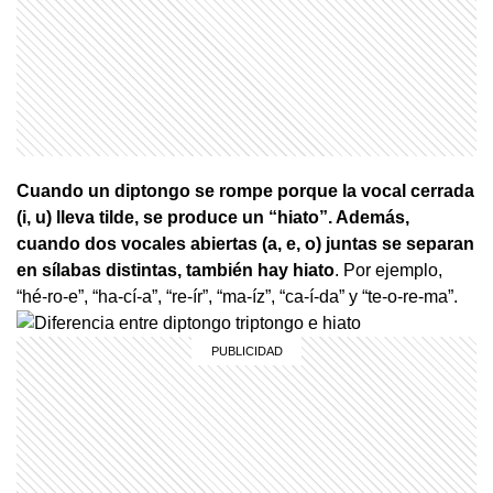
Cuando un diptongo se rompe porque la vocal cerrada
(i, u) lleva tilde, se produce un “hiato”. Además,
cuando dos vocales abiertas (a, e, o) juntas se separan
en sílabas distintas, también hay hiato
. Por ejemplo,
“hé-ro-e”, “ha-cí-a”, “re-ír”, “ma-íz”, “ca-í-da” y “te-o-re-ma”.