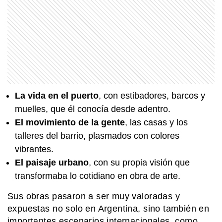
SABER MAS
¿Qué significa cuando los perros se
ponen panza arriba?
MI PAIS
24 de junio: ¿Por qué es uno de los
días más "argentinos" que existe?
La vida en el puerto
, con estibadores, barcos y
muelles, que él conocía desde adentro.
El movimiento de la gente
, las casas y los
MI PAIS
La Revolución de Mayo, explicada
talleres del barrio, plasmados con colores
para chicos
vibrantes.
El paisaje urbano
, con su propia visión que
transformaba lo cotidiano en obra de arte.
MI PAIS
24 de junio: la increíble coincidencia
entre Fangio y Sabato
Sus obras pasaron a ser muy valoradas y
expuestas no solo en Argentina, sino también en
importantes escenarios internacionales, como