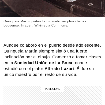
MI PAIS
¿Cuándo es el Día de los Abuelos en
Argentina?
Quinquela Martín pintando un cuadro en pleno barrio
boquense. Imagen: Wikimedia Commons.
SABER MAS
¿Por qué los perros dan vueltas antes
de dormir?
Aunque colaboró en el puerto desde adolescente,
Quinquela Martín siempre sintió una fuerte
inclinación por el dibujo. Comenzó a tomar clases
SABER MAS
en la
Sociedad Unión de La Boca
, donde
Beneficios de la leche: un alimento
estudió con el pintor
Alfredo Lázari
. Él fue su
que va más allá de la infancia
único maestro por el resto de su vida.
SABER MAS
¿Por qué bostezamos y por qué se
contagia?