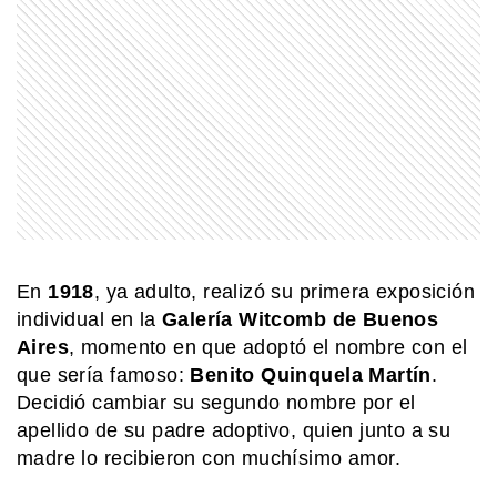
MI PAIS
Paso de San Francisco: el impactante
cruce argentino que está a más de
4.700 metros
MI PAIS
Conocé el nombre completo de
Manuel Belgrano
SABER MAS
En
1918
, ya adulto, realizó su primera exposición
Mar, golfo, bahía y estrecho: ¿cómo se
individual en la
Galería Witcomb de Buenos
diferencian?
Aires
, momento en que adoptó el nombre con el
que sería famoso:
Benito Quinquela Martín
.
Decidió cambiar su segundo nombre por el
SABER MAS
¿Qué diferencia hay entre una
apellido de su padre adoptivo, quien junto a su
península y un istmo?
madre lo recibieron con muchísimo amor.