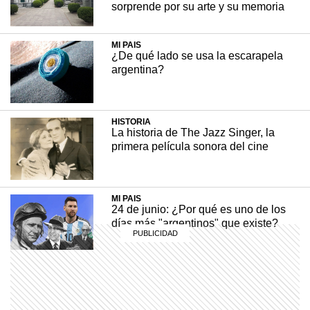
sorprende por su arte y su memoria
pintores más populares de la Argentina y el
gran retratista del barrio de La Boca, al que
dedicó su vida y su obra.
MI PAIS
¿De qué lado se usa la escarapela
argentina?
MI PAÍS
28 abril, 2026
HISTORIA
La historia de The Jazz Singer, la
primera película sonora del cine
MI PAIS
24 de junio: ¿Por qué es uno de los
días más "argentinos" que existe?
EL MUNDO
Barbican Estate: el complejo de
Londres que parece una ciudad