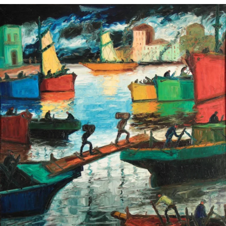
MI PAIS
¿Sabías que Manuel Belgrano era
descendiente de italianos?
NATURALEZA
El secreto del albatros para volar
miles de kilómetros casi sin aletear
SABER MAS
Una banana pegada en la pared: la
obra de arte que se vendió por 6
millones de dólares
COMUNIDAD EDUCATIVA
¿Cómo se hace una infografía clara y
atractiva?