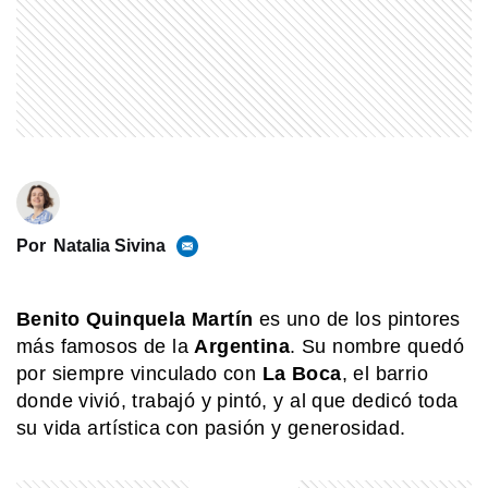
dentro de la ciudad
COMUNIDAD EDUCATIVA
Crianza 2.0: la literatura infantil y
cómo fomentarla en las casas y
escuelas
EL MUNDO
Martín pescador oriental: el pájaro
diminuto que sorprende con sus
Por
Natalia Sivina
colores
COMUNIDAD EDUCATIVA
Benito Quinquela Martín
es uno de los pintores
Crianza 2.0: qué son las vacunas y
más famosos de la
Argentina
. Su nombre quedó
por qué son importantes desde la
primera infancia
por siempre vinculado con
La
Boca
, el barrio
donde vivió, trabajó y pintó, y al que dedicó toda
su vida artística con pasión y generosidad.
SABER MAS
Mar, golfo, bahía y estrecho: ¿cómo se
diferencian?