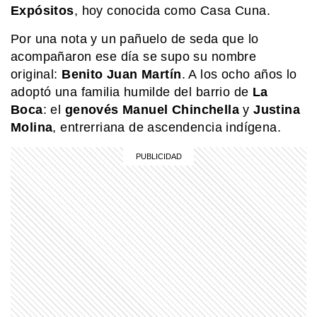
Expósitos
, hoy conocida como Casa Cuna.
Por una nota y un pañuelo de seda que lo
NATURALEZA
El secreto del albatros para volar
acompañaron ese día se supo su nombre
miles de kilómetros casi sin aletear
original:
Benito Juan Martín
. A los ocho años lo
adoptó una familia humilde del barrio de
La
Boca
: el
genovés
Manuel
Chinchella
y
Justina
MI PAIS
Molina
, entrerriana de ascendencia indígena.
¿Por qué el 17 de junio es feriado en
Argentina?
EL MUNDO
Barbican Estate: el complejo de
Londres que parece una ciudad
dentro de la ciudad
MI PAIS
24 de junio: la increíble coincidencia
entre Fangio y Sabato