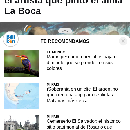
el artista que pintó el alma
La Boca
TE RECOMENDAMOS
EL MUNDO
Martín pescador oriental: el pájaro
diminuto que sorprende con sus
colores
MI PAIS
¡Soberanía en un clic! El argentino
que creó una app para sentir las
Malvinas más cerca
MI PAIS
Cementerio El Salvador: el histórico
sitio patrimonial de Rosario que
Benito Quinquela Martín fue uno de los