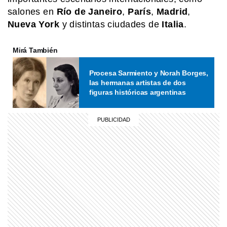
salones en
Río de Janeiro
,
París
,
Madrid
,
MI PAIS
Conocé el nombre completo de
Nueva
York
y distintas ciudades de
Italia
.
Manuel Belgrano
Mirá También
MI PAIS
Procesa Sarmiento y Norah Borges,
Estela: el pueblo ferroviario
las hermanas artistas de dos
bonaerense que quedó en silencio
figuras históricas argentinas
EL MUNDO
Pez disco: el pequeño animal del
Amazonas que parece pintado a
mano