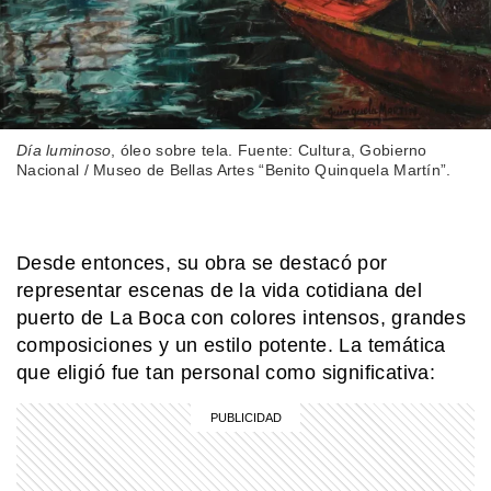
COMUNIDAD EDUCATIVA
Crianza 2.0: qué son las vacunas y
por qué son importantes desde la
primera infancia
Día luminoso
, óleo sobre tela. Fuente: Cultura, Gobierno
MI PAIS
¿Cuándo y dónde nació José de San
Nacional / Museo de Bellas Artes “Benito Quinquela Martín”.
Martín?
Desde entonces, su obra se destacó por
COMUNIDAD EDUCATIVA
representar escenas de la vida cotidiana del
¿Cómo se hace una infografía clara y
atractiva?
puerto de La Boca con colores intensos, grandes
composiciones y un estilo potente. La temática
que eligió fue tan personal como significativa:
COMUNIDAD EDUCATIVA
Crianza 2.0: la literatura infantil y
cómo fomentarla en las casas y
escuelas