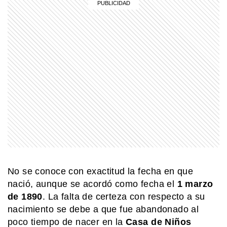
EL MUNDO
¡Velocidad y estilo! La increíble
historia de la locomotora PRR GG1.
EL MUNDO
Canal de Suez: el paso marítimo que
puede cambiar el ritmo del comercio
mundial
INTERESANTE
¿Qué pasa con los envases después
de usarlos? La experiencia que
enseña a darles una segunda vida
No se conoce con exactitud la fecha en que
nació, aunque se acordó como fecha el
1 marzo
de 1890
. La falta de certeza con respecto a su
MI PAIS
¿Sabías que Manuel Belgrano era
nacimiento se debe a que fue abandonado al
descendiente de italianos?
poco tiempo de nacer en la
Casa de Niños