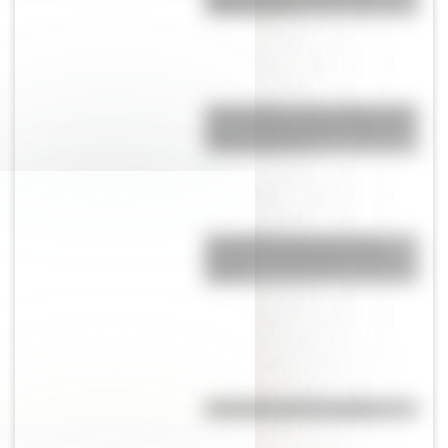
cuántos hay?
Luca, gamba, palo, mango: ¿De
dónde vienen estas formas de
llamar al dinero?
Efemérides: tres cosas que
pasaron en Argentina un 6 de
agosto
Efemérides del 7 de agosto