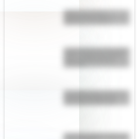
¿Sabías que existe un
mapamundi que sitúa a
Argentina en el centro?
La gran hazaña del Cruce de los
Andes: el primer paso de San
Martín para liberar medio
continente
El Combate de San Lorenzo, el
bautismo de fuego de los
Granaderos de San Martín
José de San Martín: 5 datos que