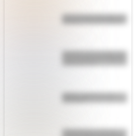
Así se conocieron Remedios de
Escalada y José de San Martín
Efemérides del 5 de agosto: tres
cosas que pasaron en Argentina
un día como hoy
Mafalda: ¿Quiénes son sus
personajes?
El Desaguadero, un río con