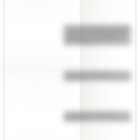
Lago Agassiz: el lago glaciar del
tamaño de Alemania que ocupó
Norteamérica y desapareció
hace 12.000 años
¿Es el Truco realmente
argentino?
¿El choripán es realmente
argentino?