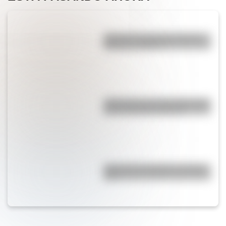
¿Por qué el piano tiene teclas
blancas y negras?
¿Qué pasa con la tierra después
de un incendio forestal?
¿Por qué la Patagonia se llama
así?