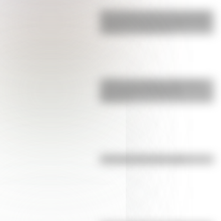
San Clemente del Tuyú: conocé la
historia de una de las playas más
visitadas de Argentina
¿Sabías que Buenos Aires tiene
una columna del Imperio
Romano?
Efemérides del 6 de agosto