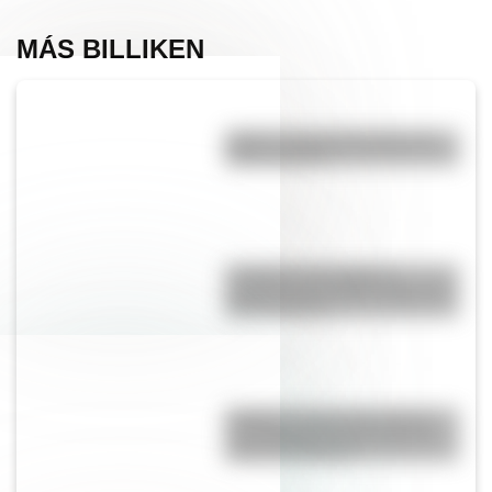
MÁS BILLIKEN
Martín: conocé la historia del
barrio rosarino
Lunfardo: qué palabras
cotidianas nos dejó la jerga del
Río de la Plata
Yungas: la selva entre nubes
que representa un tesoro del
norte de Argentina