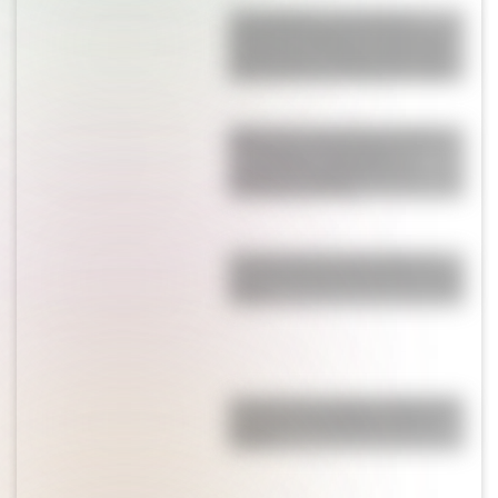
17 de agosto: descargá la
secuencia didáctica imprimible
sobre José de San Martín para
tus alumnos de Segundo Ciclo
ABP sobre efemérides patrias:
un proyecto integrador y
secuencias didácticas de
descarga gratuita
¿Cuál es la única bandera en
todo el mundo que tiene el color
rosa?
Conocé a las mujeres detrás de
la Bandera del Ejército de los
Andes