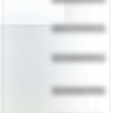
quizás no sabías
¿Cuál es la historia de la
cumbia?
Bandera Wiphala: historia,
origen y significado
Bandera de Argentina: historia,
origen y significado