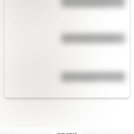
muchos nombres cuyas aguas
ya no llegan al Atlántico
¿Cuál es el origen de la frase
Fulano, Mengano y Zutano?
Cruce de los Andes: 5 datos que
quizás no sabías