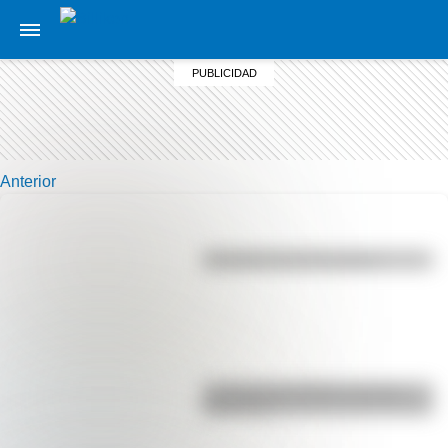
Anterior
Efemérides del 6 de agosto
La vida de San Martín contada
para niños