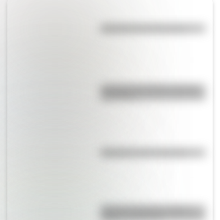
Efemérides del 6 de agosto
La vida de San Martín contada
para niños
Efemérides del 5 de agosto
Bandera de Bolivia: historia,
origen y significado