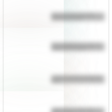
Mascota del Mundial 1978:
cómo fue Gauchito
Día del Veterinario: por qué se
celebra el 6 de agosto
¿Cuál es el animal nacional de
Perú?
¿Qué son los continentes y