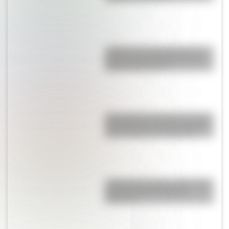
¿Sabías que Argentina tuvo la
torre de comunicaciones más
alta de Sudamérica?
San Clemente del Tuyú: conocé
la historia de una de las playas
más visitadas de Argentina
¿Sabías que Buenos Aires tiene
una columna del Imperio
Romano?