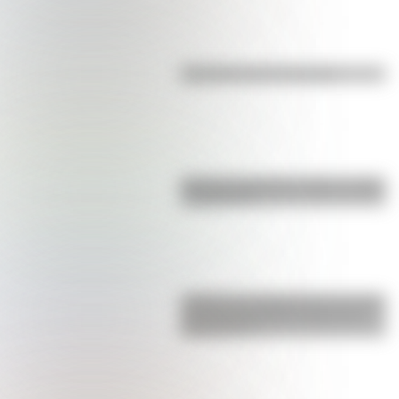
Efemérides del 5 de agosto
Bandera de Bolivia: historia, origen
y significado
¿Sabías que Argentina tuvo la torre
de comunicaciones más alta de
Sudamérica?