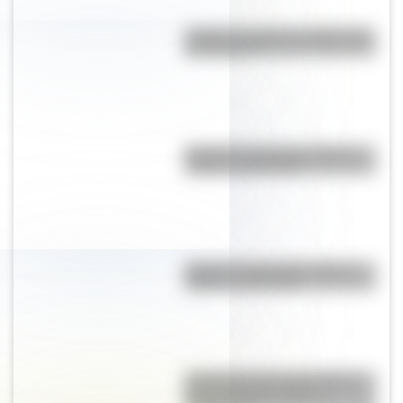
¿Cuál es el origen y significado
de "Cipayo"?
Bandera de Uruguay: historia,
origen y significado
Bandera de Panamá: historia,
origen y significado
El General José de San Martín
en una hermosa lámina