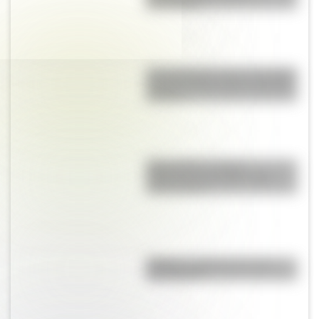
descargable
Una infografía sobre el Combate
de San Lorenzo para la escuela
primaria
Mapa político y físico:
diferencias y ejemplos para
diferenciarlos
Mafalda: ¿Quiénes son sus
personajes?