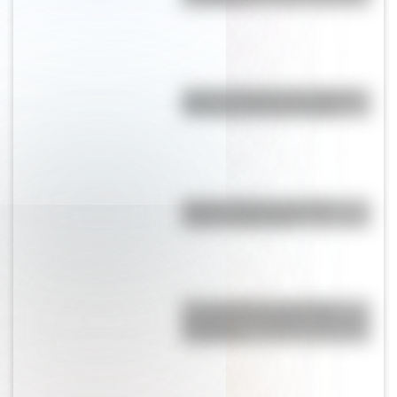
Viaje en el tiempo: las mejores
fotos de la Rosario antigua
Bandera Wiphala: historia,
origen y significado
El normalismo, la corriente
pedagógica surgida a partir del
magisterio