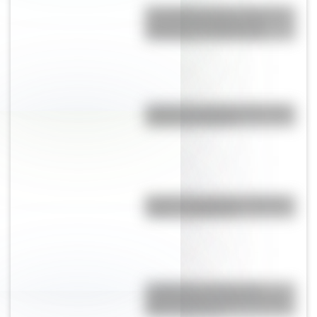
El Combate de San Lorenzo, el
bautismo de fuego de los
Granaderos de San Martín
¿Cómo es y dónde está la casa
natal de San Martín?
Bandera de Argentina: historia,
origen y significado
La Mazorca: qué fue esta
organización vinculada a Juan
Manuel de Rosas