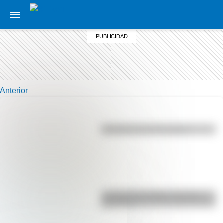
Anterior
Efemérides del 6 de agosto
La vida de San Martín contada
para niños