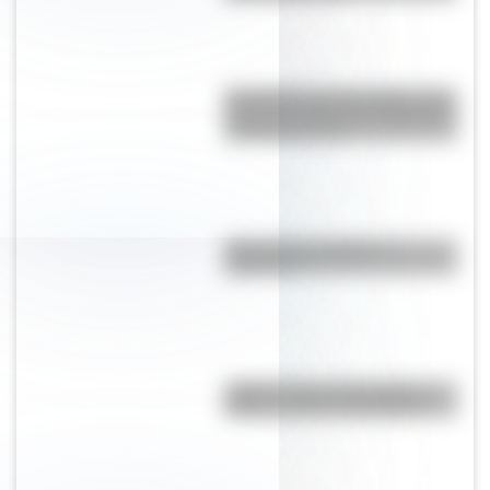
Efemérides del 5 de agosto: tres
cosas que pasaron en Argentina
un día como hoy
¿Es el Truco realmente
argentino?
¿Sabés cómo se forman las
nubes y cómo se clasifican?