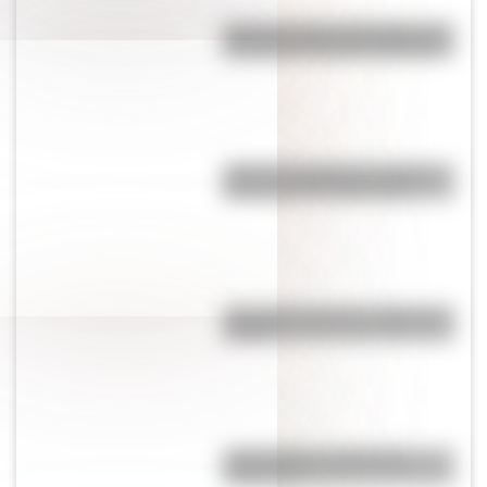
Así se conocieron Remedios de
Escalada y José de San Martín
¿Qué es el pistilo de una flor y
por qué es tan importante?
¿Por qué el mate se comparte en
ronda?
¿El choripán es realmente
argentino?