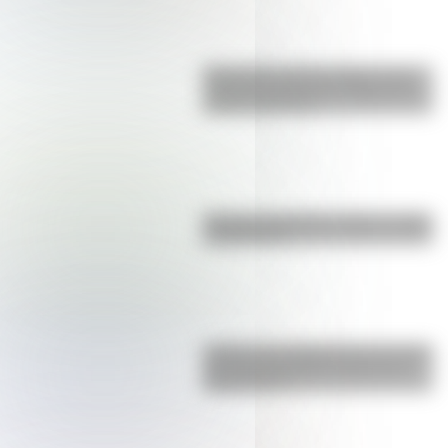
Efemérides del 6 de agosto: tres
cosas que pasaron en Argentina
un día como hoy
Bandera de Bolivia: historia, origen
y significado
¿Sabías que Argentina tuvo la torre
de comunicaciones más alta de
Sudamérica?