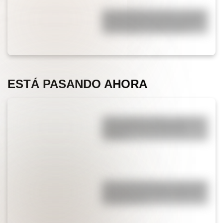
San Clemente del Tuyú: conocé
la historia de una de las playas
más visitadas de Argentina
ESTÁ PASANDO AHORA
¿Qué significa SOS y cómo se
convirtió en una señal de
auxilio?
¿Por qué Mendoza es una de las
provincias con más terremotos
de Argentina?