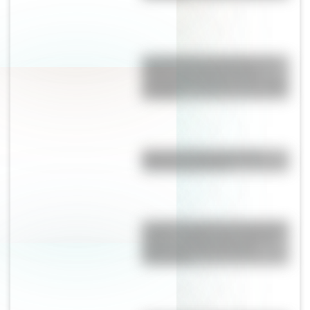
Confederación Argentina: así
hubiera quedado el país si
mantenía los límites de un mapa
de 1858
Mascota del Mundial 1978:
cómo fue Gauchito
La gran hazaña del Cruce de los
Andes: el primer paso de San
Martín para liberar medio
continente