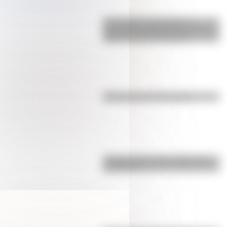
17 de agosto: actividades y
secuencias didácticas de primer y
segundo ciclo de primaria
Efemérides del 5 de agosto
¿Sabías cómo fue la infancia de
San Martín?