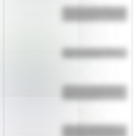
Efemérides del 6 de agosto: tres
cosas que pasaron en Argentina
un día como hoy
Bandera de Bolivia: historia,
origen y significado
¿Sabías que Argentina tuvo la
torre de comunicaciones más
alta de Sudamérica?
17 de agosto: actividades y
secuencias didácticas de primer