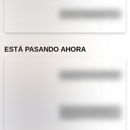
La historia de los inmigrantes
franceses en Argentina
ESTÁ PASANDO AHORA
¿Por qué cortar una cebolla nos
hace llorar?
¿Qué es la Luna, cuál es su
función y qué pasaría si no
existiera?