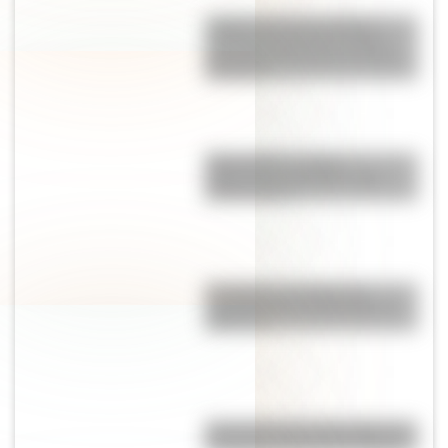
¿Sabías que en la película
"Güemes, la tierra en armas"
Mercedes Sosa hizo de Juana
Azurduy?
Mapa político y físico:
diferencias y ejemplos para
diferenciarlos
El campo y la ciudad: las
características principales de
cada uno
Así se conocieron Remedios de
Escalada y José de San Martín