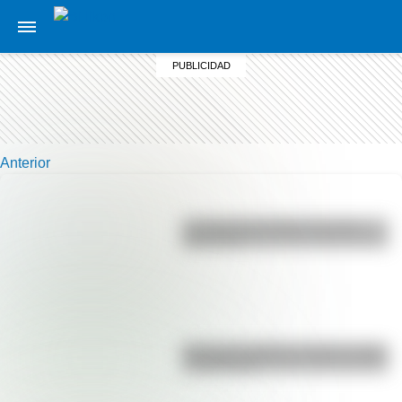
Anterior
La vida de San Martín contada
para niños
Bandera de Bolivia: historia, origen
y significado