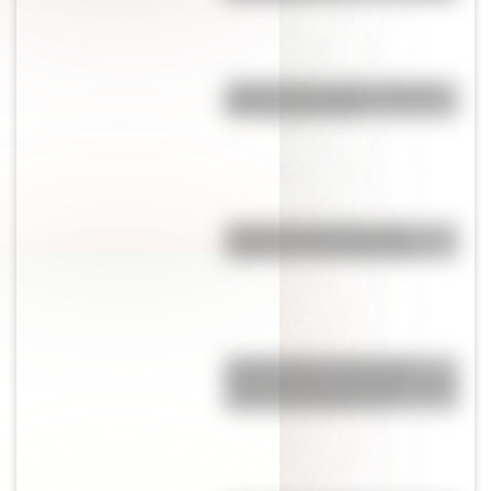
¿Sabías que existe un pueblo
con una sola calle?
¿Sabías que Venecia está
repleta de manos gigantes?
¿Sabías que la mosca más
grande del mundo habita en tres
países de Sudamérica?