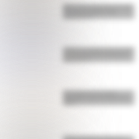
Buenos Aires al principio del siglo
XX: mirá las imágenes más
sorprendentes
¿Sabías que Argentina tuvo la torre
de comunicaciones más alta de
Sudamérica?
Una infografía descargable
imperdible sobre el Cruce de los
Andes
¿Cómo era Buenos Aires en la