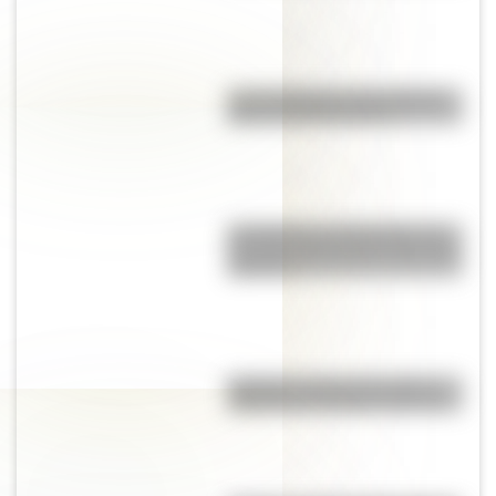
Las 12 máximas de San Martín
para su hija Merceditas
La Coquena y el Pombero: los
duendes más famosos del norte
argentino
"Dibujitos eran los de antes":
caricaturas famosas en los 70