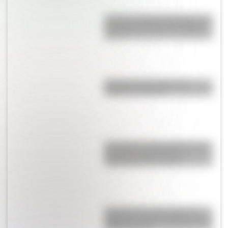
Castillo de Rafael Obligado, una
joya arquitectónica que sigue
de pie
Bandera de Ecuador para
colorear e imprimir
San Martín y Simón Bolívar: así
fue el encuentro de los
libertadores de América
Buenos Aires al principio del
siglo XX: mirá las imágenes más
sorprendentes