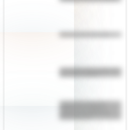
Efemérides del 8 de agosto
¿Por qué los lagos pueden tener
agua dulce o salada?
¿Sabías que la Selección
Argentina es la máxima
ganadora en la historia del
Mundial de Polo?