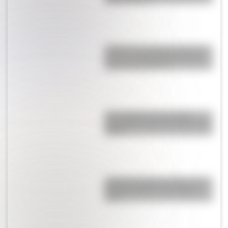
¿Sabías que Argentina tuvo la
torre de comunicaciones más
alta de Sudamérica?
Una infografía descargable
imperdible sobre el Cruce de los
Andes
¿Cómo era Buenos Aires en la
Década Infame?: las mejores
fotos