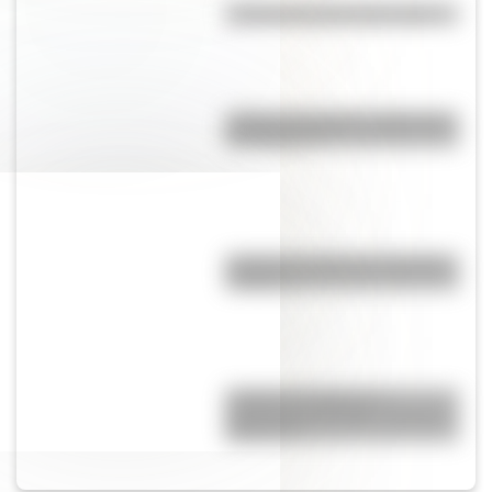
¿Cuál es la historia del mimo?
¿Cuál es el origen y significado
de "Cipayo"?
¿Cuál es el origen de la palabra
“carajo”?
¿Cuál es el origen y el
significado del refrán “cruzar el
Rubicón”?