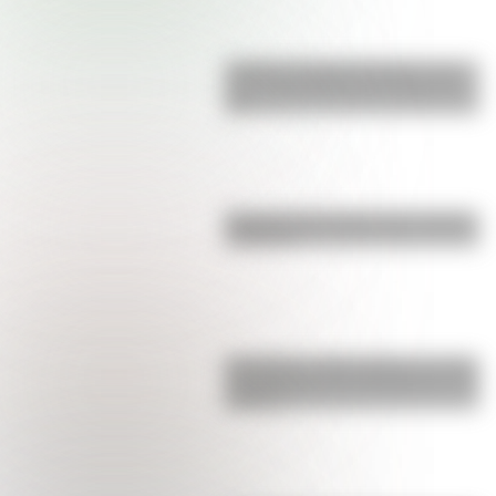
Castillo de Rafael Obligado, una
joya arquitectónica que sigue de
pie
Bandera de Ecuador para colorear
e imprimir
San Martín y Simón Bolívar: así fue
el encuentro de los libertadores de
América