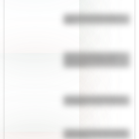
¿Qué pasó el 25 de mayo de
1810?
José de San Martín: conocé
dónde nació el prócer de
Sudamérica
Calchaquíes: características y
su historia
¿Cuál es el nombre más usado
del mundo?