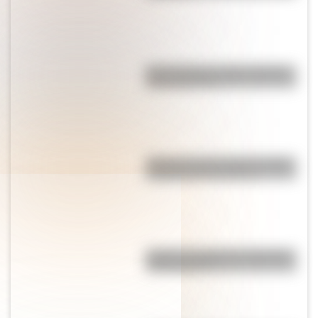
Qué muestra un mapa temático
y para qué sirve
"El que no corre, vuela": origen
y significado de la frase
¿Cuál es el origen de la palabra
"información"?