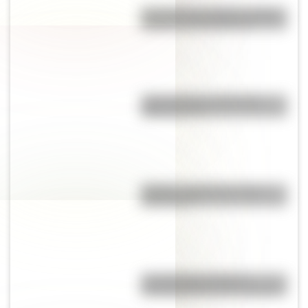
Revolución de Octubre: origen,
causas y consecuencias
¿Qué significa meridional y
septentrional?
Mafalda: ¿Quiénes son sus
personajes?
Los duendes producen
encantamientos en los hogares