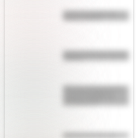
Bandera de Colombia para
colorear e imprimir
Bandera de Bolivia para colorear
e imprimir
ABP sobre efemérides patrias:
un proyecto integrador y
secuencias didácticas de
descarga gratuita
Efemérides del 8 de agosto