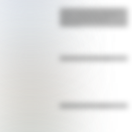
La gran hazaña del Cruce de los
Andes: el primer paso de San
Martín para liberar medio
continente
Efemérides del 8 de agosto
Efemérides del 7 de agosto