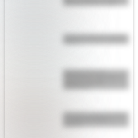
fotos de la Rosario antigua
¿Cuál es el origen de la palabra
“carajo”?
República Federal de
Centroamérica: ¿qué países la
integraron y por qué
desapareció?
¿Por qué los polinesios dejaron
de explorar las islas de
Oceanía?