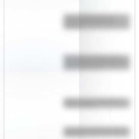
¿Por qué Djúpivogur es el
pueblo más caluroso de
Islandia?
Mudanjiang City Mega Farm:
¿qué tamaño tiene la granja más
grande del mundo?
México: cuál es el verdadero
nombre del país
¿Es cierto que Bolivia tiene dos
capitales?