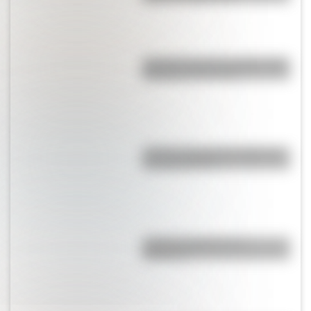
Conocé a los tres animales más
adorables del mundo
¿Cómo se llaman las partes de
la computadora?
¿Cómo se fabrican las
banderas?