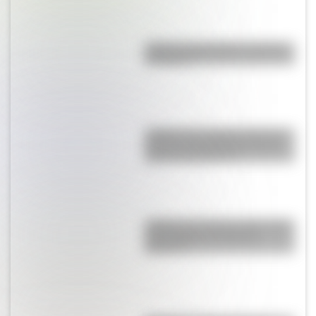
¿Qué es el geringoso y cuál es
su origen?
¿Sabías que Argentina tuvo la
torre de comunicaciones más
alta de Sudamérica?
¿Sabías que Buenos Aires tiene
una columna del Imperio
Romano?