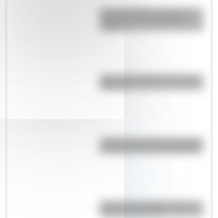
Cómo San Martín conformó el
Regimiento de Granaderos a
Caballo
Cinco curiosidades de las Islas
Malvinas
¿Sabías que en San Luis existe
una réplica exacta del Cabildo?
Bandera de La Rioja: historia,
origen y significado