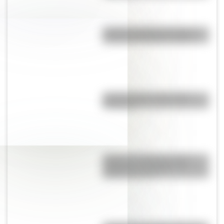
¿Cuál fue el billete de mayor
número en Estados Unidos?
¿Cuál es la flor nacional de
Paraguay?
¿Cuál es la diferencia entre
"highway" y "freeway" en
Estados Unidos?