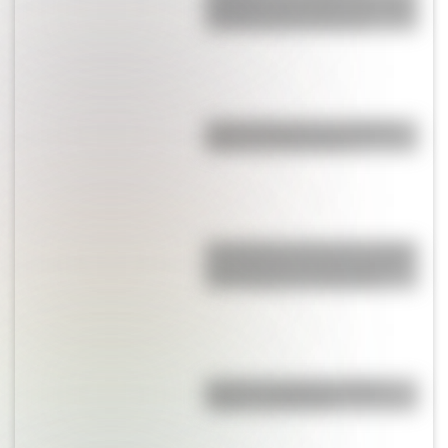
habilidad que ayuda a los niños
a pensar antes de actuar
Parque Ibirapuera, el "Central
Park" de Latinoamérica
San Clemente del Tuyú: conocé
la historia de una de las playas
más visitadas de Argentina
Bandera de Bolivia: historia,
origen y significado