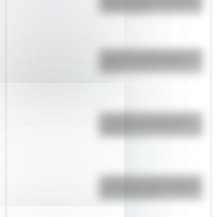
Almirante Brown, Elisa Brown, y
su novio marino
6 de agosto: ¿sabías que hoy se
celebra la Independencia de
Bolivia?
Tegucigalpa: conocé el origen
del nombre de la capital de
Honduras
¿Sabías que el cable submarino
más largo del mundo unirá los
cinco continentes?