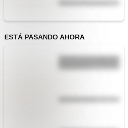
Efemérides del 5 de agosto
ESTÁ PASANDO AHORA
Efemérides del 6 de agosto: tres
cosas que pasaron en Argentina
un día como hoy
¿El té tiene cafeína?