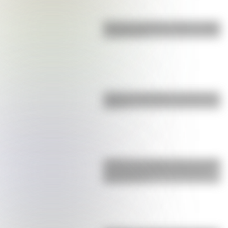
Bandera de Bolivia: historia, origen
y significado
¿Qué es el geringoso y cuál es su
origen?
¿Sabías que Argentina tuvo la torre
de comunicaciones más alta de
Sudamérica?