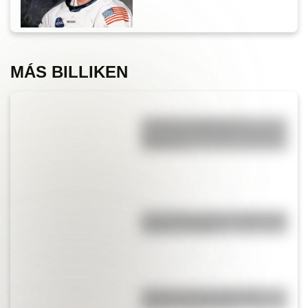
MÁS BILLIKEN
¿Cuál es el origen y el
significado del refrán “cruzar el
Rubicón”?
Cruce de los Andes: 5 datos que
quizás no sabías
¿Cuáles son las rutas más
largas de Argentina?