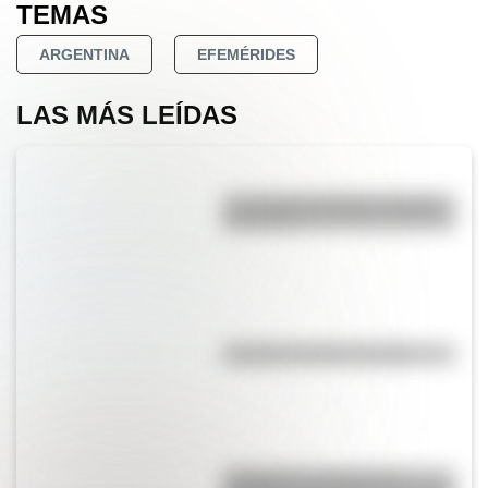
TEMAS
ARGENTINA
EFEMÉRIDES
LAS MÁS LEÍDAS
La vida de San Martín contada
para niños
El punto, la recta y el plano
Inhibición conductual: la