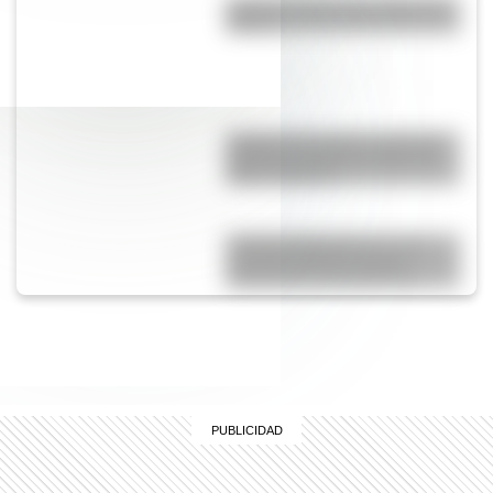
¿Cuál es el país más grande de
África?
Joaquina Acevedo, una de las
primeras maestras de Mar del
Plata y Miramar
“Instituto Bernasconi”, una
escuela histórica de gran
importancia arquitectónica