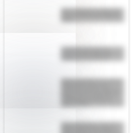
Amor y tragedia en tiempos de
Rosas: la historia de Margarita
Oliden
La Odisea: qué cuenta el
antiguo poema griego que
inspiró la nueva película
Estancia San Martín: conocé la
historia de la casona que
perteneció al prócer argentino y
formó parte de La Martona, la
primera empresa láctea de
Latinoamérica
Amores históricos: conocé la
trágica historia de la hija de