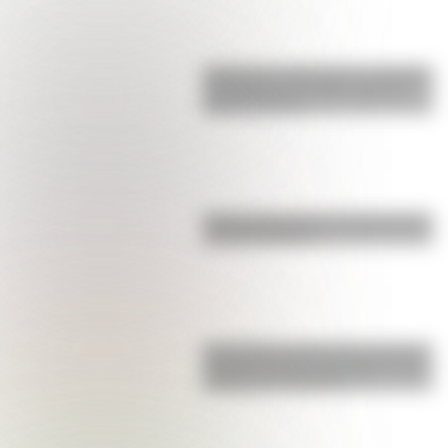
Inhibición conductual: la habilidad
que ayuda a los niños a pensar
antes de actuar
Parque Ibirapuera, el "Central Park"
de Latinoamérica
San Clemente del Tuyú: conocé la
historia de una de las playas más
visitadas de Argentina