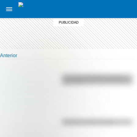
Anterior
La vida de San Martín contada
para niños
El punto, la recta y el plano