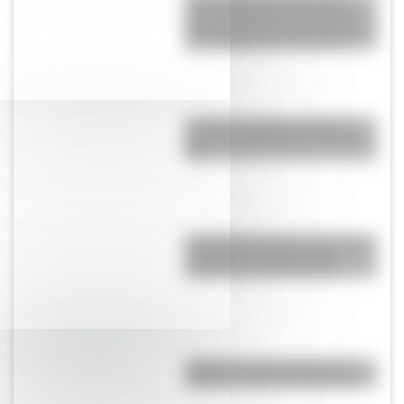
siglo XVII fueron las primeras
pensadas para los niños pobres
y los hijos de los artesanos
La Plata: la ciudad "perfecta"
que fue planificada en el siglo
XIX
El Combate de San Lorenzo, el
bautismo de fuego de los
Granaderos de San Martín
¿Dónde se creó el juego del
elástico y cuál es su historia?