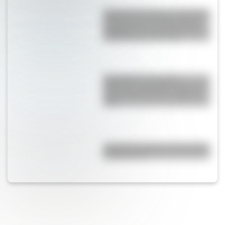
Catedral de Chartres: la histórica
construcción del siglo XII que
sorprende con sus 113 metros
de altura al sur de París
San Martín: secuencias
didácticas imprimibles del 17 de
agosto para primer y segundo
ciclo
¿Cuál fue la primera universidad
de Argentina?