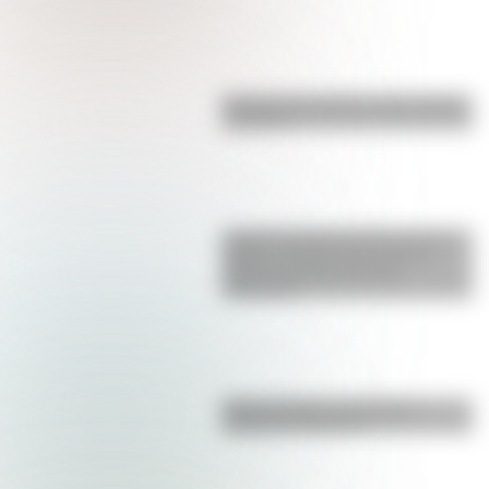
Bandera de Ecuador para colorear
e imprimir
La gran hazaña del Cruce de los
Andes: el primer paso de San
Martín para liberar medio
continente
Duda resuelta: ¿es el Truco
realmente argentino?