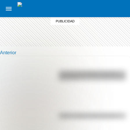
Anterior
La vida de San Martín contada
para niños
Kollas: ¿cómo y dónde vivían?