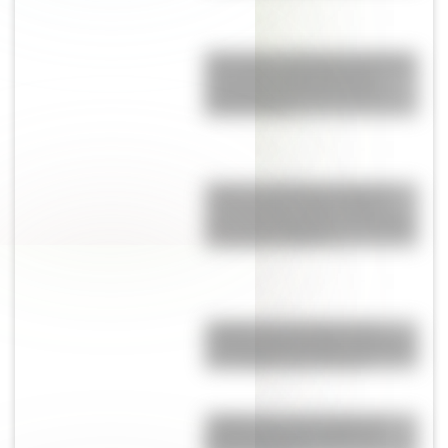
Blanquita, la pequeña mariposa
que sobrevuela la Reserva
Ecológica Costanera Sur de
Buenos Aires
Torino vs. Rambler American:
¿qué vínculo existe entre el
gran auto argentino y el modelo
de Estados Unidos?
¿Sabías que las tiendas de
campaña del desierto del Sahara
son erigidas por mujeres?
¿Sabías que hay vitrales de
próceres en una iglesia de