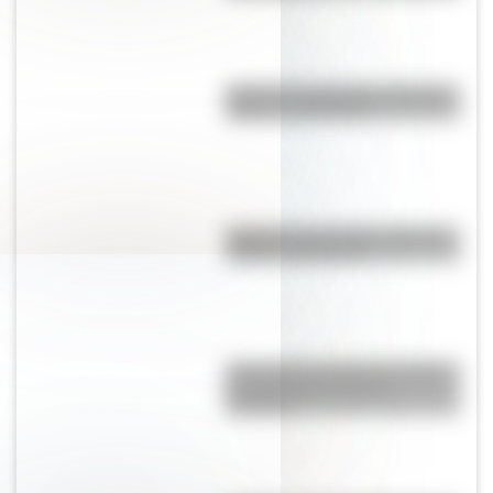
Bandera de Nicaragua: historia,
origen y significado
Bandera de Honduras: historia,
origen y significado
¿Por qué los polinesios dejaron
de explorar las islas de
Oceanía?