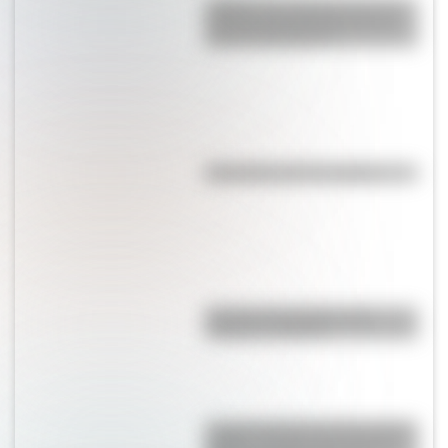
¿Sabías que Argentina tuvo la
torre de comunicaciones más
alta de Sudamérica?
Efemérides del 7 de agosto
Bandera de Ecuador para
colorear e imprimir
La gran hazaña del Cruce de los
Andes: el primer paso de San