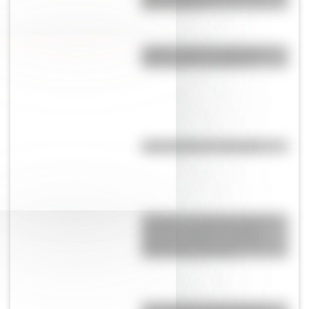
Buenos Aires?
¿Sabés cuál es la diferencia
entre un río y un arroyo?
¿Qué significa ser flogger?
“Pangea”, el supercontinente
que hace millones de años
mantuvo unidos a todos los
continentes actuales
Las escuelas lasalianas del