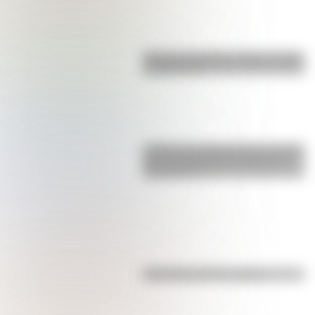
Bandera de Bolivia: historia, origen
y significado
¿Sabías que Argentina tuvo la torre
de comunicaciones más alta de
Sudamérica?
Efemérides del 7 de agosto