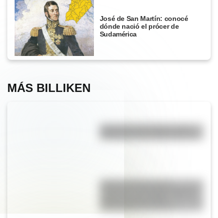
José de San Martín: conocé
dónde nació el prócer de
Sudamérica
MÁS BILLIKEN
Eucariota y procariota: ¿qué
distingue a una célula de otra?
Culebra de liga de San
Francisco: el colorido reptil de
California que podría
desaparecer del mundo