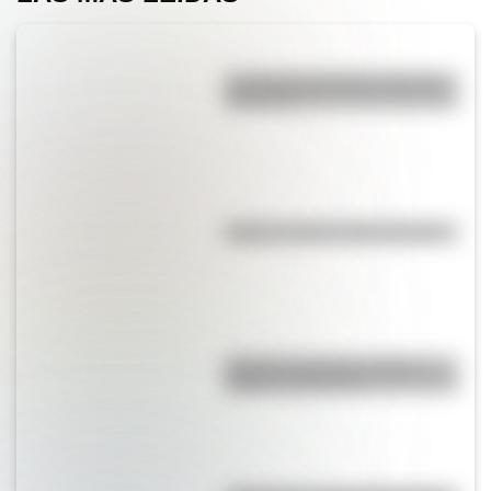
La vida de San Martín contada
para niños
Kollas: ¿cómo y dónde vivían?
Bandera de Bolivia: historia,
origen y significado