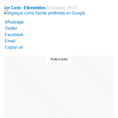
1er Ciclo - Efemérides
20 octubre, 2023
Whatsapp
Twitter
Facebook
Email
Copiar url