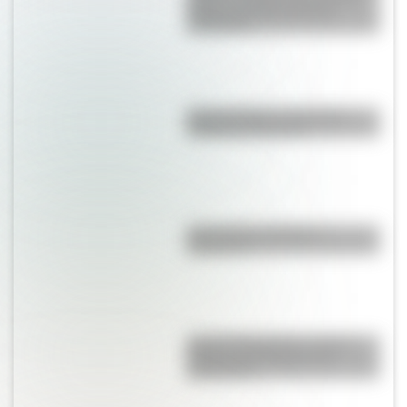
Martín para liberar medio
continente
Duda resuelta: ¿es el Truco
realmente argentino?
¿Es el Truco realmente
argentino?
José de San Martín: conocé
dónde nació el prócer de
Sudamérica