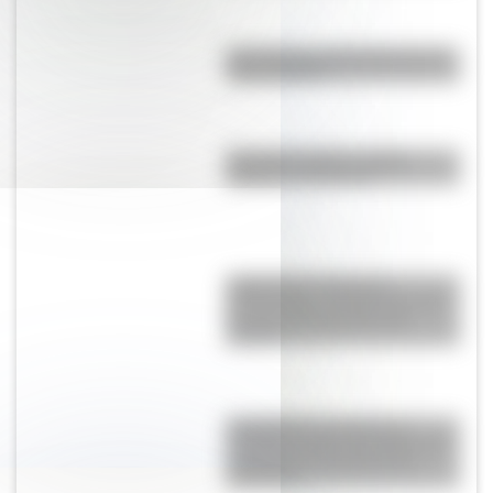
Doce figuras emblemáticas del
rock nacional
El nombre "Chile": origen,
historia y significado
Judge Harry Pregerson
Interchange, uno de los curces
de rutas más grandes del
mundo
Castellfollit de la Roca: el
increíble pueblo de España que
se fundó en el borde de un
acantilado