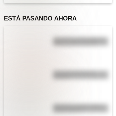
ESTÁ PASANDO AHORA
¿Es cierto que el chocolate es
peligroso para los perros?
¿Por qué el jabón forma
burbujas?
¿Por qué los espejos reflejan
nuestra imagen?