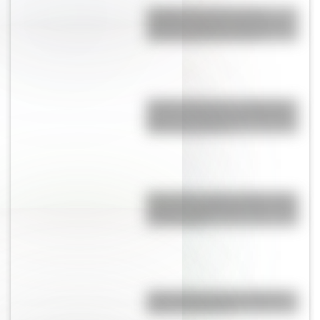
La Manzana de las Luces:
historia y secretos del corazón
colonial de Buenos Aires
Amores históricos: conocé las
historias de amor entre Enrique
VIII y sus esposas
Moby Dick, el gran clásico de la
literatura infantil para que lo leas
con tus hijos
¿Qué países tienen soberanía
sobre la Antártida?