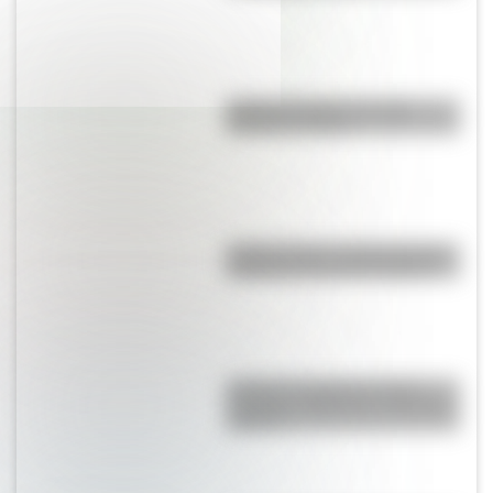
Partido del Siglo: ¿en qué
Mundial se jugó?
¿León o toro?: conocé cuál es
el animal nacional de España
¿Cuál es la diferencia entre
Turnpike y Highway en Estados
Unidos?