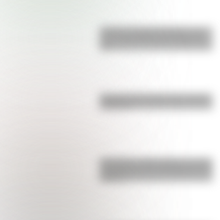
Castillo de Rafael Obligado, una
joya arquitectónica que sigue de
pie
Bandera de Ecuador para colorear
e imprimir
San Martín y Simón Bolívar: así fue
el encuentro de los libertadores de
América