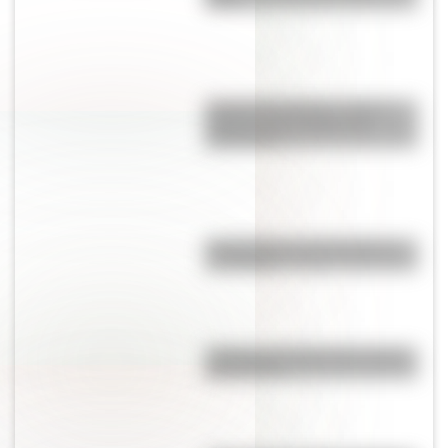
1810?
José de San Martín: conocé
dónde nació el prócer de
Sudamérica
Calchaquíes: características y
su historia
¿Cuál es el nombre más usado
del mundo?