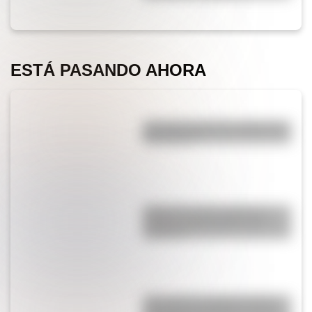
ESTÁ PASANDO AHORA
¿Por qué cortar una cebolla nos
hace llorar?
¿Qué es la Luna, cuál es su
función y qué pasaría si no
existiera?
¿Por qué los cordones tienen