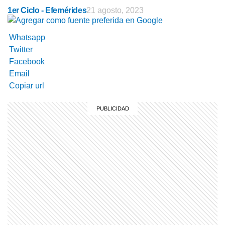
1er Ciclo - Efemérides
21 agosto, 2023
Whatsapp
Twitter
Facebook
Email
Copiar url