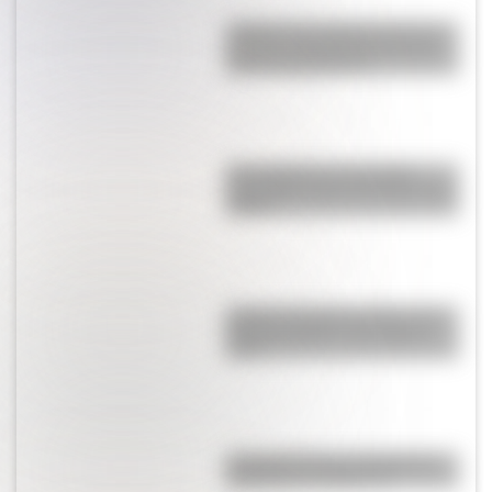
¿Sabías que Argentina tuvo la
torre de comunicaciones más
alta de Sudamérica?
Una infografía descargable
imperdible sobre el Cruce de los
Andes
¿Cómo era Buenos Aires en la
Década Infame?: las mejores
fotos
La historia de los inmigrantes
franceses en Argentina