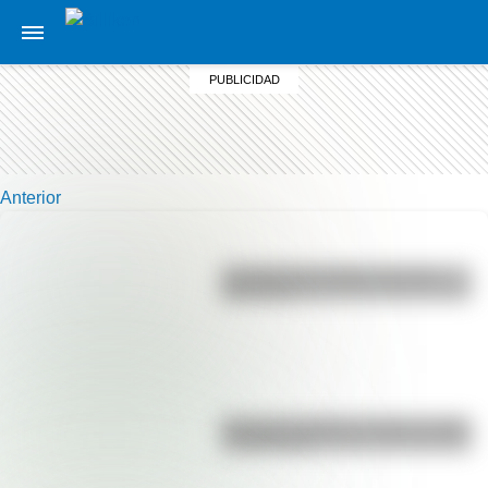
Anterior
La vida de San Martín contada
para niños
Bandera de Bolivia: historia, origen
y significado