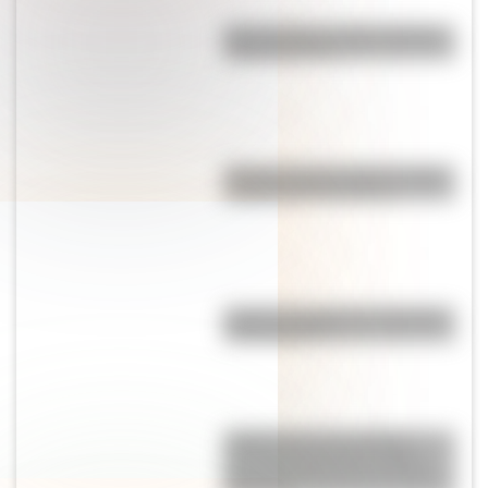
Qué muestra un mapa temático
y para qué sirve
"El que no corre, vuela": origen
y significado de la frase
¿Cuál es el origen de la palabra
"información"?
¿Sabías que en la película
"Güemes, la tierra en armas"
Mercedes Sosa hizo de Juana