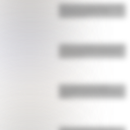
Buenos Aires al principio del siglo
XX: mirá las imágenes más
sorprendentes
¿Sabías que Argentina tuvo la torre
de comunicaciones más alta de
Sudamérica?
Una infografía descargable
imperdible sobre el Cruce de los
Andes
¿Cómo era Buenos Aires en la