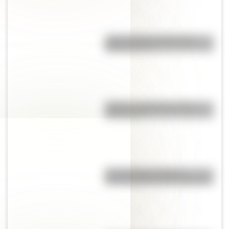
¿Qué significa meridional y
septentrional?
Mafalda: ¿Quiénes son sus
personajes?
Los duendes producen
encantamientos en los hogares