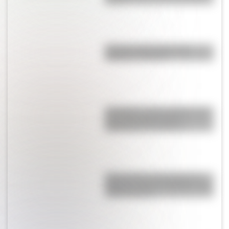
Bandera de Ecuador para
colorear e imprimir
San Martín y Simón Bolívar: así
fue el encuentro de los
libertadores de América
Buenos Aires al principio del
siglo XX: mirá las imágenes más
sorprendentes