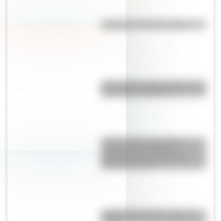
Efemérides del 8 de agosto
¿Por qué los lagos pueden tener
agua dulce o salada?
¿Sabías que la Selección
Argentina es la máxima
ganadora en la historia del
Mundial de Polo?
¿Qué pasó el 25 de mayo de