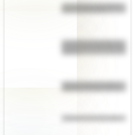
Las 12 máximas de San Martín
para su hija Merceditas
La Coquena y el Pombero: los
duendes más famosos del norte
argentino
"Dibujitos eran los de antes":
caricaturas famosas en los 70
¿Cuál es la historia del mimo?