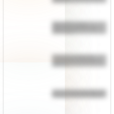
Azurduy?
Mapa político y físico:
diferencias y ejemplos para
diferenciarlos
El campo y la ciudad: las
características principales de
cada uno
Así se conocieron Remedios de
Escalada y José de San Martín