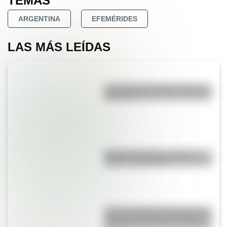
TEMAS
ARGENTINA
EFEMÉRIDES
LAS MÁS LEÍDAS
La vida de San Martín contada
para niños
Bandera de Bolivia: historia,
origen y significado
Castillo de Rafael Obligado, una
joya arquitectónica que sigue
de pie