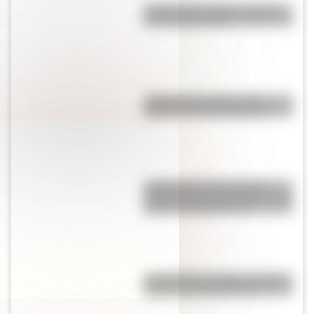
¿Sabías que existe un pueblo
con una sola calle?
¿Sabías que Venecia está
repleta de manos gigantes?
¿Sabías que la mosca más
grande del mundo habita en tres
países de Sudamérica?
Revolución de Octubre: origen,
causas y consecuencias