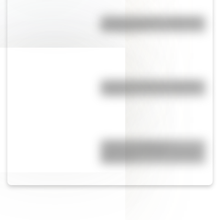
¿Cuál es el origen y significado
de "Cipayo"?
¿Cuál es el origen de la palabra
“carajo”?
¿Cuál es el origen y el
significado del refrán “cruzar el
Rubicón”?