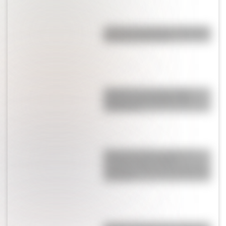
¿Cómo se ingresan los vagones
del subte bajo tierra?
Colocolo, uno de los gatos
salvajes más llamativos de
Sudamérica
Barrera de hielo de Ross: la
increíble pared de 800
kilómetros que se esconde en la
Antártida