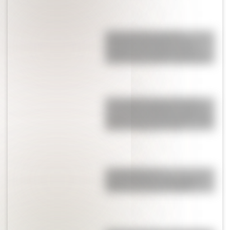
Juana Azurduy y María
Remedios del Valle, las dos
heroínas de la patria que se
suman a los billetes argentinos
17 de agosto para docentes:
secuencias didácticas sobre el
general José de San Martín para
primer y segundo ciclo
La historia de su
Independencia: ¿qué guerra
hubo en Croacia en 1991?