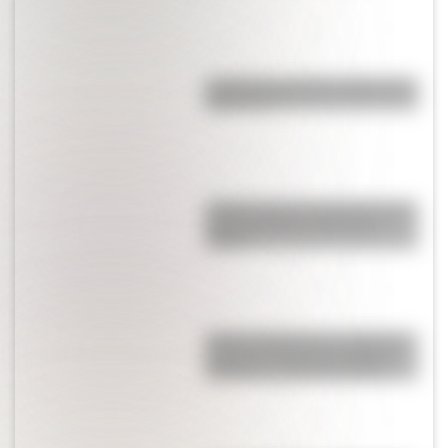
¿Cuál fue la primera imprenta de
Argentina?
¿Cómo nació el automóvil y por
qué transformó la forma de
viajar?
Amores históricos: conocé las
historias de amor de la Reina
Victoria y el príncipe Alberto