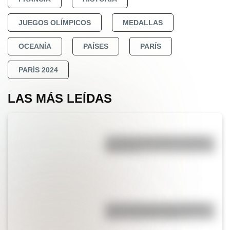
JUEGOS OLÍMPICOS
MEDALLAS
OCEANÍA
PAÍSES
PARÍS
PARÍS 2024
LAS MÁS LEÍDAS
La vida de San Martín contada
para niños
Las 12 máximas de San Martín
para su hija Merceditas