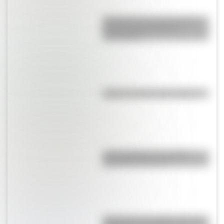
El General José de San Martín
en una hermosa lámina
descargable
¿Qué es la línea del Ecuador?
¿Qué significa ser Católico
Apostólico Romano?
¿Por qué es tan difícil volar a la