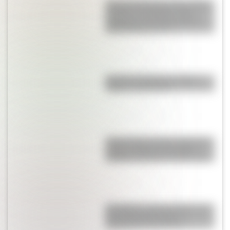
Así era la Autopista 25 de Mayo
cuando se inauguró: fotos
exclusivas que muestran las
diferencias con hoy
Bandera de Bolivia: historia,
origen y significado
Parque Nacional San Guillermo:
el gran refugio de vicuñas y
paisajes extremos de San Juan
San Martín y Simón Bolívar: así
fue el encuentro de los
libertadores de América