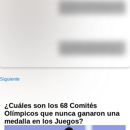
San Martín y Simón Bolívar: así fue
el encuentro de los libertadores de
América
17 de agosto: cómo hacer el Cruce
de los Andes de San Martín en
collage con materiales reciclables
Siguiente
¿Cuáles son los 68 Comités
Olímpicos que nunca ganaron una
medalla en los Juegos?