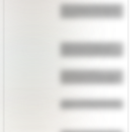
25 de mayo: las mejores tapas y
notas de Billiken a lo largo de
los años
Palacio de la Alvorada: ¿qué
tamaño tiene la residencia
oficial del presidente de Brasil?
Laodicea, los restos
arqueológicos de una antigua
ciudad turca que deslumbran
¿Cuál es el animal nacional de
Perú?