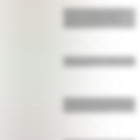
Así era la Autopista 25 de Mayo
cuando se inauguró: fotos
exclusivas que muestran las
diferencias con hoy
Bandera de Bolivia: historia, origen
y significado
Parque Nacional San Guillermo: el
gran refugio de vicuñas y paisajes
extremos de San Juan