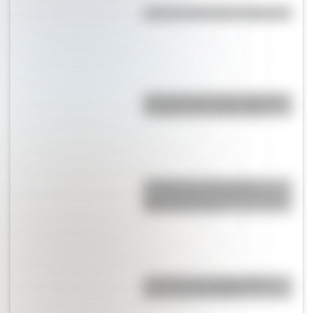
¿Por qué Tucumán se llama así?
¿Por qué la provincia argentina
de Santa Cruz se llama así?
La Mazorca: qué fue esta
organización vinculada a Juan
Manuel de Rosas
¿Cuál fue la primera película
que se lanzó en DVD?