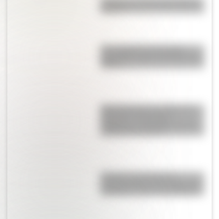
¿Cuál es el animal nacional de
Bolivia?
Una infografía descargable
imperdible sobre el Cruce de los
Andes
María Remedios del Valle para
docentes: secuencias
didácticas y actividades sobre
la Madre de la Patria
El recreo: ese momento
fundamental de la escuela, que
introdujo la gran Juana Manso