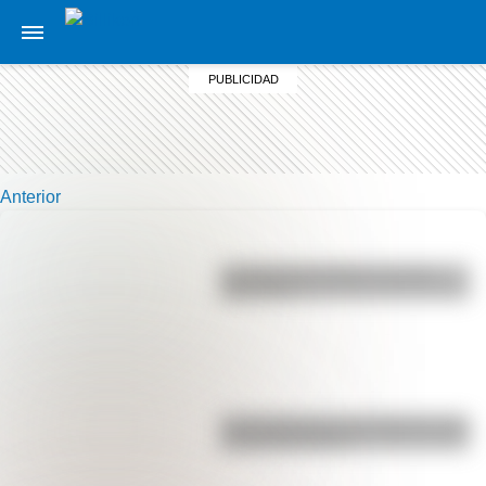
Anterior
La vida de San Martín contada
para niños
Las 12 máximas de San Martín para
su hija Merceditas