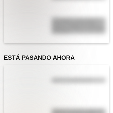
17 de agosto: cómo hacer el
Cruce de los Andes de San
Martín en collage con materiales
reciclables
ESTÁ PASANDO AHORA
¿Qué es la evaporación?
"Quizás" o "quizá": ¿cuál es la