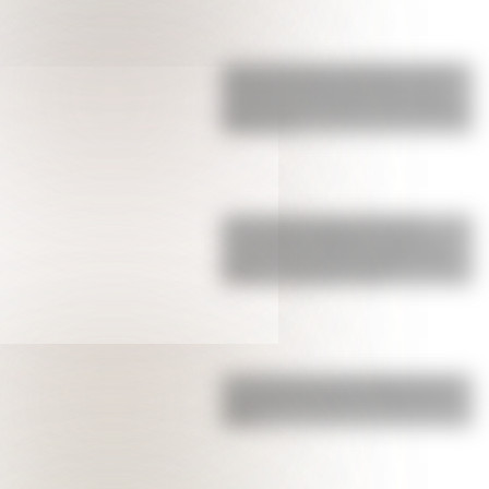
Juana Azurduy y María Remedios
del Valle, las dos heroínas de la
patria que se suman a los billetes
argentinos
17 de agosto para docentes:
secuencias didácticas sobre el
general José de San Martín para
primer y segundo ciclo
La historia de su Independencia:
¿qué guerra hubo en Croacia en
1991?