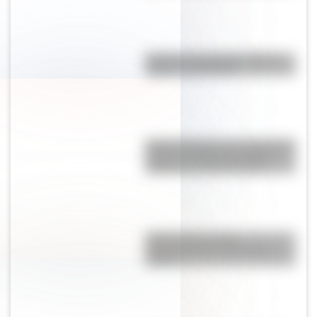
Bandera de Uruguay: historia,
origen y significado
Monte Orohena: la sorprendente
cumbre de Tahití que atrae a
viajeros de todo el mundo
¿Kosovo es un país
independiente o pertenece a
Serbia?