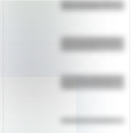
Bandera de Bolivia: historia,
origen y significado
¿Sabías que Argentina tuvo la
torre de comunicaciones más
alta de Sudamérica?
San Cayetano: ¿quién fue y por
qué es el santo del pan y el
trabajo?
Efemérides del 7 de agosto