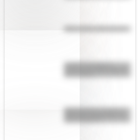
Kollas: ¿cómo y dónde vivían?
Lunfardo: qué palabras
cotidianas nos dejó la jerga del
Río de la Plata
Argentinosaurus, uno de los
dinosaurios más grandes que
vivió en Argentina