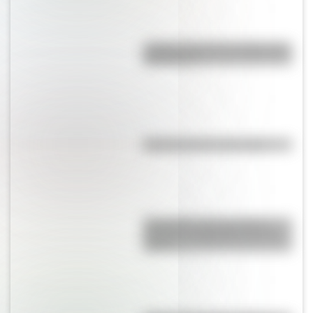
¿Sabías cómo fue la infancia de
San Martín?
Efemérides del 6 de agosto
Efemérides: tres cosas que
pasaron en Argentina un 7 de
agosto