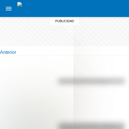
Anterior
Efemérides del 7 de agosto
La vida de San Martín contada