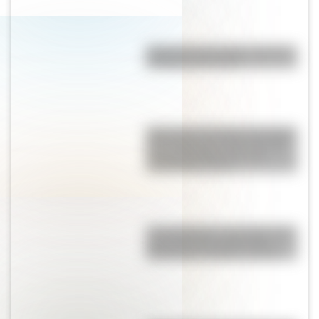
Estar al pie del cañón: ¿cuál es
el origen de la frase?
Vasco de la Carretilla: la historia
del hombre que caminó 22.300
km por Argentina con una
carretilla de 130 kg
“Los chasquis”, un cuento que
transcurre en los días de la
Revolución de Mayo de 1810