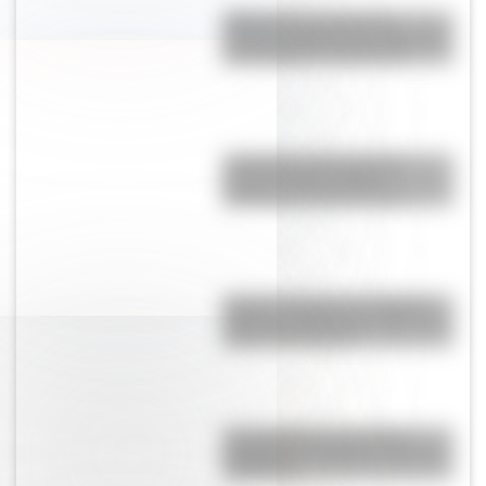
RMS Empress of Ireland:
historia, accidente y rescate del
transatlántico canadiense
¿Holanda o Países Bajos?
Conocé cómo se llama
realmente el país europeo
Bandera argentina: Infografía
sobre los cambios que tuvo a lo
largo de la historia
El normalismo, la corriente
pedagógica surgida a partir del
magisterio