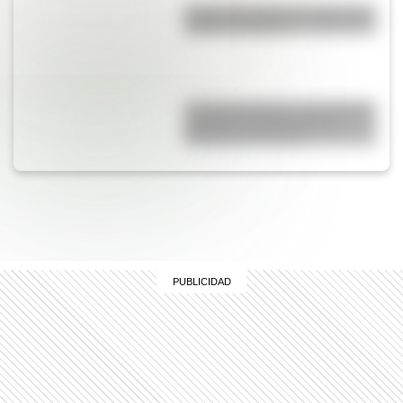
Cruce de los Andes: 5 datos que
quizás no sabías
La Escuela Serena, el innovador
proyecto educativo de las
hermanas Cossettini