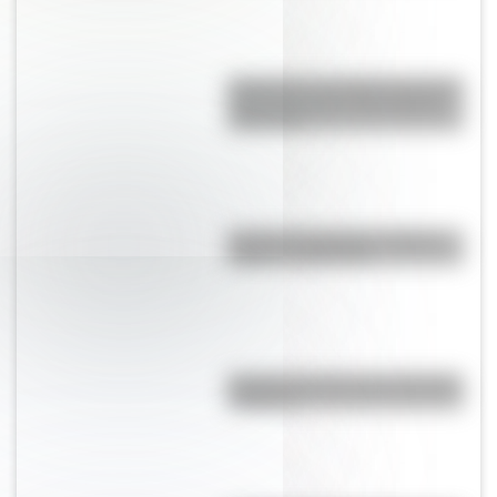
Shaharah, el increíble puente de
Yemen que une a dos pueblos
milenarios
Bandera de Ecuador: historia,
origen y significado
Bandera de Chaco para colorear
e imprimir