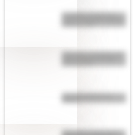
Los Quilmes, el pueblo que
resistió la dominación española
durante un siglo
17 de agosto: actividades para
primer y segundo ciclo para
descargar gratis
¿Por qué las lágrimas son
saladas?
Jerbo pigmeo de Baluchistán: