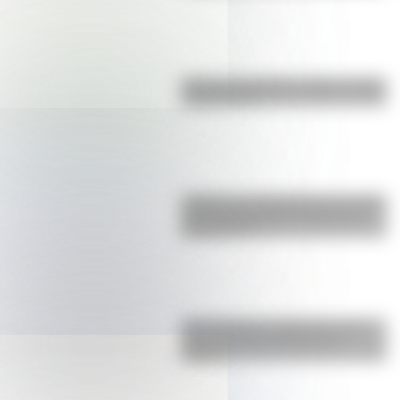
Bandera de Bolivia: historia, origen
y significado
¿Sabías que Argentina tuvo la torre
de comunicaciones más alta de
Sudamérica?
San Cayetano: ¿quién fue y por
qué es el santo del pan y el
trabajo?