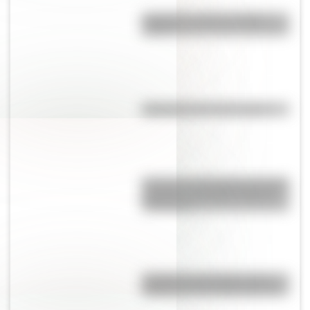
Guaraníes: ¿cómo y dónde
vivían?
Efemérides del 10 de agosto
Secretos y curiosidades del palo
borracho: el extraño árbol de
Sudamérica
Eucariota y procariota: ¿qué
distingue a una célula de otra?