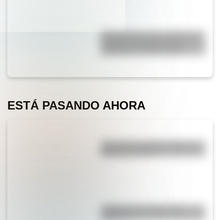
El Combate de San Lorenzo, el
bautismo de fuego de los
Granaderos de San Martín
ESTÁ PASANDO AHORA
¿Por qué los piratas usaban un
parche en el ojo?
¿Sabías que el agua tiene
oxígeno?