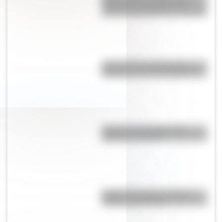
todas las curiosidades del
roedor más pequeño del mundo
¿Por qué el 17 de agosto es
feriado nacional en Argentina?
Bandera de Paraguay para
colorear e imprimir
Bandera de Chaco: historia,
origen y significado