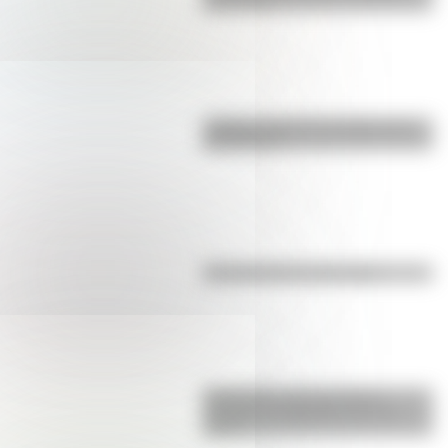
para niños
¿Sabías cómo fue la infancia de
San Martín?
Efemérides del 6 de agosto
Efemérides: tres cosas que
pasaron en Argentina un 7 de
agosto