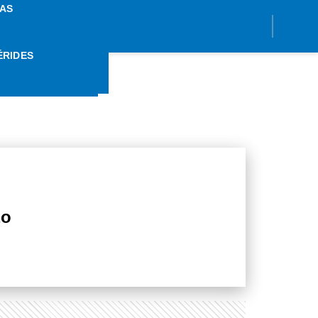
AS
ÉRIDES
MARZO
zo