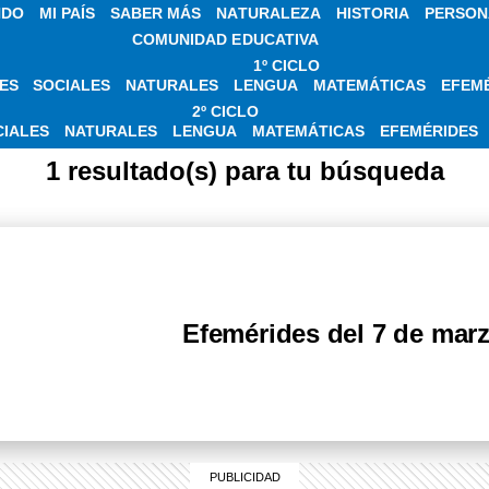
NDO
MI PAÍS
SABER MÁS
NATURALEZA
HISTORIA
PERSON
COMUNIDAD EDUCATIVA
1º CICLO
ES
SOCIALES
NATURALES
LENGUA
MATEMÁTICAS
EFEM
CIAS SOBRE 7 DE 
2º CICLO
CIALES
NATURALES
LENGUA
MATEMÁTICAS
EFEMÉRIDES
1 resultado(s) para tu búsqueda
Efemérides del 7 de mar