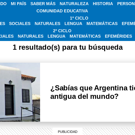
NDO
MI PAÍS
SABER MÁS
NATURALEZA
HISTORIA
PERSON
COMUNIDAD EDUCATIVA
1º CICLO
ES
SOCIALES
NATURALES
LENGUA
MATEMÁTICAS
EFEM
AS SOBRE CASA GI
2º CICLO
CIALES
NATURALES
LENGUA
MATEMÁTICAS
EFEMÉRIDES
1 resultado(s) para tu búsqueda
¿Sabías que Argentina ti
antigua del mundo?