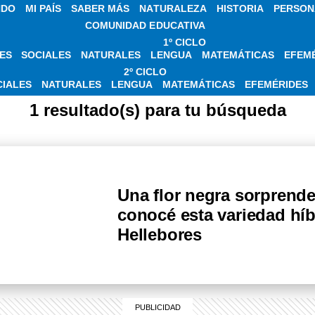
NDO
MI PAÍS
SABER MÁS
NATURALEZA
HISTORIA
PERSON
COMUNIDAD EDUCATIVA
1º CICLO
ES
SOCIALES
NATURALES
LENGUA
MATEMÁTICAS
EFEM
IAS SOBRE FLOR 
2º CICLO
CIALES
NATURALES
LENGUA
MATEMÁTICAS
EFEMÉRIDES
1 resultado(s) para tu búsqueda
Una flor negra sorprende 
conocé esta variedad híb
Hellebores