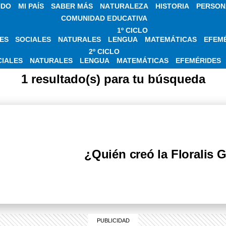
NDO
MI PAÍS
SABER MÁS
NATURALEZA
HISTORIA
PERSON
COMUNIDAD EDUCATIVA
1º CICLO
ES
SOCIALES
NATURALES
LENGUA
MATEMÁTICAS
EFEM
 SOBRE FLORALIS
2º CICLO
CIALES
NATURALES
LENGUA
MATEMÁTICAS
EFEMÉRIDES
1 resultado(s) para tu búsqueda
¿Quién creó la Floralis 