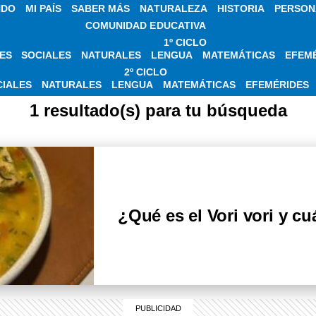
NDO
MI PAÍS
SABER MÁS
NATURALEZA
HISTORIA
PERSON
COMUNIDAD EDUCATIVA
1º CICLO
ES
SOCIALES
NATURALES
LENGUA
MATEMÁTICAS
EFEM
CIAS SOBRE VORI 
2º CICLO
CIALES
NATURALES
LENGUA
MATEMÁTICAS
EFEMÉRIDES
1 resultado(s) para tu búsqueda
¿Qué es el Vori vori y cu