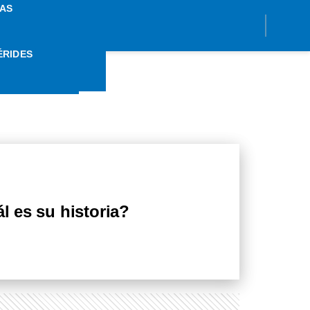
AS
ÉRIDES
VORI
ál es su historia?