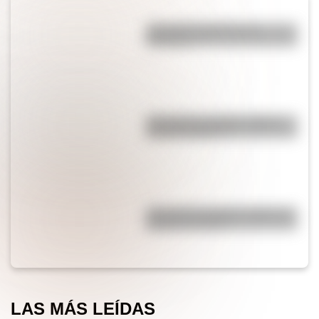
¿Por qué el jabón forma
burbujas?
¿Por qué los espejos reflejan
nuestra imagen?
¿Por qué los piratas usaban un
parche en el ojo?
LAS MÁS LEÍDAS