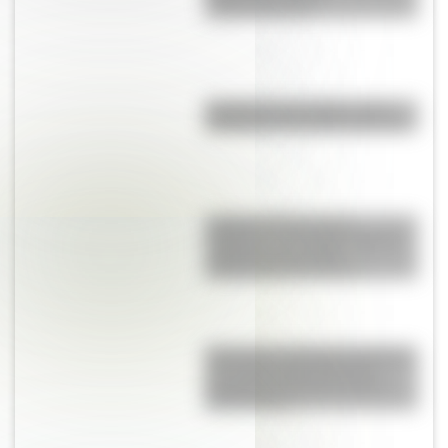
independentista
Eucariota y procariota: ¿qué
distingue a una célula de otra?
Culebra de liga de San
Francisco: el colorido reptil de
California que podría
desaparecer del mundo
Blanquita, la pequeña mariposa
que sobrevuela la Reserva
Ecológica Costanera Sur de
Buenos Aires