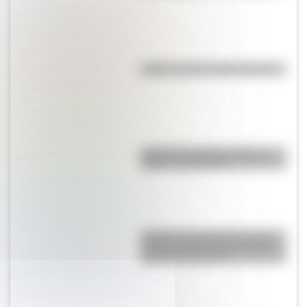
Kollas: ¿cómo y dónde vivían?
Bandera de Bolivia: historia,
origen y significado
¿Sabías que Argentina tuvo la
torre de comunicaciones más
alta de Sudamérica?