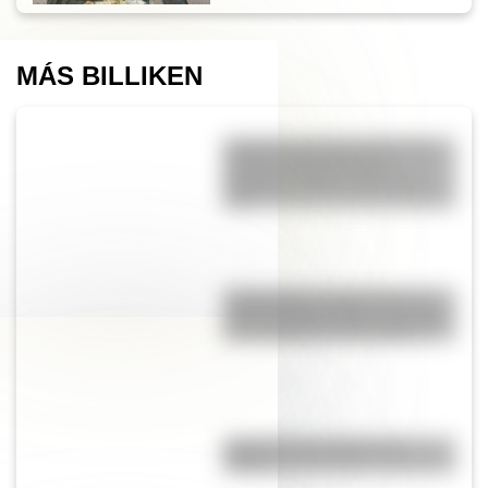
MÁS BILLIKEN
9 de julio para docentes: tres
láminas ilustradas para
descargar gratis y usar en el
aula
17 de agosto: cómo hacer un
retrato de San Martín en collage
con cartulinas y marcadores
¿Qué son las capas de la
Tierra?