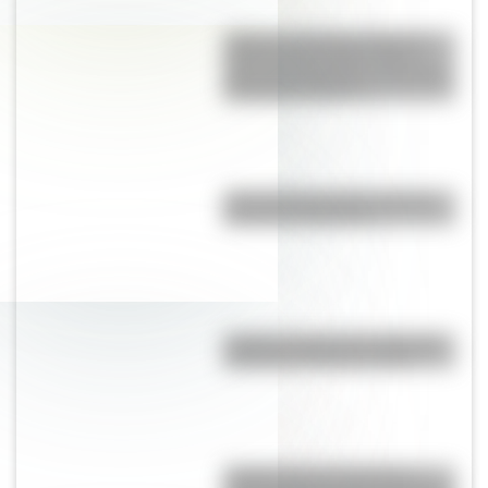
Torino vs. Rambler American:
¿qué vínculo existe entre el
gran auto argentino y el modelo
de Estados Unidos?
¿Por qué la Ruta 40 es la más
famosa de Argentina?
¿Cuál es la línea de subte más
profunda de Buenos Aires?
¿Sabías que las tiendas de