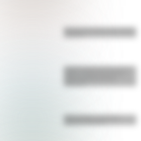
Bandera de Ecuador para colorear
e imprimir
La gran hazaña del Cruce de los
Andes: el primer paso de San
Martín para liberar medio
continente
Duda resuelta: ¿es el Truco
realmente argentino?