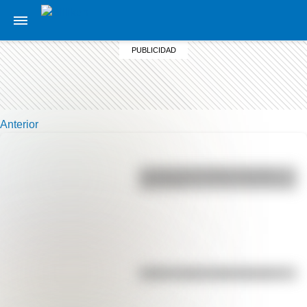
Anterior
La vida de San Martín contada
para niños
Kollas: ¿cómo y dónde vivían?