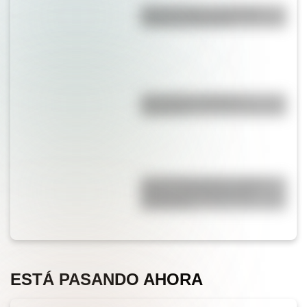
Duda resuelta: ¿es el Truco
realmente argentino?
¿Es el Truco realmente
argentino?
José de San Martín: conocé
dónde nació el prócer de
Sudamérica
ESTÁ PASANDO AHORA