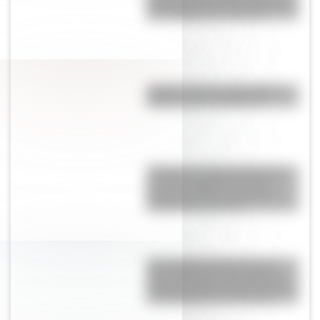
campaña del desierto del Sahara
son erigidas por mujeres?
¿Sabés cuál es la diferencia
entre un río y un arroyo?
“Pangea”, el supercontinente
que hace millones de años
mantuvo unidos a todos los
continentes actuales
Las escuelas lasalianas del
siglo XVII fueron las primeras
pensadas para los niños pobres
y los hijos de los artesanos