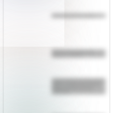
Efemérides del 7 de agosto
Bandera de Ecuador para
colorear e imprimir
La gran hazaña del Cruce de los
Andes: el primer paso de San
Martín para liberar medio
continente