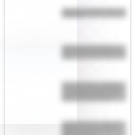
"Mejunje": ¿cuál es el origen de
la palabra?
¿Cuál es la única bandera en
todo el mundo que tiene el color
rosa?
"Seis Triple Ocho": el batallón
de mujeres afroamericanas que
salvó a Estados Unidos en la
Segunda Guerra Mundial
San Martín se hace cargo del
Ejército del Norte y planea el
futuro de la lucha