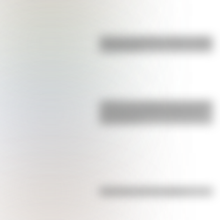
Bandera de Bolivia: historia, origen
y significado
¿Sabías que Argentina tuvo la torre
de comunicaciones más alta de
Sudamérica?
Efemérides del 7 de agosto