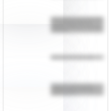
Crianza 2.0: por qué las vacunas
son importantes desde la
infancia y cuáles son sus mitos
y verdades
Efemérides del 8 de agosto
Paraguas: ¿cómo pasó de
proteger del Sol a utilizarse
contra la lluvia?