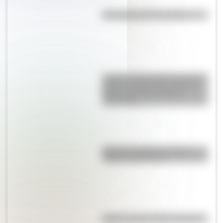
Efemérides del 7 de agosto
La gran hazaña del Cruce de los
Andes: el primer paso de San
Martín para liberar medio
continente
Bandera de Bolivia: historia,
origen y significado
Kollas: ¿cómo y dónde vivían?