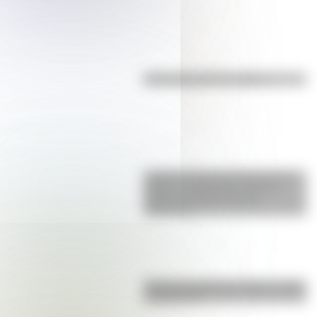
Efemérides del 7 de agosto
La gran hazaña del Cruce de los
Andes: el primer paso de San
Martín para liberar medio
continente
Bandera de Bolivia: historia, origen
y significado