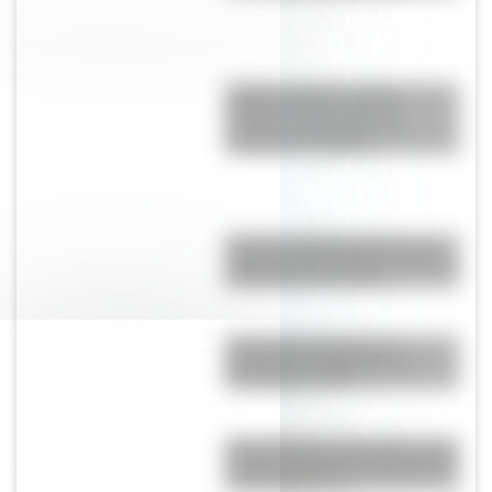
Cuerpo humano: toda la
información del sistema
nervioso autónomo y un
material descargable
Conocé a Mariano Moreno, el
secretario de la Primera Junta en
la Revolución de Mayo
Cómo fue el viaje de los
diputados al Congreso de
Tucumán en 1816
Efemérides del 7 de agosto: tres
cosas que pasaron en Argentina
un día como hoy