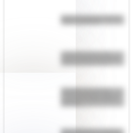
Bandera de Argentina: historia,
origen y significado
La Manzana de las Luces:
historia y secretos del corazón
colonial de Buenos Aires
Graceland: ¿por qué esta
mansión de Estados Unidos se
convirtió en un Hito Histórico
Nacional?
Amores históricos: conocé las