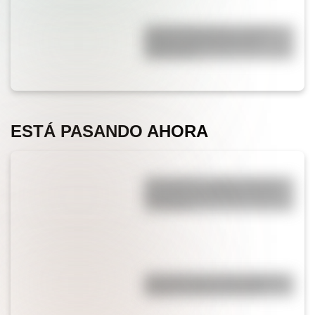
José de San Martín: conocé
dónde nació el prócer de
Sudamérica
ESTÁ PASANDO AHORA
¿Por qué los cordones tienen
una punta de plástico en sus
extremos?
¿Es cierto que el chocolate es
peligroso para los perros?