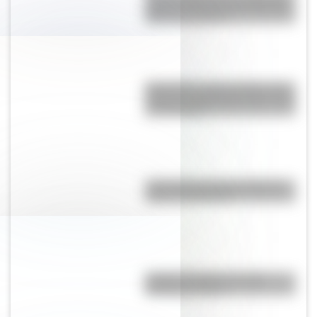
historias de amor entre Enrique
VIII y sus esposas
Moby Dick, el gran clásico de la
literatura infantil para que lo leas
con tus hijos
¿Qué países tienen soberanía
sobre la Antártida?
Partido del Siglo: ¿en qué
Mundial se jugó?