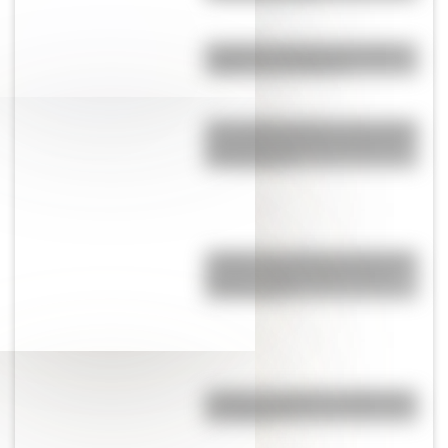
Canguro: ¿conocés el curioso
origen de su nombre?
¿Por qué Mendoza es una de las
provincias con más terremotos
de Argentina?
¿Sabías que antes las personas
dormían todas juntas en una
misma cama?
¿Cuál es el origen y significado
de "Cipayo"?