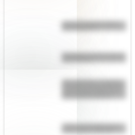
¿Por qué los espejos reflejan
nuestra imagen?
Pila eléctrica: quién la inventó y
cómo funciona
"Seis Triple Ocho": el batallón
de mujeres afroamericanas que
salvó a Estados Unidos en la
Segunda Guerra Mundial
¿Sabías que San Martín vivió
mucho tiempo en España?