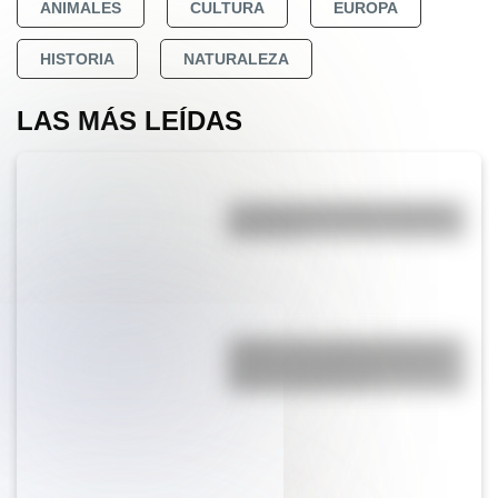
ANIMALES
CULTURA
EUROPA
HISTORIA
NATURALEZA
LAS MÁS LEÍDAS
La vida de San Martín contada
para niños
¿Sabías que Argentina tuvo la
torre de comunicaciones más
alta de Sudamérica?