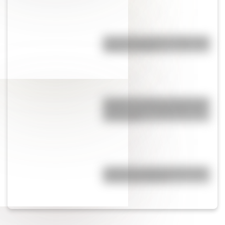
Cruce de los Andes: 5 datos que
quizás no sabías
Quokka: el animal "más feliz del
mundo" es un marsupial y vive
en Australia
¿Cómo es y dónde está la casa
natal de San Martín?