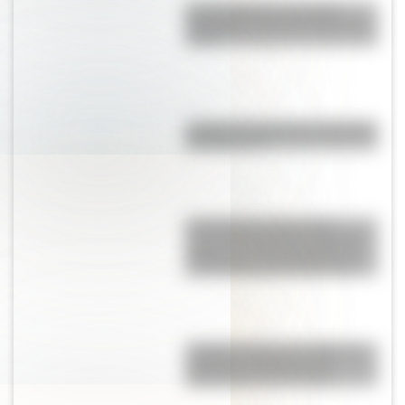
Una infografía descargable
imperdible sobre el Cruce de los
Andes
¿Cuál fue la primera universidad
de Argentina?
17 de Agosto: descargá la
secuencia didáctica imprimible
sobre José de San Martín con
actividades para Primer Ciclo
Y griega: cuál es su origen, su
verdadero nombre y sus
diferencias con la i latina