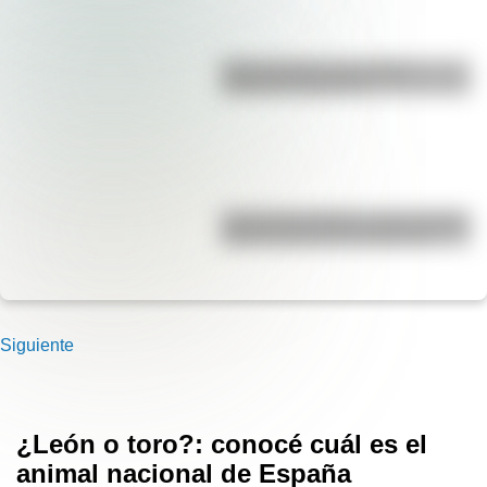
Duda resuelta: ¿es el Truco
realmente argentino?
José de San Martín: conocé dónde
nació el prócer de Sudamérica
Siguiente
¿León o toro?: conocé cuál es el
animal nacional de España