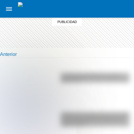
Anterior
La vida de San Martín contada
para niños
¿Sabías que Argentina tuvo la torre
de comunicaciones más alta de
Sudamérica?