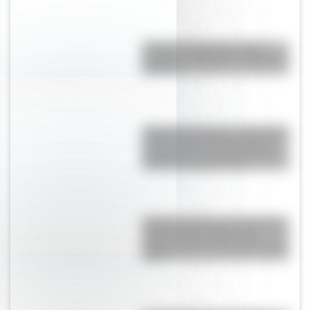
¿Cuál es la diferencia entre
Turnpike y Highway en Estados
Unidos?
Catedral de Chartres: la histórica
construcción del siglo XII que
sorprende con sus 113 metros
de altura al sur de París
Castillo de Carlos V, la fortaleza
impenetrable de Italia que
resiste al paso del tiempo desde
1539