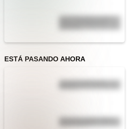
José de San Martín: conocé
dónde nació el prócer de
Sudamérica
ESTÁ PASANDO AHORA
¿Por qué el jabón forma
burbujas?
¿Por qué los espejos reflejan
nuestra imagen?