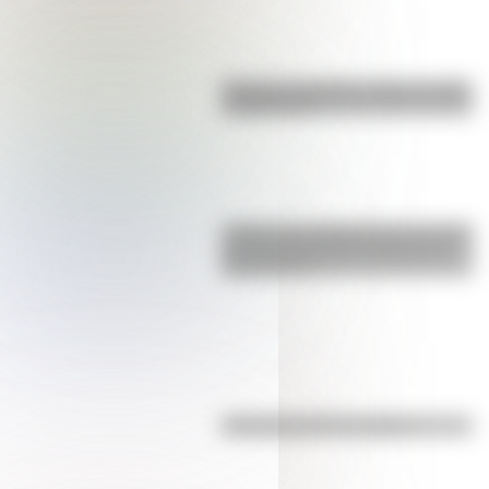
Bandera de Bolivia: historia, origen
y significado
¿Sabías que Argentina tuvo la torre
de comunicaciones más alta de
Sudamérica?
Efemérides del 7 de agosto