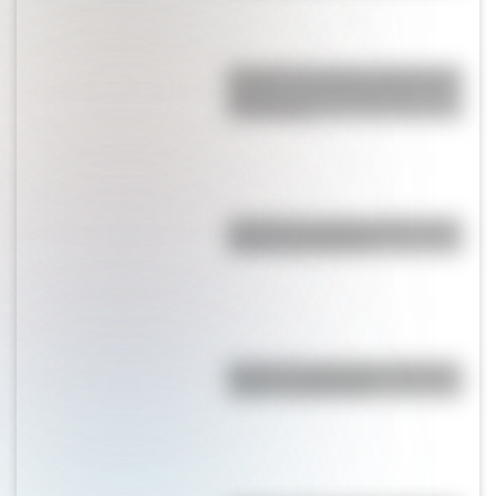
Quokka: el animal "más feliz del
mundo" es un marsupial y vive
en Australia
¿Cómo es y dónde está la casa
natal de San Martín?
Bandera de Nicaragua: historia,
origen y significado