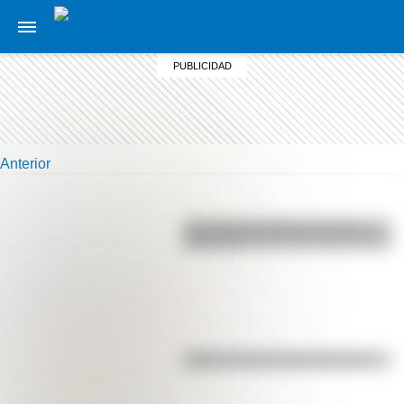
Anterior
La vida de San Martín contada
para niños
Kollas: ¿cómo y dónde vivían?