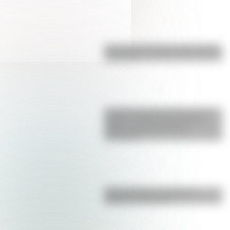
Bandera de Ecuador para colorear
e imprimir
La gran hazaña del Cruce de los
Andes: el primer paso de San
Martín para liberar medio
continente
Duda resuelta: ¿es el Truco
realmente argentino?