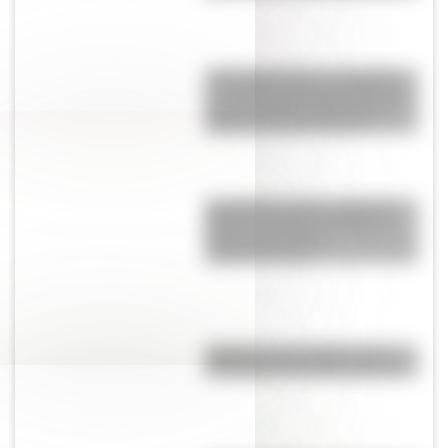
"Seis Triple Ocho": el batallón
de mujeres afroamericanas que
salvó a Estados Unidos en la
Segunda Guerra Mundial
San Martín se hace cargo del
Ejército del Norte y planea el
futuro de la lucha
independentista
Eucariota y procariota: ¿qué
distingue a una célula de otra?