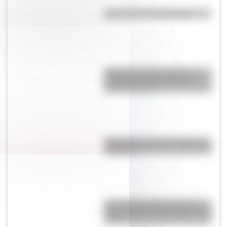
Efemérides del 8 de agosto
Paraguas: ¿cómo pasó de
proteger del Sol a utilizarse
contra la lluvia?
"Mejunje": ¿cuál es el origen de
la palabra?
¿Cuál es la única bandera en
todo el mundo que tiene el color
rosa?