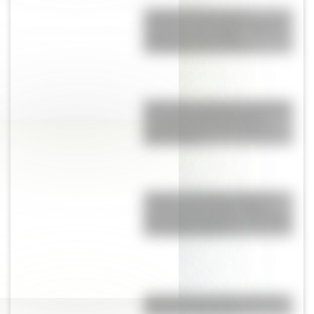
Culebra de liga de San
Francisco: el colorido reptil de
California que podría
desaparecer del mundo
Blanquita, la pequeña mariposa
que sobrevuela la Reserva
Ecológica Costanera Sur de
Buenos Aires
Torino vs. Rambler American:
¿qué vínculo existe entre el
gran auto argentino y el modelo
de Estados Unidos?
¿Por qué la Ruta 40 es la más
famosa de Argentina?