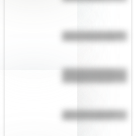
¿Cuál es la línea de subte más
profunda de Buenos Aires?
¿Sabías que las tiendas de
campaña del desierto del Sahara
son erigidas por mujeres?
¿Sabés cuál es la diferencia
entre un río y un arroyo?