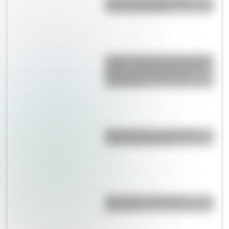
Bandera de Ecuador para
colorear e imprimir
La gran hazaña del Cruce de los
Andes: el primer paso de San
Martín para liberar medio
continente
Duda resuelta: ¿es el Truco
realmente argentino?
¿Es el Truco realmente
argentino?