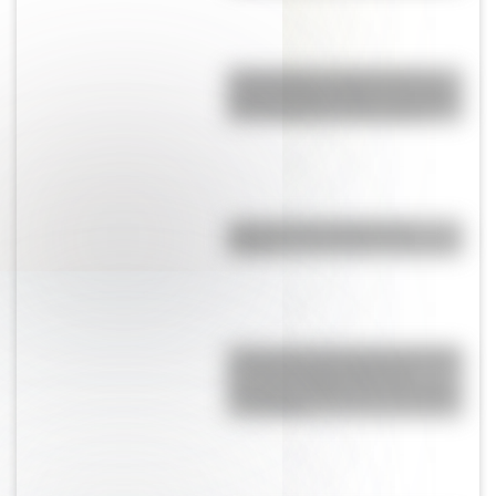
17 de agosto: cómo hacer un
retrato de San Martín en collage
con cartulinas y marcadores
¿Qué son las capas de la
Tierra?
Crianza 2.0: por qué las vacunas
son importantes desde la
infancia y cuáles son sus mitos
y verdades