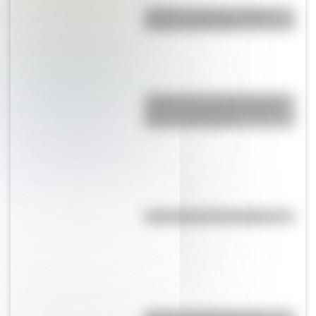
Bandera de Bolivia: historia,
origen y significado
¿Sabías que Argentina tuvo la
torre de comunicaciones más
alta de Sudamérica?
Efemérides del 7 de agosto