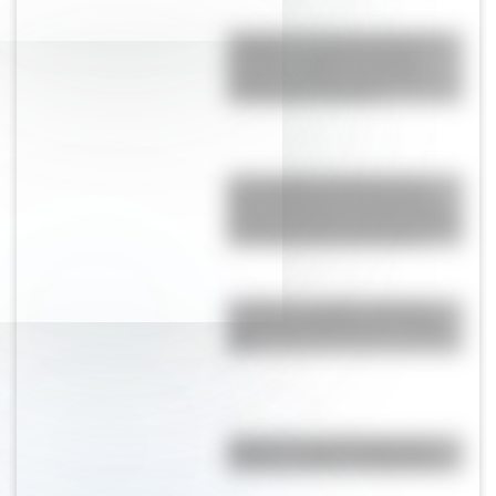
“Pangea”, el supercontinente
que hace millones de años
mantuvo unidos a todos los
continentes actuales
Las escuelas lasalianas del
siglo XVII fueron las primeras
pensadas para los niños pobres
y los hijos de los artesanos
La Plata: la ciudad "perfecta"
que fue planificada en el siglo
XIX
¿Dónde se creó el juego del
elástico y cuál es su historia?