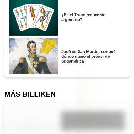
¿Es el Truco realmente
argentino?
José de San Martín: conocé
dónde nació el prócer de
Sudamérica
MÁS BILLIKEN
9 de julio para docentes: tres
láminas ilustradas para
descargar gratis y usar en el
aula