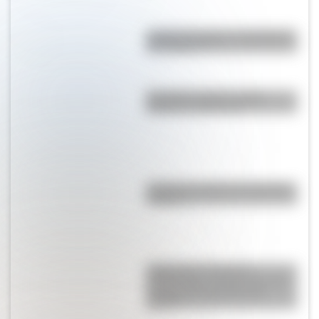
¿Cuál es el origen y significado
de "Cipayo"?
El nombre "Chile": origen,
historia y significado
¿Cuál es el origen de la palabra
“carajo”?
Judge Harry Pregerson
Interchange, uno de los curces
de rutas más grandes del
mundo