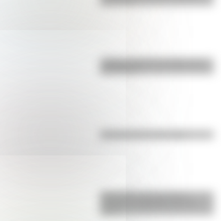
para niños
¿Sabías cómo fue la infancia de
San Martín?
Efemérides del 6 de agosto
Efemérides: tres cosas que
pasaron en Argentina un 7 de
agosto