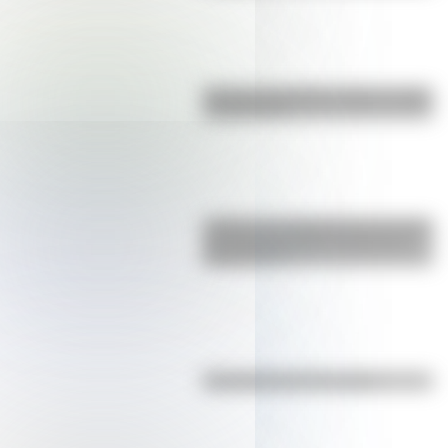
Bandera de Bolivia: historia, origen
y significado
¿Sabías que Argentina tuvo la torre
de comunicaciones más alta de
Sudamérica?
Efemérides del 7 de agosto