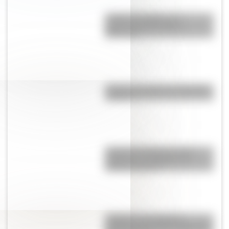
¿Cuál es el origen y el
significado del nombre
Misiones?
¿Cuál es el origen de la palabra
“carajo”?
¿Cuál es la diferencia entre
"highway" y "freeway" en
Estados Unidos?
Lunfardo: qué palabras
cotidianas nos dejó la jerga del