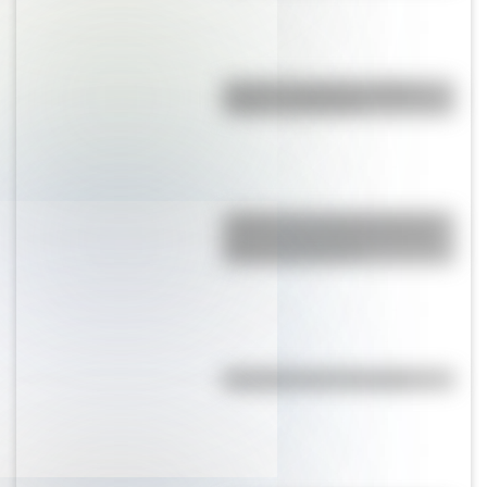
Bandera de Bolivia: historia,
origen y significado
¿Sabías que Argentina tuvo la
torre de comunicaciones más
alta de Sudamérica?
Efemérides del 7 de agosto