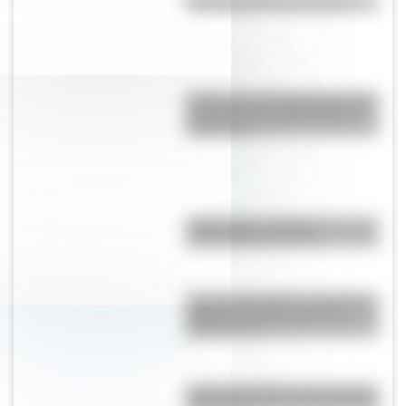
Efemérides del 10 de agosto
Secretos y curiosidades del palo
borracho: el extraño árbol de
Sudamérica
"Hacer agua": origen y
significado de la frase
Desierto del Diablo: el lugar de
Argentina más parecido al
planeta Marte
Bandera de Chaco para colorear