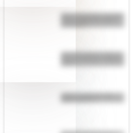
Qué es la agricultura y qué tipos
existen: explicación sencilla
con ejemplos
¿Por qué se tapan los oídos al
subir una montaña o al viajar en
avión?
¿Cuál es la diferencia entre
Estado y Nación?