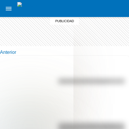
Anterior
Efemérides del 7 de agosto
La vida de San Martín contada