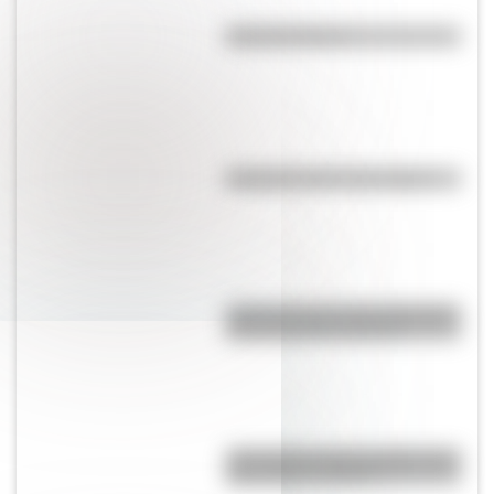
Manuela Pedraza
Efemérides del 17 de agosto
¿Qué pasa con la tierra después
de un incendio forestal?
¿Por qué los lagos pueden tener
agua dulce o salada?