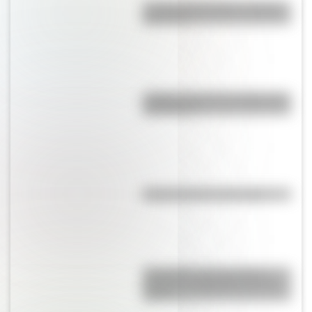
La vida de San Martín contada
para niños
¿Sabías cómo fue la infancia de
San Martín?
Efemérides del 6 de agosto
Efemérides: tres cosas que
pasaron en Argentina un 7 de
agosto