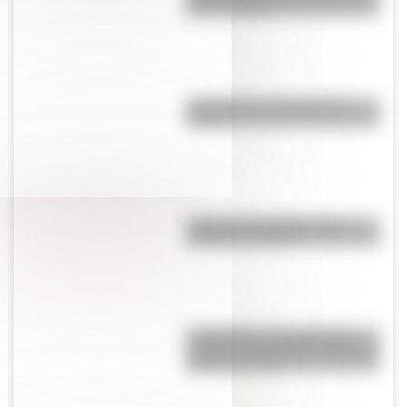
Río de la Plata
¿Qué fue el Libro gordo de
Petete?
Bandera de Paraguay para
colorear e imprimir
Los Quilmes, el pueblo que
resistió la dominación española
durante un siglo