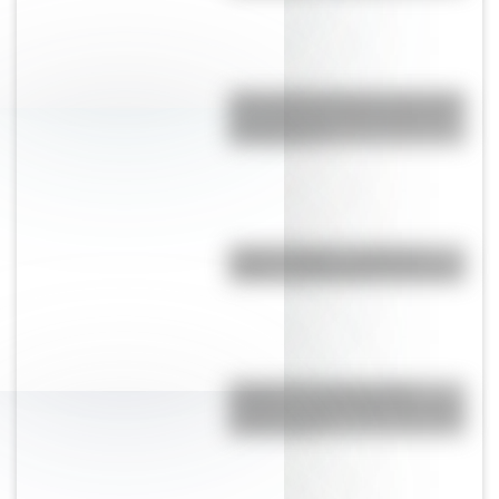
¿Por qué Mendoza es una de las
provincias con más terremotos
de Argentina?
"¡Qué tornillo!": ¿cuál es el
origen y significado de la frase?
El Delta del Paraná podría
cambiar la vista de Buenos Aires
en dos siglos