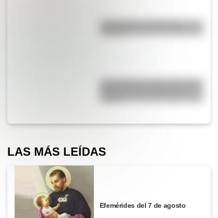
¿Sabías que el agua tiene
oxígeno?
San Cayetano: ¿quién fue y por
qué es el santo del pan y el
trabajo?
LAS MÁS LEÍDAS
Efemérides del 7 de agosto