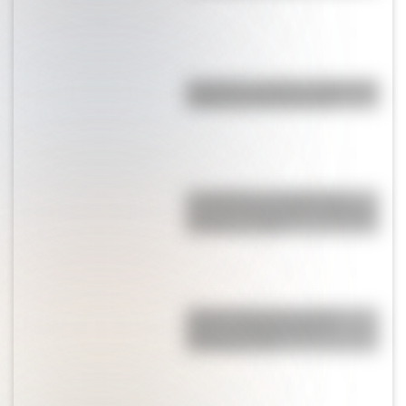
Argentina: ¿cuál es el origen del
nombre de nuestro país?
Los Quilmes, el pueblo que
resistió la dominación española
durante un siglo
Sistema digestivo: qué es,
partes y funciones para
entenderlo fácil