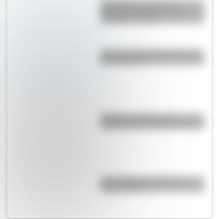
Cómo fue el viaje de los
diputados al Congreso de
Tucumán en 1816
¿Por qué a los Ignacios se los
llama "Nacho"?
¿Cuál es el origen y el
significado de la palabra tango?
Comechingones: ¿Cómo y
dónde vivían?