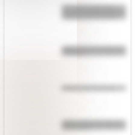
17 de agosto: actividades y
secuencias didácticas de primer
y segundo ciclo de primaria
¿Sabías cómo fue la infancia de
San Martín?
Efemérides del 4 de agosto
¿Sabías cuál fue la mascota de
cada mundial?