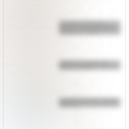
Los poderes del Estado
Argentino son tres: Ejecutivo,
Legislativo y Judicial
Bandera de Colombia para
colorear e imprimir
La vida de San Martín contada
para niños