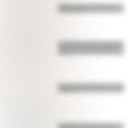
¿Sabías cuál fue la mascota de
cada mundial?
Los poderes del Estado Argentino
son tres: Ejecutivo, Legislativo y
Judicial
Bandera de Colombia para colorear
e imprimir
La vida de San Martín contada