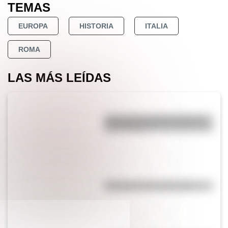
TEMAS
EUROPA
HISTORIA
ITALIA
ROMA
LAS MÁS LEÍDAS
¿Por qué los perros se ponen
panza arriba?
Efemérides del 5 de agosto