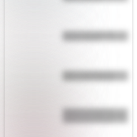
Bandera de Ecuador para
colorear e imprimir
Brujas: curiosidades de la
icónica ciudad de Bélgica
Inhibición conductual: la
habilidad que ayuda a los niños
a pensar antes de actuar