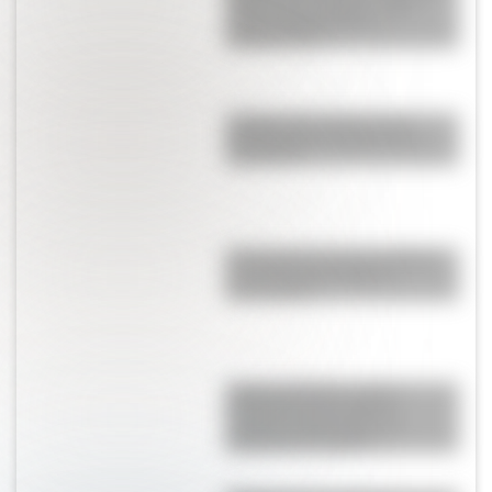
Unidos que colapsó cuatro
meses después de su
inauguración
¿Sabías que existen ocho
modalidades educativas en
Argentina?
El General José de San Martín
en una hermosa lámina
descargable
Cuerpo humano: toda la
información del sistema
nervioso autónomo y un
material descargable