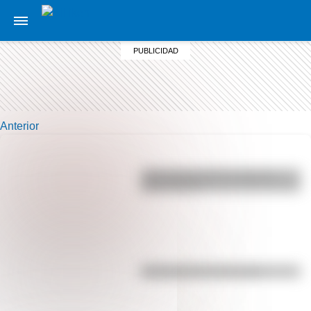
Anterior
¿Por qué los perros se ponen
panza arriba?
Efemérides del 5 de agosto