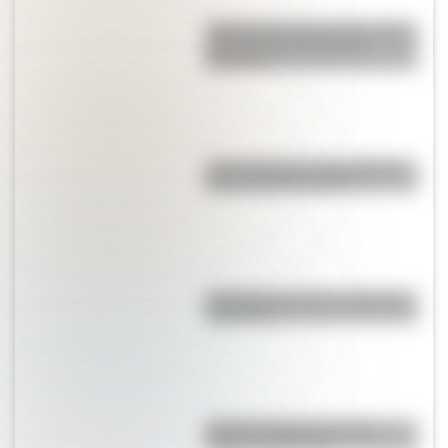
¿Sabías que Buenos Aires tiene
una columna del Imperio
Romano?
Las 12 máximas de San Martín
para su hija Merceditas
"En Pampa y la vía": la historia
de la frase
Bandera Wiphala: historia,
origen y significado