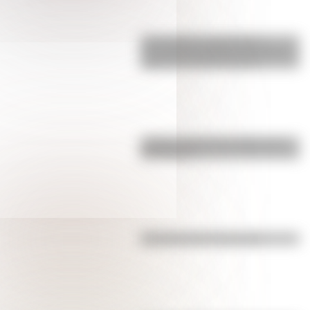
17 de agosto: actividades y
secuencias didácticas de primer y
segundo ciclo de primaria
¿Sabías cómo fue la infancia de
San Martín?
Efemérides del 4 de agosto