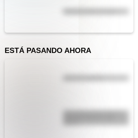
Efemérides del 5 de agosto
ESTÁ PASANDO AHORA
¿El té tiene cafeína?
¿Qué diferencia hay entre un
automóvil eléctrico y uno
híbrido?