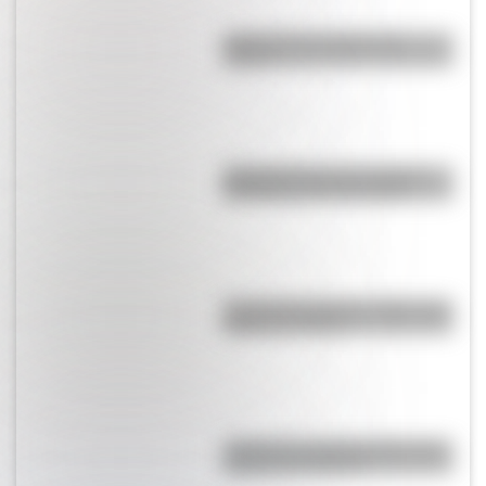
¿Qué son las capas de la
Tierra?
Día Mundial de la Fotografía:
por qué es el 19 de agosto
José de San Martín: 5 datos que
quizás no sabías
¿Cómo es y dónde está la casa
natal de San Martín?