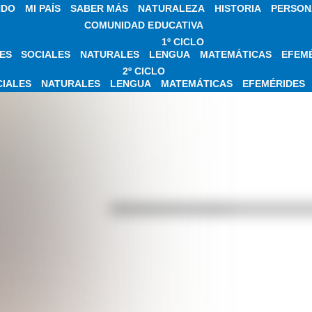
NDO
MI PAÍS
SABER MÁS
NATURALEZA
HISTORIA
PERSON
COMUNIDAD EDUCATIVA
1º CICLO
ES
SOCIALES
NATURALES
LENGUA
MATEMÁTICAS
EFEM
2º CICLO
CIALES
NATURALES
LENGUA
MATEMÁTICAS
EFEMÉRIDES
Efemérides del 7 de agosto