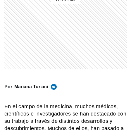
enseña a darles una segunda vida
COMUNIDAD EDUCATIVA
Crianza 2.0: qué son las vacunas y
por qué son importantes desde la
primera infancia
MI PAIS
¿Sabías que Manuel Belgrano era
descendiente de italianos?
SABER MAS
Por
Mariana Turiaci
Una banana pegada en la pared: la
obra de arte que se vendió por 6
millones de dólares
En el campo de la medicina, muchos médicos,
científicos e investigadores se han destacado con
MI PAIS
¡Soberanía en un clic! El argentino
su trabajo a través de distintos desarrollos y
que creó una app para sentir las
descubrimientos. Muchos de ellos, han pasado a