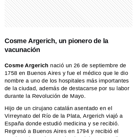
MI PAIS
Conocé el nombre completo de
Manuel Belgrano
Cosme Argerich, un pionero de la
vacunación
MI PAIS
Conocé el nombre completo de
Manuel Belgrano
Cosme Argerich
nació un 26 de septiembre de
1758 en Buenos Aires y fue el médico que le dio
nombre a uno de los hospitales más importantes
MI PAIS
de la ciudad, además de destacarse por su labor
¿Cuándo es el Día de los Abuelos en
Argentina?
durante la Revolución de Mayo.
Hijo de un cirujano catalán asentado en el
Virreynato del Río de la Plata, Argerich viajó a
EL MUNDO
Barbican Estate: el complejo de
España donde estudió medicina y se recibió.
Londres que parece una ciudad
Regresó a Buenos Aires en 1794 y recibió el
dentro de la ciudad