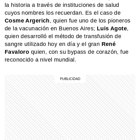
Malvinas más cerca
la historia a través de instituciones de salud
cuyos nombres los recuerdan. Es el caso de
MI PAIS
Cosme Argerich
, quien fue uno de los pioneros
Paso de San Francisco: el impactante
de la vacunación en Buenos Aires;
Luis Agote
,
cruce argentino que está a más de
4.700 metros
quien desarrolló el método de transfusión de
sangre utilizado hoy en día y el gran
René
Favaloro
quien, con su bypass de corazón, fue
SABER MAS
Mar, golfo, bahía y estrecho: ¿cómo se
reconocido a nivel mundial.
diferencian?
MI PAIS
¿Cuándo y dónde nació José de San
Martín?
COMUNIDAD EDUCATIVA
Crianza 2.0: qué son las vacunas y
por qué son importantes desde la
primera infancia