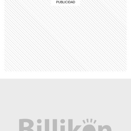
EL MUNDO
Martín pescador oriental: el pájaro
diminuto que sorprende con sus
colores
COMUNIDAD EDUCATIVA
¿Cómo se hace una infografía clara y
atractiva?
MI PAIS
Revolución de Mayo: ¿Quiénes
fueron los integrantes de la Primera
Junta?
MI PAIS
24 de junio: ¿Por qué es uno de los
días más "argentinos" que existe?