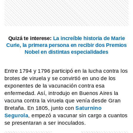
PERSONAS
Luis Monti: el futbolista que vistió la
camiseta de Argentina e Italia y pasó
a la historia como el único jugador en
disputar dos finales de Copa del
Quizá te interese:
La increíble historia de Marie
Mundo
SABER MAS
Curie, la primera persona en recibir dos Premios
Beneficios de la leche: un alimento
Nobel en distintas especialidades
que va más allá de la infancia
Entre 1794 y 1796 participó en la lucha contra los
EL MUNDO
brotes de viruela y se convirtió en uno de los
¡Velocidad y estilo! La increíble
exponentes de la vacunación contra esa
historia de la locomotora PRR GG1.
enfermedad. Así, introdujo en Buenos Aires la
vacuna contra la viruela que venía desde Gran
Bretaña. En 1805, junto con
Saturnino
MI PAIS
Luis Agote: el médico argentino que
Segurola
, empezó a vacunar sin cargo a cuantos
cambió la historia de la transfusión
se presentaran a ser inoculados.
sanguínea