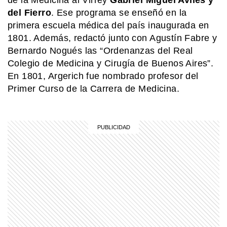
de la Medicina al Virrey
Gabriel Miguel Avilés y
del Fierro
. Ese programa se enseñó en la
MI PAIS
primera escuela médica del país inaugurada en
¿Sabías que Manuel Belgrano era
1801. Además, redactó junto con Agustín Fabre y
descendiente de italianos?
Bernardo Nogués las “Ordenanzas del Real
Colegio de Medicina y Cirugía de Buenos Aires”.
En 1801, Argerich fue nombrado profesor del
EL MUNDO
Todos bajo un mismo techo: así es
Primer Curso de la Carrera de Medicina.
Begich Towers, el edificio que lo tiene
todo
SABER MAS
¿Qué significa cuando los perros se
ponen panza arriba?
MI PAIS
¿Sabías que Yrigoyen y Alem eran
familia? Esta es su historia