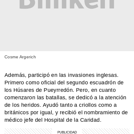
SABER MAS
Día Mundial de la Ciencia y la
Tecnología: por qué se celebra el 10
de abril en homenaje a Bernardo
Houssay
EL MUNDO
Barbican Estate: el complejo de
Londres que parece una ciudad
Cosme Argerich
dentro de la ciudad
Además, participó en las invasiones inglesas.
HISTORIA
Querido Mariano Moreno: estas son
Primero como oficial del segundo escuadrón de
las cartas de amor que Guadalupe
los Húsares de Pueyrredón. Pero, en cuanto
Cuenca, su esposa, le escribió luego
comenzaron las batallas, se dedicó a la atención
de su partida
de los heridos. Ayudó tanto a criollos como a
SABER MAS
británicos por igual, y recibió el nombramiento de
Mar, golfo, bahía y estrecho: ¿cómo se
diferencian?
médico jefe del Hospital de la Caridad.