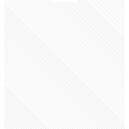
MI PAIS
Quién fue Bernardo Houssay, una
figura clave de la ciencia argentina
MI PAIS
Existe un pueblo argentino en Salta
que solo se puede visitar por vía
terrestre si pasás por Bolivia
MI PAIS
24 de junio: la increíble coincidencia
entre Fangio y Sabato
NATURALEZA
El secreto del albatros para volar
miles de kilómetros casi sin aletear