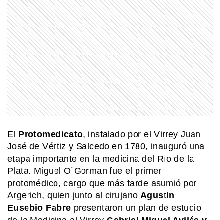
SABER MAS
¿Qué significa cuando los perros se
ponen panza arriba?
MI PAIS
¿Sabías que Manuel Belgrano y Juan
José Castelli eran primos segundos?
COMUNIDAD EDUCATIVA
El
Protomedicato
, instalado por el Virrey Juan
Crianza 2.0: la literatura infantil y
José de Vértiz y Salcedo en 1780, inauguró una
cómo fomentarla en las casas y
etapa importante en la medicina del Río de la
escuelas
Plata. Miguel O´Gorman fue el primer
protomédico, cargo que más tarde asumió por
COMUNIDAD EDUCATIVA
Crianza 2.0: la literatura infantil y
Argerich, quien junto al cirujano
Agustín
cómo fomentarla en las casas y
Eusebio Fabre
presentaron un plan de estudio
escuelas