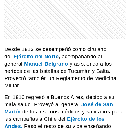
EL MUNDO
Así es el salar de Coipasa, uno de los
grandes paisajes de Bolivia
MI PAIS
24 de junio: la increíble coincidencia
entre Fangio y Sabato
Desde 1813 se desempeñó como cirujano
del
Ejército del Norte
,
acompañando al
general
Manuel Belgrano
y asistiendo a los
heridos de las batallas de Tucumán y Salta.
SABER MAS
¿Por qué los perros dan vueltas antes
Proyectó también un Reglamento de Medicina
de dormir?
Militar.
En 1816 regresó a Buenos Aires, debido a su
mala salud. Proveyó al general
José de San
Martín
de los insumos médicos y sanitarios para
las campañas a Chile del
Ejército de los
Andes
.
Pasó el resto de su vida enseñando