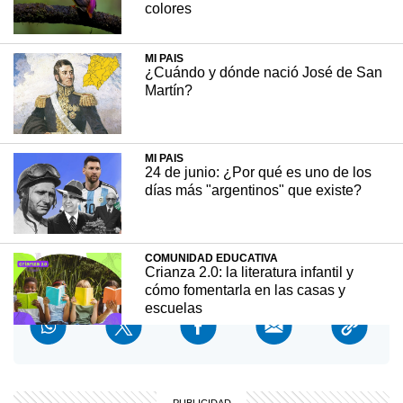
colores
Cosme Argerich, Luis Agote y René Favaloro
MI PAIS
¿Cuándo y dónde nació José de San
han contribuido al avance de la medicina con
Martín?
distintos desarrollos y descubrimientos
importantes. Entre ellos se encuentran, la
importancia de las vacunas, el método de
transfusión de sangre y el bypass de corazón.
MI PAIS
24 de junio: ¿Por qué es uno de los
días más "argentinos" que existe?
+ INTERESANTE
15 junio, 2023
COMUNIDAD EDUCATIVA
Crianza 2.0: la literatura infantil y
cómo fomentarla en las casas y
escuelas
INTERESANTE
¿Qué pasa con los envases después
de usarlos? La experiencia que