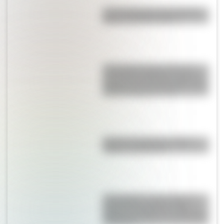
Las 12 máximas de San Martín
para su hija Merceditas
17 de agosto para docentes:
secuencias didácticas sobre el
general José de San Martín para
primer y segundo ciclo
Bandera de Bolivia: historia,
origen y significado
17 de agosto: cómo hacer el
Cruce de los Andes de San
Martín en collage con materiales
reciclables