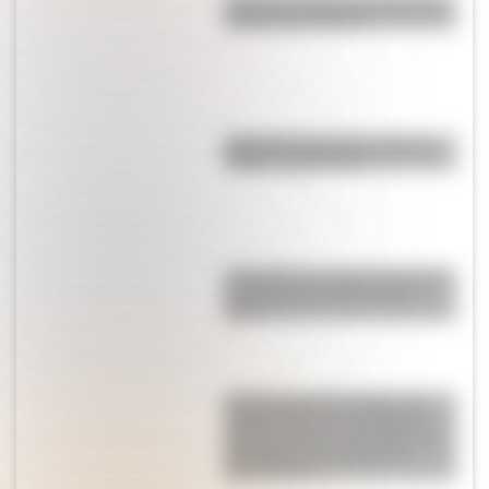
¿Cómo es y dónde está la casa
natal de San Martín?
Bandera de Panamá: historia,
origen y significado
¿A cuánto se vendió la obra de
arte argentina más cara del
país?
Quinta Lezica: el imponente
caserón que fue el hogar del
hombre más rico de Argentina y
dio origen a un parque de
Buenos Aires