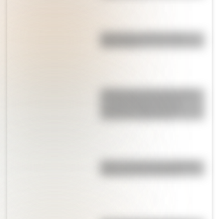
Olongastas: quiénes eran y
cómo vivían
¿Sabías que en Europa existe
un supermercado que se
construyó sobre un pozo
vikingo de 1.000 años?
Bribri: conocé a la comunidad
matrilineal de Costa Rica