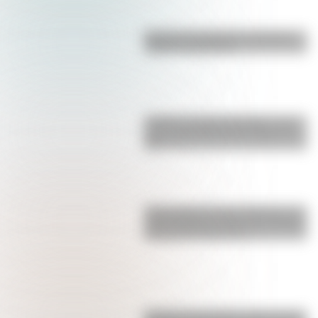
Bandera de Santa Cruz: historia,
origen y significado
Castillo de Rafael Obligado, una
joya arquitectónica que sigue de
pie
Parque Nacional San Guillermo: el
gran refugio de vicuñas y paisajes
extremos de San Juan
Conocé a las mujeres detrás de la