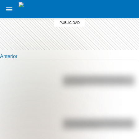
Anterior
La vida de San Martín contada
para niños
Las 12 máximas de San Martín para
su hija Merceditas