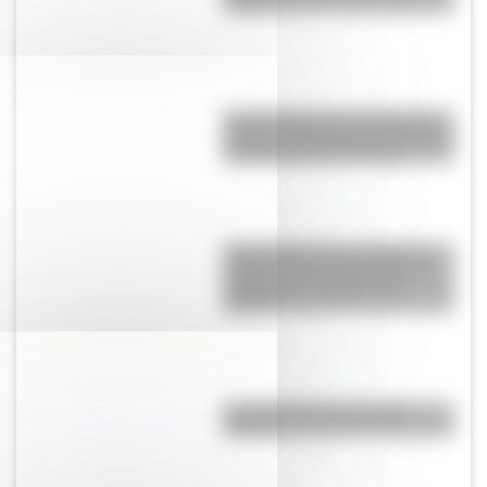
sufijos?
Parque Nacional Lihué Calel, el
paisaje pampeano que conserva
muestras de arte rupestre
Ojos de Mar, las tres lagunas
celestes que se encuentran en
medio de un salar blanco
salteño
Las salas de cine, ¿tienen
futuro?