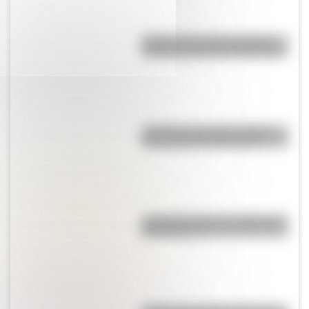
Hongos de Tocota, la extraña
formación rocosa de San Juan
¿Cuáles son las 10 ciudades
más pobladas de Europa?
¿Cuál es el origen y significado
de "Cipayo"?