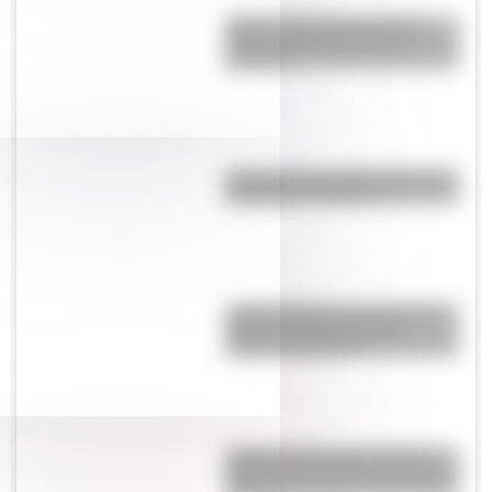
¿Qué es un ciclón tropical y
cómo se diferencia de un
huracán?
¿Por qué es tan difícil volar a la
Antártida en invierno?
¿Cómo influye el consumo de
café en el cerebro de las
personas mayores?
Argentina: el cuarto país del
mundo con mayor consumo de
internet