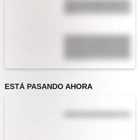
Conocé a las mujeres detrás de
la Bandera del Ejército de los
Andes
Kavanagh: la fascinante historia
del edificio de hormigón armado
pionero en el mundo que fue el
más alto de Sudamérica durante
una década
ESTÁ PASANDO AHORA
¿Qué es la evaporación?