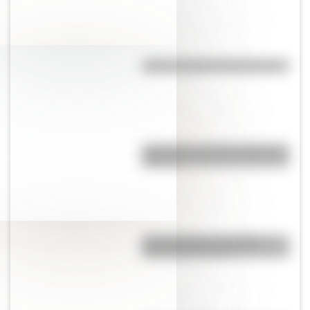
¿Quién inventó el microscopio?
¿Qué son y cómo funcionan las
cloacas?
¿Qué significa ser Católico
Apostólico Romano?