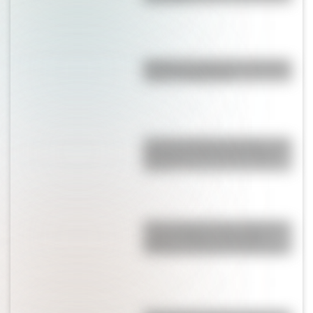
Bandera de Santa Cruz: historia,
origen y significado
Castillo de Rafael Obligado, una
joya arquitectónica que sigue
de pie
Parque Nacional San Guillermo:
el gran refugio de vicuñas y
paisajes extremos de San Juan