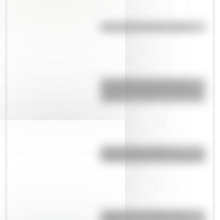
Efemérides del 10 de agosto
Efemérides: tres cosas que
pasaron en Argentina un 11 de
agosto
El primer tren solar de
Latinoamérica está en Argentina
¿Qué son los prefijos y los