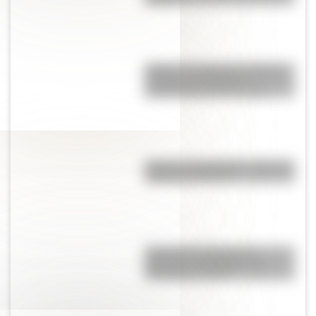
Maipú: la batalla de San Martín
en Chile que definió la
Independencia de ese país
Imanes y magnetismo: ¿qué son
y para qué sirven?
Cómo fue el viaje de los
diputados al Congreso de
Tucumán en 1816