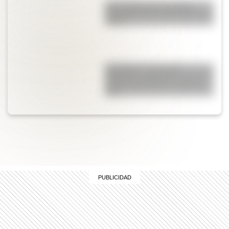
Una infografía descargable
imperdible sobre el Cruce de los
Andes
San Martín: secuencias
didácticas imprimibles del 17 de
agosto para primer y segundo
ciclo