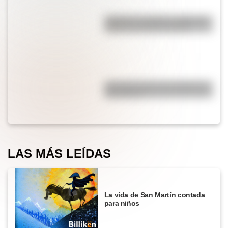
"Quizás" o "quizá": ¿cuál es la
forma correcta de decirlo?
¿Por qué cortar una cebolla nos
hace llorar?
LAS MÁS LEÍDAS
La vida de San Martín contada
para niños