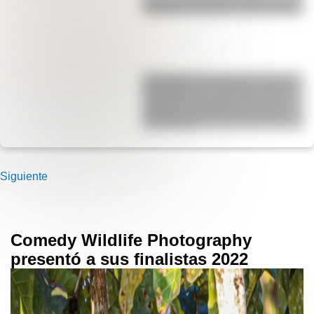
Bandera del Ejército de los Andes
Kavanagh: la fascinante historia
del edificio de hormigón armado
pionero en el mundo que fue el
más alto de Sudamérica durante
una década
Siguiente
Comedy Wildlife Photography
presentó a sus finalistas 2022