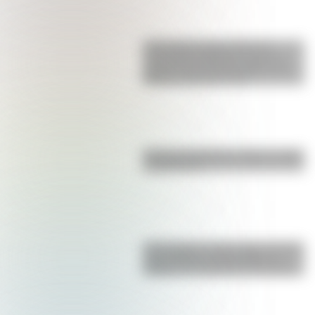
17 de agosto para docentes:
secuencias didácticas sobre el
general José de San Martín para
primer y segundo ciclo
Bandera de Bolivia: historia, origen
y significado
17 de agosto: cómo hacer el Cruce
de los Andes de San Martín en
collage con materiales reciclables