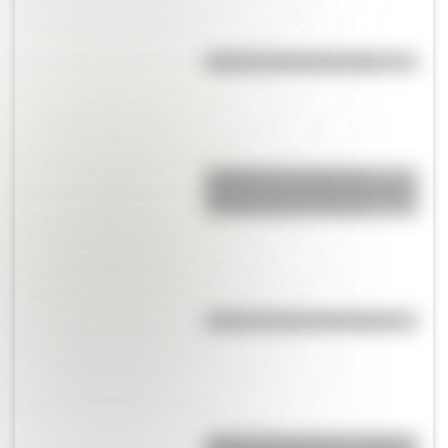
El punto, la recta y el plano
Inhibición conductual: la
habilidad que ayuda a los niños
a pensar antes de actuar
¿Qué es la línea del Ecuador?
¿Qué es el geringoso y cuál es