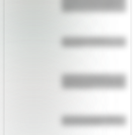
Panambí: el hermoso pueblo de
Misiones que hoy cumple 87
años
¿Es el Truco realmente
argentino?
Canción de tomar el té:
significado y el curioso término
"plato timorato"
¿Por qué el hornero es el Ave
Nacional Argentina?