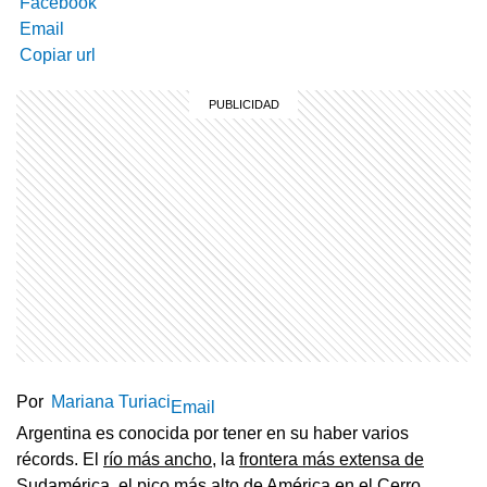
Facebook
Email
Copiar url
Por
Mariana Turiaci
Email
Argentina es conocida por tener en su haber varios
récords. El
río más ancho
, la
frontera más extensa de
Sudamérica
, el pico más alto de América en el
Cerro