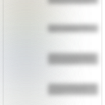
más visitadas de Argentina
Bandera de Bolivia: historia,
origen y significado
¿Sabías que Argentina tuvo la
torre de comunicaciones más
alta de Sudamérica?
¿Sabías que Buenos Aires tiene
una columna del Imperio
Romano?