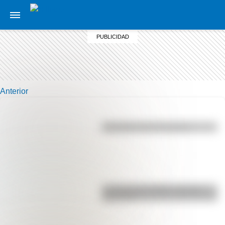
Anterior
Efemérides del 5 de agosto
La vida de San Martín contada
para niños