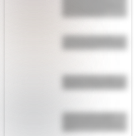
Aires: leé las cartas de
Guadalupe Cuenca a Mariano
Moreno después de la
Revolución de Mayo
La Mazorca: qué fue esta
organización vinculada a Juan
Manuel de Rosas
Guerra del Pacífico: causas,
desarrollo y consecuencias del
conflicto que cambió la región
¿Cuál fue el primer satélite
artificial puesto en órbita
alrededor de la Tierra y qué le
pasó?