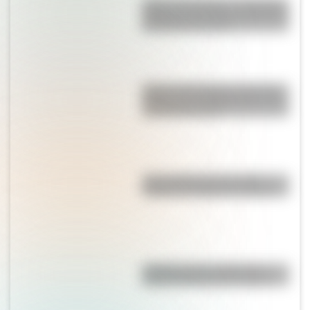
Peñón de Guatapé: la fantástica
piedra de Colombia que tiene de
65 millones de años
Palacio San Miguel, una de las
tiendas más emblemáticas de la
sociedad porteña
"No le pidas peras al olmo":
¿cuál es el origen de la frase?
¿Cuánto mide el edificio de
madera más alto del mundo?