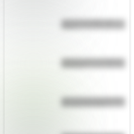
¿Qué son los prefijos y los
sufijos?
Caligrama: qué es, su historia y
sus autores
¿Qué velocidad alcanza el perro
más rápido del mundo?