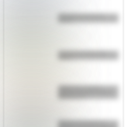
¿Por qué los ríos forman
curvas?
¿La col es lo mismo que la
coliflor?
¿Sabías que el nombre
argentino de varón más largo
tiene 52 letras?
Historia y curiosidades de