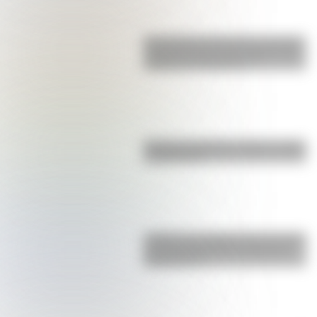
San Clemente del Tuyú: conocé la
historia de una de las playas más
visitadas de Argentina
Bandera de Bolivia: historia, origen
y significado
¿Sabías que Argentina tuvo la torre
de comunicaciones más alta de
Sudamérica?