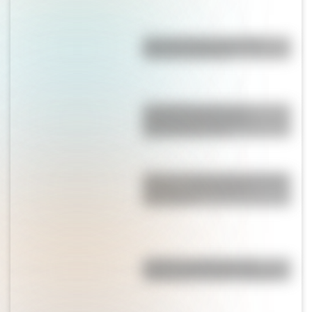
Mascota del Mundial 1978:
cómo fue Gauchito
La historia detrás de la
composición del Himno
Nacional Argentino
Existe un pueblo alemán cuyas
paredes están llenas de
diamantes
¿Cuál es la traducción al
español del nombre "Donald"?