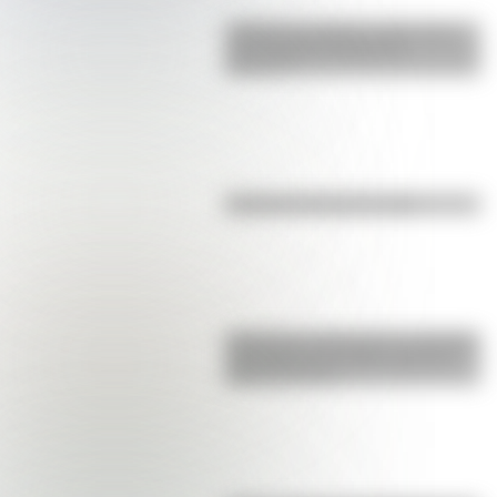
¿Sabías que Buenos Aires tiene
una columna del Imperio
Romano?
El punto, la recta y el plano
Inhibición conductual: la habilidad
que ayuda a los niños a pensar
antes de actuar