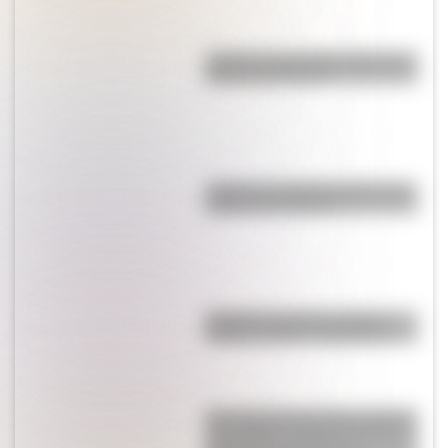
¿Cuál es la montaña más alta de
América del Norte?
¿Cómo es y dónde está la casa
natal de San Martín?
Bandera de Estados Unidos:
historia, origen y significado
Una muerte anunciada, amantes
en Londres y peleas en Buenos