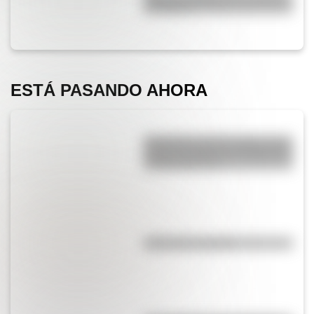
su origen?
ESTÁ PASANDO AHORA
Efemérides del 6 de agosto: tres
cosas que pasaron en Argentina
un día como hoy
¿El té tiene cafeína?