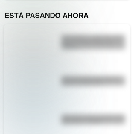
ESTÁ PASANDO AHORA
San Cayetano: ¿quién fue y por
qué es el santo del pan y el
trabajo?
¿Por qué la Ruta 40 es la más
famosa de Argentina?
¿Por qué los lagos pueden tener
agua dulce o salada?