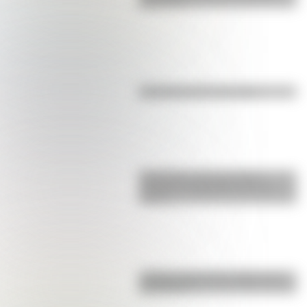
para niños
Efemérides del 6 de agosto
Efemérides: tres cosas que
pasaron en Argentina un 7 de
agosto
¿Sabías cómo fue la infancia de
San Martín?