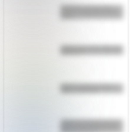
Efemérides: tres cosas que
pasaron en Argentina un 7 de
agosto
¿Sabías cómo fue la infancia de
San Martín?
Bandera de Bolivia: historia,
origen y significado
¿Sabías que Argentina tuvo la
torre de comunicaciones más
alta de Sudamérica?