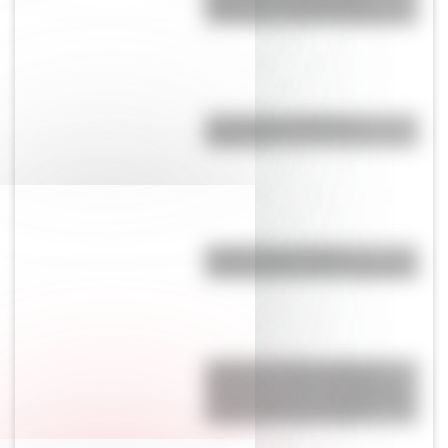
Argentina: construcción,
desarrollo y desmantelamiento
¿Es el Truco realmente
argentino?
El primer tren solar de
Latinoamérica está en Argentina
¿Cómo se vería el mapa de
Argentina si solo incluyera las
13 provincias que declararon la
independencia en 1816?