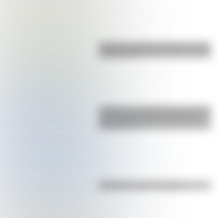
Bandera de Bolivia: historia, origen
y significado
¿Sabías que Argentina tuvo la torre
de comunicaciones más alta de
Sudamérica?
Efemérides del 7 de agosto