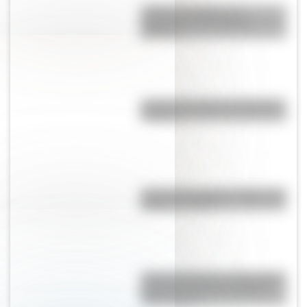
¿Cuál es el origen y el
significado de la palabra
gaucho?
¿Cuál es el origen de la palabra
“carajo”?
Cruce de los Andes: 5 datos que
quizás no sabías
¿Cómo percibía la enfermedad y
la muerte el pueblo originario
Toba o Qom?