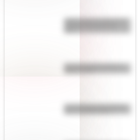
¿Sabés cuál es el origen de la
expresión “No dar pie con
bola”?
Conocé la historia detrás del
término "piola"
Las 12 máximas de San Martín
para su hija Merceditas