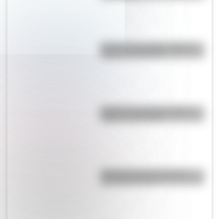
Bandera de La Rioja: historia,
origen y significado
Bandera de Canadá: historia,
origen y significado
Día Nacional del Inmigrante:
¿por qué es hoy?