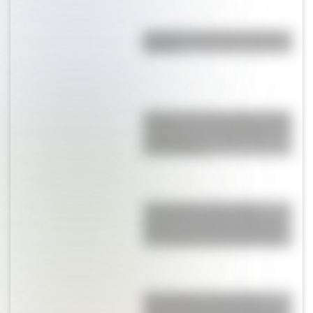
Bandera de Chile para colorear e
imprimir
Aquilea: la desconocida ciudad
de Italia que tiene 2.200 años de
antigüedad y es Patrimonio de
la Humanidad
17 de agosto: descargá la
secuencia didáctica imprimible
sobre José de San Martín para
tus alumnos de Segundo Ciclo
17 de Agosto: descargá la
secuencia didáctica imprimible