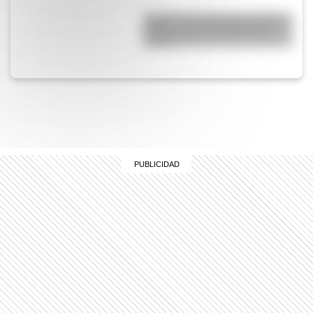
Yaganes (o Yámanas): ¿Quiénes
fueron y qué características
tenían?