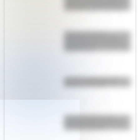
sobre José de San Martín con
actividades para Primer Ciclo
¿Qué son las figuras
geométricas? Una guía fácil
para entenderlas y conocer los
distintos tipos
¿Cual es la diferencia entre
aguaviva y medusa?
Antonio Gasalla: los tres
personajes más famosos del
humorista argentino