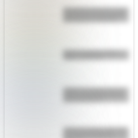
San Clemente del Tuyú: conocé
la historia de una de las playas
más visitadas de Argentina
Bandera de Bolivia: historia,
origen y significado
¿Sabías que Argentina tuvo la
torre de comunicaciones más
alta de Sudamérica?
¿Sabías que Buenos Aires tiene
una columna del Imperio