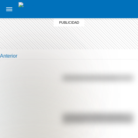
Anterior
Efemérides del 5 de agosto
La vida de San Martín contada
para niños