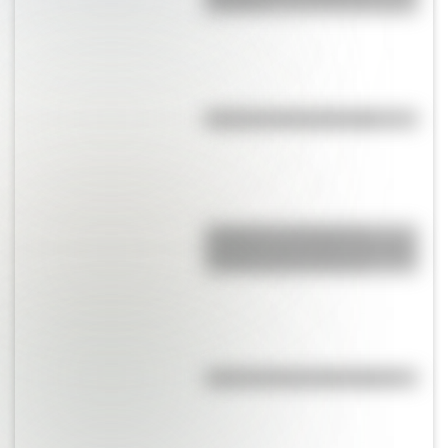
Romano?
El punto, la recta y el plano
Inhibición conductual: la
habilidad que ayuda a los niños
a pensar antes de actuar
¿Qué es la línea del Ecuador?