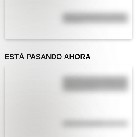
¿Qué es el geringoso y cuál es
su origen?
ESTÁ PASANDO AHORA
Efemérides del 6 de agosto: tres
cosas que pasaron en Argentina
un día como hoy
¿El té tiene cafeína?