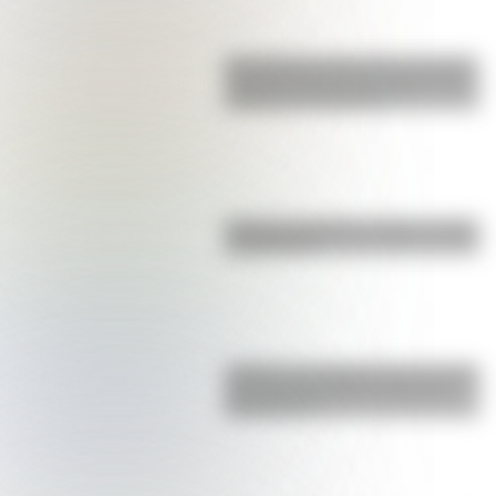
San Clemente del Tuyú: conocé la
historia de una de las playas más
visitadas de Argentina
Bandera de Bolivia: historia, origen
y significado
¿Sabías que Argentina tuvo la torre
de comunicaciones más alta de
Sudamérica?