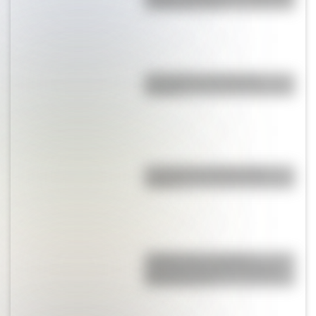
un día como hoy
¿Por qué los ríos forman
curvas?
¿La col es lo mismo que la
coliflor?
¿Sabías que el nombre
argentino de varón más largo
tiene 52 letras?