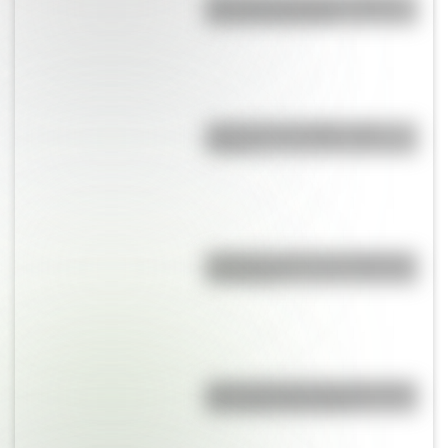
¿Por qué el hornero es el Ave
Nacional Argentina?
¿Qué son los prefijos y los
sufijos?
Caligrama: qué es, su historia y
sus autores
¿Qué velocidad alcanza el perro
más rápido del mundo?