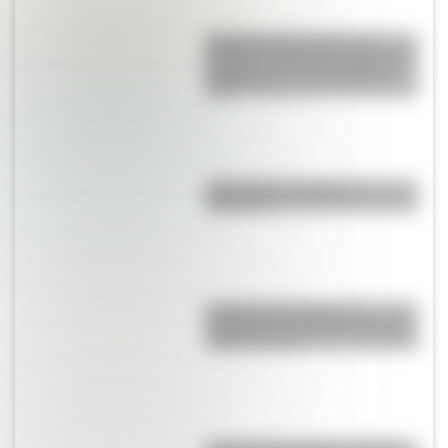
Historia y curiosidades de
Panambí: el hermoso pueblo de
Misiones que hoy cumple 87
años
¿Es el Truco realmente
argentino?
Canción de tomar el té:
significado y el curioso término
"plato timorato"