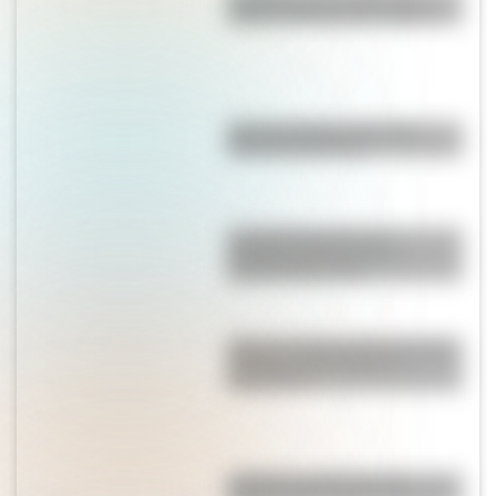
madera más alto del mundo?
Mascota del Mundial 1978:
cómo fue Gauchito
La historia detrás de la
composición del Himno
Nacional Argentino
Existe un pueblo alemán cuyas
paredes están llenas de
diamantes
¿Cuál es la traducción al