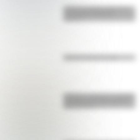
¿Sabías que Buenos Aires tiene
una columna del Imperio
Romano?
El punto, la recta y el plano
Inhibición conductual: la habilidad
que ayuda a los niños a pensar
antes de actuar