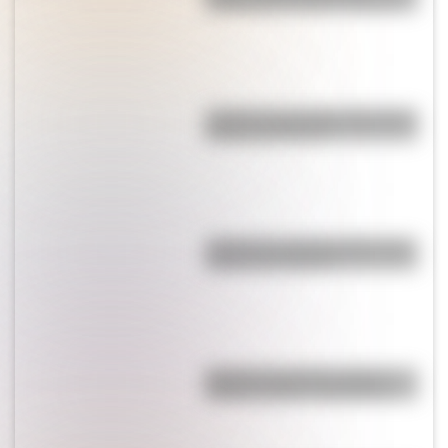
español del nombre "Donald"?
¿Cuál es la montaña más alta de
América del Norte?
¿Cómo es y dónde está la casa
natal de San Martín?
Bandera de Estados Unidos:
historia, origen y significado