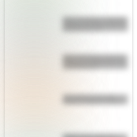
Peñón de Guatapé: la fantástica
piedra de Colombia que tiene de
65 millones de años
Palacio San Miguel, una de las
tiendas más emblemáticas de la
sociedad porteña
"No le pidas peras al olmo":
¿cuál es el origen de la frase?
¿Cuánto mide el edificio de