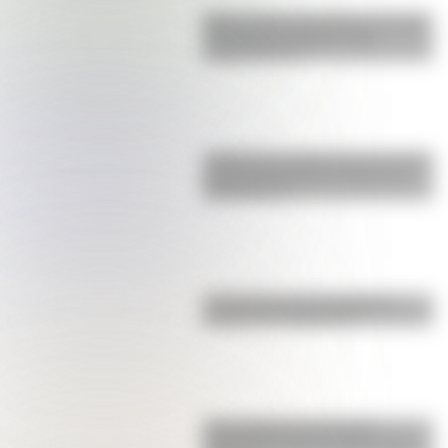
Buenos Aires al principio del siglo
XX: mirá las imágenes más
sorprendentes
¿Sabías que Argentina tuvo la torre
de comunicaciones más alta de
Sudamérica?
La historia de los inmigrantes
franceses en Argentina
Una infografía descargable
imperdible sobre el Cruce de los