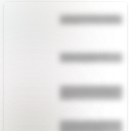
La vida de San Martín contada
para niños
Bandera de Ecuador para
colorear e imprimir
Castillo de Rafael Obligado, una
joya arquitectónica que sigue
de pie
San Martín y Simón Bolívar: así
fue el encuentro de los