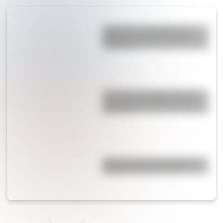
¿Qué es la Luna, cuál es su
función y qué pasaría si no
existiera?
¿Por qué los cordones tienen
una punta de plástico en sus
extremos?
¿Es cierto que el chocolate es
peligroso para los perros?