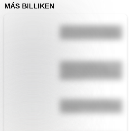
MÁS BILLIKEN
¿Sabías que durante muchos
años los maestros les pegaban
a los alumnos para castigarlos?
Josefina Passadori, la
educadora argentina que
escribió el “Manual del Alumno
Bonaerense”
El normalismo, la corriente
pedagógica surgida a partir del
magisterio