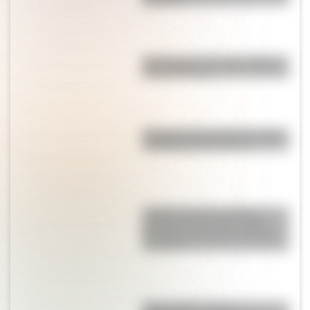
Qué muestra un mapa temático
y para qué sirve
"El que no corre, vuela": origen
y significado de la frase
¿Sabías que en la película
"Güemes, la tierra en armas"
Mercedes Sosa hizo de Juana
Azurduy?
Mapa político y físico: