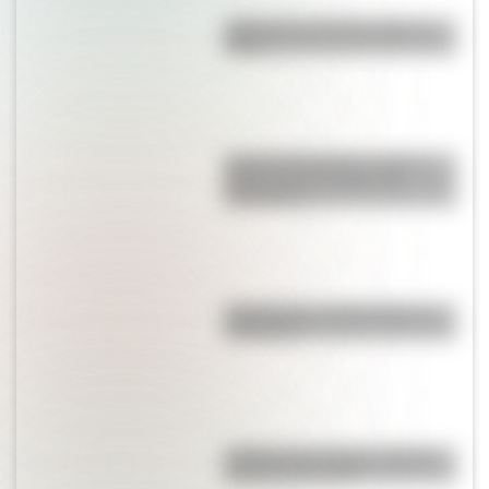
¿Qué pasó el 25 de mayo de
1810?
José de San Martín: conocé
dónde nació el prócer de
Sudamérica
Calchaquíes: características y
su historia
¿Sabías que existe un pueblo
con una sola calle?