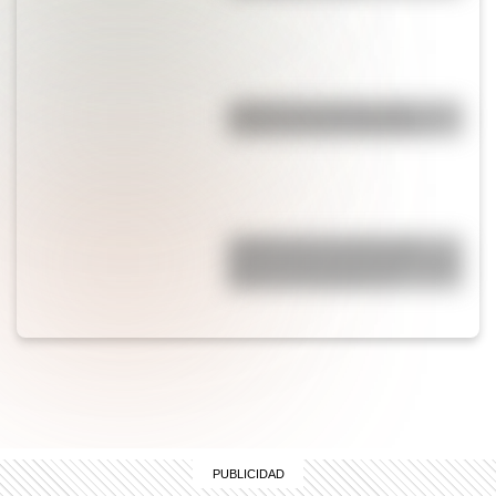
¿Sabías que Venecia está
repleta de manos gigantes?
¿Sabías que la mosca más
grande del mundo habita en tres
países de Sudamérica?