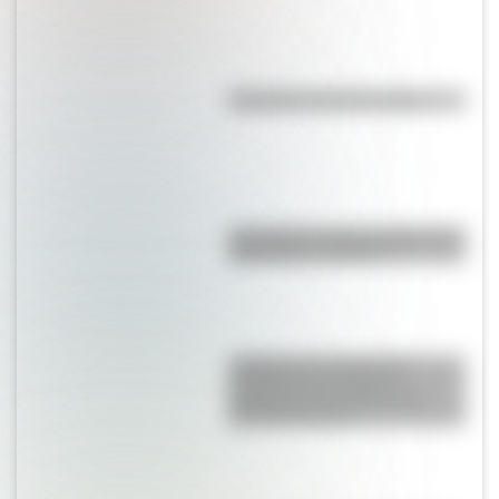
Efemérides del 8 de agosto
¿Por qué los lagos pueden tener
agua dulce o salada?
¿Sabías que la Selección
Argentina es la máxima
ganadora en la historia del
Mundial de Polo?