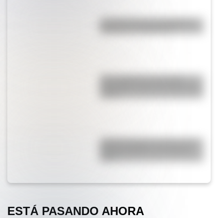
La historia de los inmigrantes
franceses en Argentina
Una infografía descargable
imperdible sobre el Cruce de los
Andes
¿Cómo era Buenos Aires en la
Década Infame?: las mejores
fotos
ESTÁ PASANDO AHORA