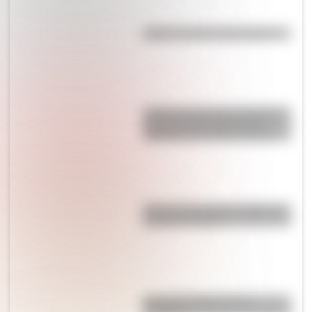
¿Qué es la línea del Ecuador?
¿Cómo funcionan los imanes?
La ciencia del magnetismo
explicada de manera sencilla
¿Por qué los piratas usaban un
parche en el ojo?
¿Por qué el jabón forma
burbujas?