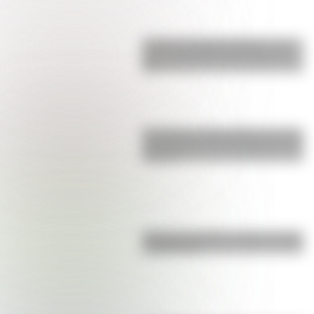
Castillo de Rafael Obligado, una
joya arquitectónica que sigue de
pie
San Martín y Simón Bolívar: así fue
el encuentro de los libertadores de
América
Bandera de Bolivia: historia, origen
y significado