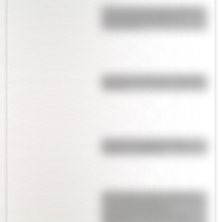
El General José de San Martín
en una hermosa lámina
descargable
Bandera de Chile para colorear e
imprimir
Bandera de Argentina para
colorear e imprimir
Actividades sobre las Mujeres
en la Independencia:
secuencias didácticas
imprimibles para la escuela