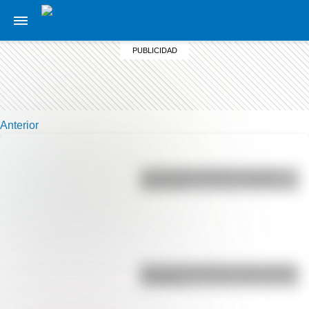
Anterior
La vida de San Martín contada
para niños
Bandera de Ecuador para colorear
e imprimir