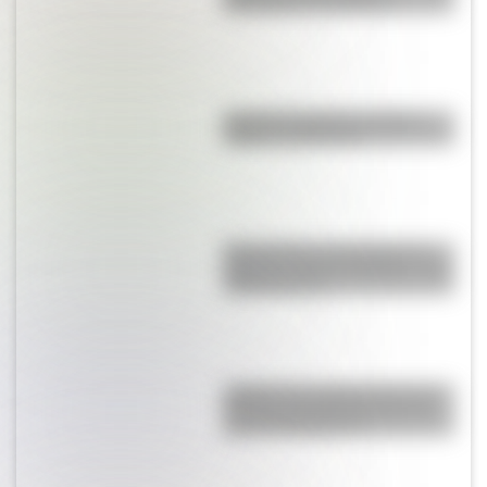
libertadores de América
Bandera de Bolivia: historia,
origen y significado
Buenos Aires al principio del
siglo XX: mirá las imágenes más
sorprendentes
¿Sabías que Argentina tuvo la
torre de comunicaciones más
alta de Sudamérica?