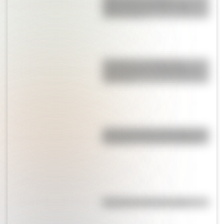
diferencias y ejemplos para
diferenciarlos
El campo y la ciudad: las
características principales de
cada uno
Así se conocieron Remedios de
Escalada y José de San Martín
Efemérides del 9 de agosto