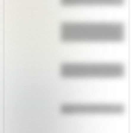
primaria
17 de agosto: descargá la
secuencia didáctica imprimible
sobre José de San Martín para
tus alumnos de Segundo Ciclo
17 de agosto: cómo hacer un
retrato de San Martín en collage
con cartulinas y marcadores
¿Qué son las capas de la
Tierra?