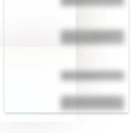
Rubicón”?
Guazuncho, la solitaria especie
animal que fue declarada
Monumento Natural
¿Cómo es y dónde está la casa
natal de San Martín?
¿Cómo se veía la Ciudad de
Buenos Aires en la década del
70?