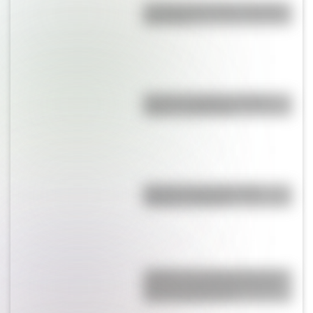
La vida de San Martín contada
para niños
Bandera de Bolivia: historia,
origen y significado
Bandera de Ecuador para
colorear e imprimir
¿Sabías que Argentina tuvo la
torre de comunicaciones más
alta de Sudamérica?