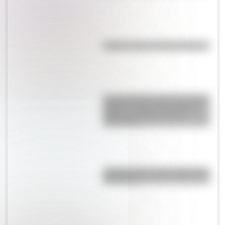
Kollas: ¿cómo y dónde vivían?
La gran hazaña del Cruce de los
Andes: el primer paso de San
Martín para liberar medio
continente
¿Sabías cómo fue la infancia de
San Martín?