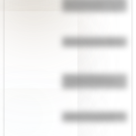
retrató la vida de los
conventillos de Buenos Aires
"Dibujitos eran los de antes":
caricaturas famosas en los 70
Diadema de Filipinas: el
murciélago más grande del
mundo
¿Cuántos éxitos de Hollywood
se filmaron en Argentina?