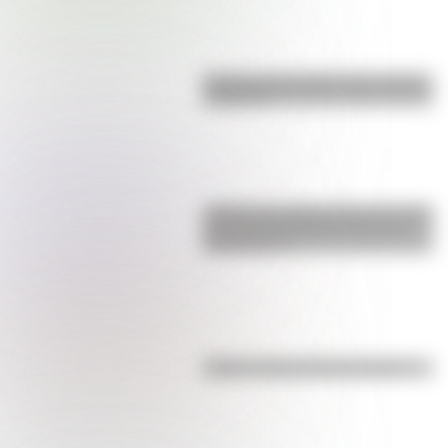
Bandera de Ecuador para colorear
e imprimir
¿Sabías que Argentina tuvo la torre
de comunicaciones más alta de
Sudamérica?
Kollas: ¿cómo y dónde vivían?