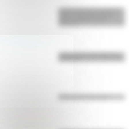
La gran hazaña del Cruce de los
Andes: el primer paso de San
Martín para liberar medio
continente
¿Sabías cómo fue la infancia de
San Martín?
Efemérides del 8 de agosto