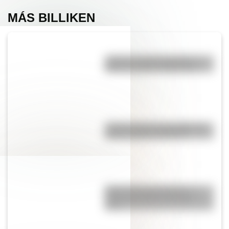
MÁS BILLIKEN
¿Cómo se volvió popular el
sifón de soda en Argentina?
¿Cómo nació la costumbre de
comer ñoquis el día 29?
Benito Quinquela Martín, el
artista que pintó el alma La
Boca