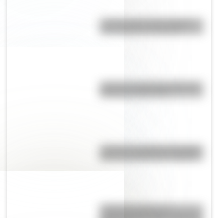
¿Cuáles son las 10 ciudades
más pobladas de Europa?
¿Cuál es la diferencia entre las
frecuencias AM y FM?
¿Cuál es el satélite más antiguo
que aún permanece en órbita?
¿Cuál es el origen y el
significado del refrán “cruzar el