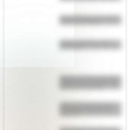
Mar del Plata en los 70: reviví el
turismo de otra época
Mafalda: ¿Quiénes son sus
personajes?
Hyperion es el árbol más alto del
mundo y está “escondido” para
evitar que lo destruyan
¿Sabías que la duna más alta
del mundo se encuentra en
Argentina?
"Don Nicola", la historieta que