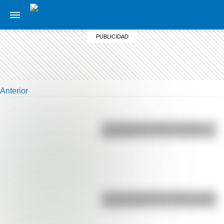
Anterior
La vida de San Martín contada
para niños
Bandera de Bolivia: historia, origen
y significado