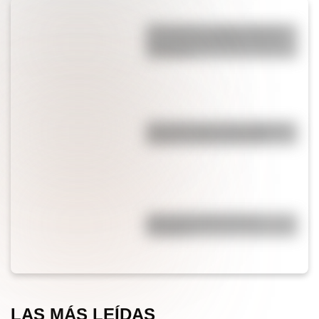
¿Por qué los cordones tienen
una punta de plástico en sus
extremos?
¿Es cierto que el chocolate es
peligroso para los perros?
¿Por qué el jabón forma
burbujas?
LAS MÁS LEÍDAS