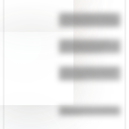
¿Sabías que Manuel Belgrano
fue el primer prócer que designó
mujeres al frente de su ejército?
¿Sabías que la mosca más
grande del mundo habita en tres
países de Sudamérica?
¿Sabías que antes las personas
dormían todas juntas en una
misma cama?
Caligrama: qué es, su historia y
sus autores