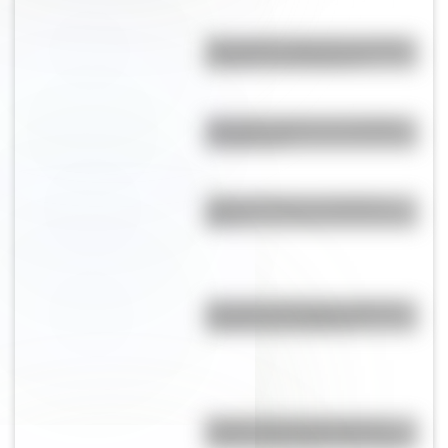
¿Por qué la selección de vóley
se llama "Las Panteras"?
¿Por qué el barrio de Caballito
se llama así?
¿Por qué Corea se dividió en
dos?
¿Por qué caminamos mientras
hablamos por teléfono?
Poncho Via, el buey con los
cuernos más largos del mundo