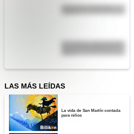
¿Sabías que el agua tiene
oxígeno?
San Cayetano: ¿quién fue y por
qué es el santo del pan y el
trabajo?
LAS MÁS LEÍDAS
La vida de San Martín contada
para niños