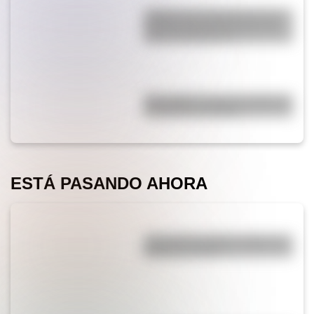
¿Sabías que Argentina tuvo la
torre de comunicaciones más
alta de Sudamérica?
Waka Waka: el secreto detrás de
la canción de Shakira
ESTÁ PASANDO AHORA
¿Por qué los piratas usaban un
parche en el ojo?