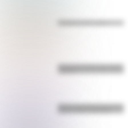
Efemérides del 7 de agosto
Bandera de Ecuador para colorear
e imprimir
Bandera de República Dominicana:
historia, origen y significado