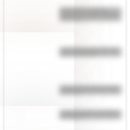
Matagusanos: el curioso
nombre de un pueblo desértico
de San Juan
¿Cuántas personas tienen ojos
grises en el mundo?
¿Cuál fue el museo más antiguo
del mundo?
¿Cuál es el origen y significado
de "Cipayo"?