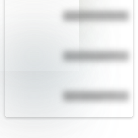
¿Cómo elegimos nuestro color
favorito?
Café La Paloma: historia de
maleantes y tangueros
Bandera Wiphala: historia,
origen y significado