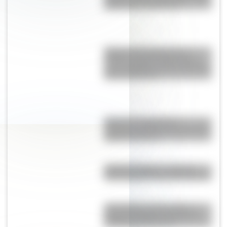
evitar que lo destruyan
Higuera estranguladora: la
extraña especie vegetal que
crece alrededor de otros árboles
hasta asfixiarlos
Guan Yu, la gigantesca
escultura de China que tiene 58
metros de altura
Galerías Pacífico, el edificio
cuya cúpula es una obra de arte
¿En dónde se encuentra el
paisaje del famoso fondo de
pantalla de Windows?