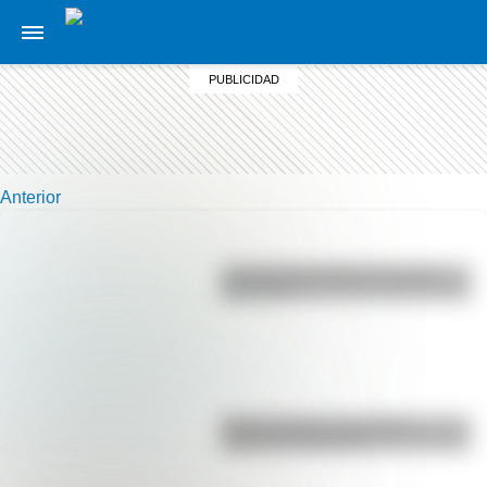
Anterior
La vida de San Martín contada
para niños
Duda resuelta: ¿es el Truco
realmente argentino?