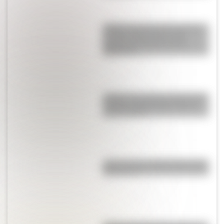
¿Sabías que la tercera reserva
de agua subterránea más
grande del mundo está en
Argentina?
¿Sabías que antes las personas
dormían todas juntas en una
misma cama?
¿Qué son los hiperónimos y los
hipónimos?