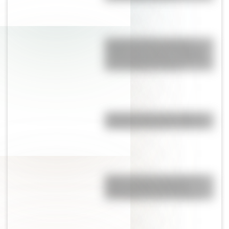
El extraño Árbol sangre de
dragón que crece únicamente
en una isla de África oriental y
es considerado mágico
"Dibujitos eran los de antes":
caricaturas famosas en los 70
Día D: conocé la obra de arte
sobre arena que le rinde
homenaje al suceso histórico