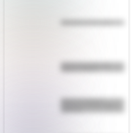
Efemérides del 7 de agosto
Bandera de Ecuador para
colorear e imprimir
Bandera de República
Dominicana: historia, origen y
significado