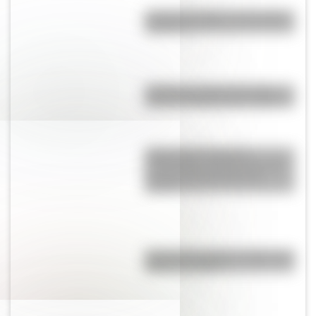
¿Cuál es el origen de la palabra
“carajo”?
¿Cuál es el origen de la frase
"me vas a sacar canas verdes"?
Judge Harry Pregerson
Interchange, uno de los curces
de rutas más grandes del
mundo
Cruce de los Andes: 5 datos que
quizás no sabías