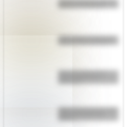
¿Cuál es la diferencia entre un
manual y un instructivo?
¿Sabés cuál es el origen de la
expresión “Sacar de quicio”?
Quién fue el Pulpo Paul: la
curiosa historia de sus
predicciones
¿Qué velocidad alcanza el avión
a hélice más rápido de la
historia?