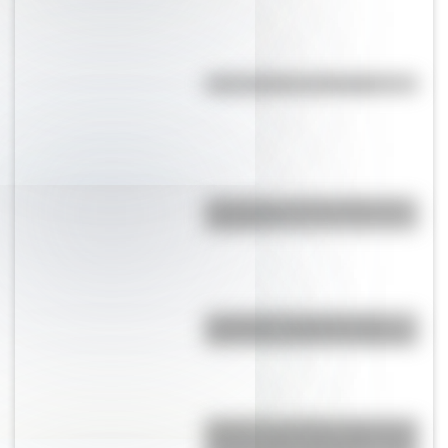
¿Qué significa ser flogger?
¿Por qué no hay huracanes en
Argentina?
Las Grutas, la playa con las
aguas más cálidas de Argentina
Hyperion es el árbol más alto del
mundo y está “escondido” para