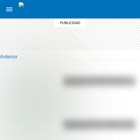
Anterior
La vida de San Martín contada
para niños
Bandera de Bolivia: historia, origen
y significado