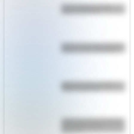
Bandera Wiphala: historia,
origen y significado
Bandera de Santiago del Estero:
historia, origen y significado
Bandera de Chaco: historia,
origen y significado
¿Sabías que el ave más grande
de la historia vivió en
Argentina?