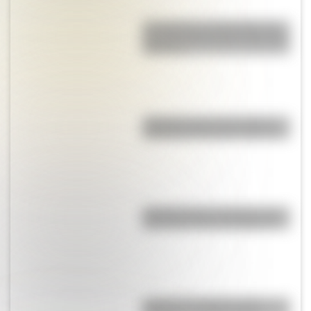
La Coquena y el Pombero: los
duendes más famosos del norte
argentino
"Dibujitos eran los de antes":
caricaturas famosas en los 70
Cuando vence el veneno, ¿se
hace más o menos peligroso?
¿Cuál fue la relación entre