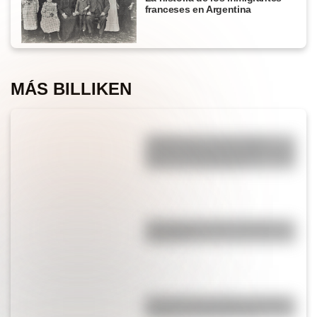
franceses en Argentina
MÁS BILLIKEN
¿Sabías que la mosca más
grande del mundo habita en tres
países de Sudamérica?
¿Por qué se le dice "bondi" al
colectivo?
Revolución de Octubre: origen,
causas y consecuencias