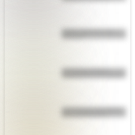
Mafalda: ¿Quiénes son sus
personajes?
Los duendes producen
encantamientos en los hogares
Las 12 máximas de San Martín
para su hija Merceditas