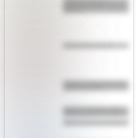
¿Cuál es el origen y el
significado del refrán “cruzar el
Rubicón”?
¿Como se hace la nafta?
¿Cómo es y dónde está la casa
natal de San Martín?
¿Cómo era Tucumán en 1816
cuando se realizó el congreso?
5 datos curiosos de Bangladesh