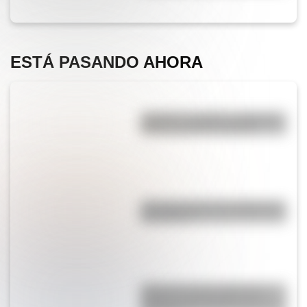
ESTÁ PASANDO AHORA
"Quizás" o "quizá": ¿cuál es la
forma correcta de decirlo?
¿Por qué cortar una cebolla nos
hace llorar?
¿Qué es la Luna, cuál es su
función y qué pasaría si no