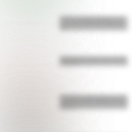
Castillo de Rafael Obligado, una
joya arquitectónica que sigue de
pie
Bandera de Ecuador para colorear
e imprimir
San Martín y Simón Bolívar: así fue
el encuentro de los libertadores de
América