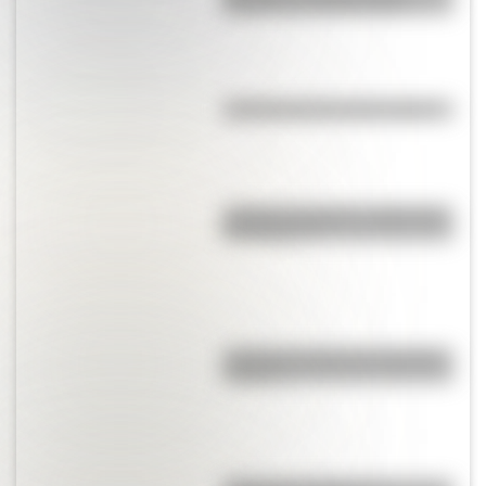
Sarmiento y Horace Mann?
¿Cuál es la historia del mimo?
¿Cuál es el origen y significado
de "Cipayo"?
¿Cuál es el origen de la palabra
“carajo”?