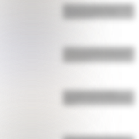
Buenos Aires al principio del siglo
XX: mirá las imágenes más
sorprendentes
¿Sabías que Argentina tuvo la torre
de comunicaciones más alta de
Sudamérica?
Una infografía descargable
imperdible sobre el Cruce de los
Andes
¿Cómo era Buenos Aires en la