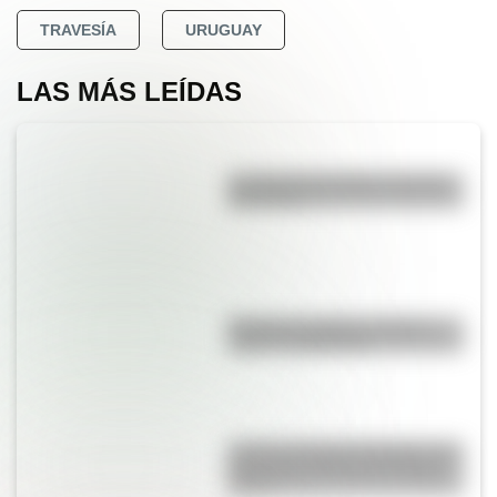
TRAVESÍA
URUGUAY
LAS MÁS LEÍDAS
La vida de San Martín contada
para niños
Bandera de Bolivia: historia,
origen y significado
Castillo de Rafael Obligado, una
joya arquitectónica que sigue
de pie