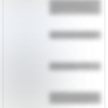
22 de junio de 1974: el día en el
que las dos Alemanias se
enfrentaron en un partido de
fútbol
¿Cuál es el origen de la frase
"andá a cantarle a Magoya"?
Partido del Siglo: ¿en qué
Mundial se jugó?
Parque Nacional Canaima, un
paraíso de naturaleza pura que
se esconde en Venezuela