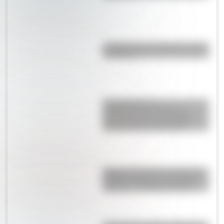
La Jabonería de Vieytes: conocé
su historia
Cochabamba y la
Independencia de 1816: la
provincia que nunca llegó a
formar parte de Argentina
Amores históricos: conocé las
historias de amor de la Reina
Victoria y el príncipe Alberto