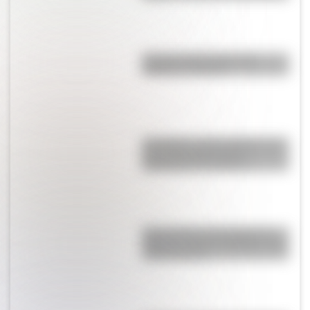
Bandera de Ecuador para
colorear e imprimir
San Martín y Simón Bolívar: así
fue el encuentro de los
libertadores de América
Buenos Aires al principio del
siglo XX: mirá las imágenes más
sorprendentes