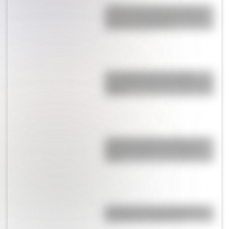
¿Sabías que Argentina tuvo la
torre de comunicaciones más
alta de Sudamérica?
Una infografía descargable
imperdible sobre el Cruce de los
Andes
¿Cómo era Buenos Aires en la
Década Infame?: las mejores
fotos
La historia de los inmigrantes
franceses en Argentina