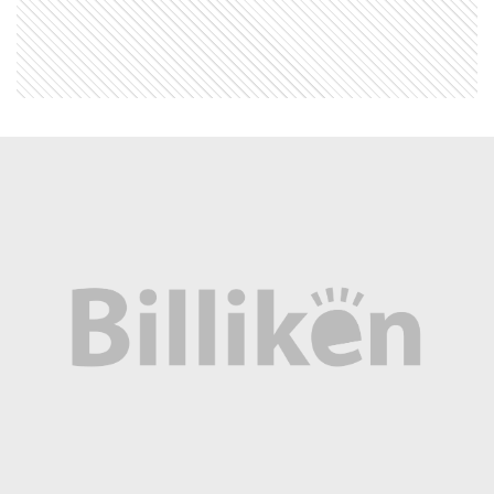
MI PAIS
24 de junio: la increíble coincidencia
entre Fangio y Sabato
SABER MAS
Este es el planeta que aumenta 600
°C al acercarse a su estrella
EL MUNDO
Estrecho de Malaca: el angosto paso
marítimo que conecta al mundo
EL MUNDO
La tragedia del Valbanera: 488
personas fallecidas y un naufragio
lleno de misterio