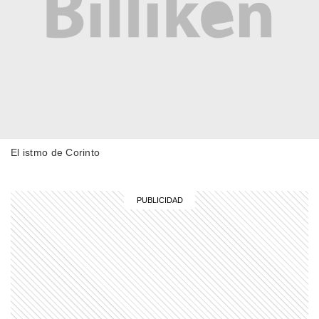
MI PAIS
El origen de la ronda de mate y sus
reglas tradicionales
COMUNIDAD EDUCATIVA
Crianza 2.0: qué son las vacunas y
por qué son importantes desde la
primera infancia
El istmo de Corinto
EL MUNDO
Worth Street: la estación fantasma de
Nueva York que intriga a todos
MI PAIS
Una escuela argentina fue elegida
entre las mejores del mundo