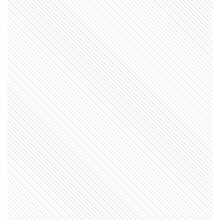
EL MUNDO
Barbican Estate: el complejo de
Londres que parece una ciudad
dentro de la ciudad
SABER MAS
Cambio demográfico: ¿por qué cada
vez nacen menos bebés en muchos
países?
EL MUNDO
La tragedia del Valbanera: 488
personas fallecidas y un naufragio
lleno de misterio