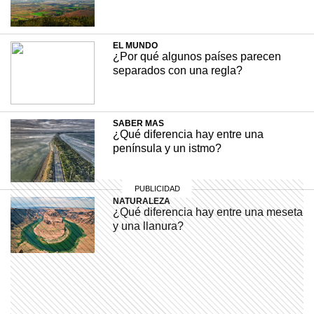
+ INTERESANTE
22 febrero, 2022
EL MUNDO
¿Por qué algunos países parecen
separados con una regla?
SABER MAS
¿Qué diferencia hay entre una
península y un istmo?
NATURALEZA
¿Qué diferencia hay entre una meseta
y una llanura?
MI PAIS
¿Quién fue Benito Quinquela Martín,
el artista enamorado de La Boca?