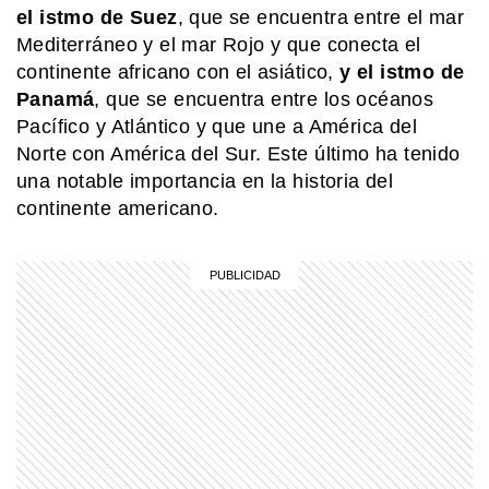
el istmo de Suez
, que se encuentra entre el mar
Mediterráneo y el mar Rojo y que conecta el
SABER MAS
continente africano con el asiático,
y el istmo de
Este es el planeta que aumenta 600
Panamá
, que se encuentra entre los océanos
°C al acercarse a su estrella
Pacífico y Atlántico y que une a América del
Norte con América del Sur. Este último ha tenido
una notable importancia en la historia del
COMUNIDAD EDUCATIVA
Crianza 2.0: qué son las vacunas y
continente americano.
por qué son importantes desde la
primera infancia
SABER MAS
Una banana pegada en la pared: la
obra de arte que se vendió por 6
millones de dólares
COMUNIDAD EDUCATIVA
Crianza 2.0: la literatura infantil y
cómo fomentarla en las casas y
escuelas