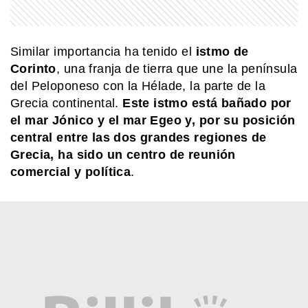
HISTORIA
La historia de The Jazz Singer, la
Similar importancia ha tenido el
istmo de
primera película sonora del cine
Corinto
, una franja de tierra que une la península
del Peloponeso con la Hélade, la parte de la
Grecia continental.
Este istmo está bañado por
EL MUNDO
Canal de Suez: el paso marítimo que
el mar Jónico y el mar Egeo y, por su posición
puede cambiar el ritmo del comercio
central entre las dos grandes regiones de
mundial
Grecia, ha sido un centro de reunión
comercial y política
.
INTERESANTE
¿Qué pasa con los envases después
de usarlos? La experiencia que
enseña a darles una segunda vida
SABER MAS
Beneficios de la leche: un alimento
que va más allá de la infancia