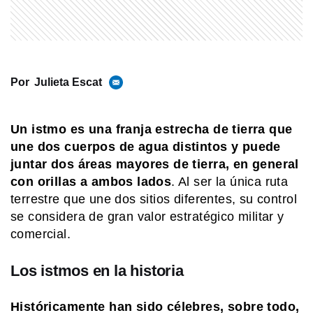
NATURALEZA
¿Qué diferencia hay entre una meseta
y una llanura?
Por
Julieta Escat
COMUNIDAD EDUCATIVA
Un istmo es una franja estrecha de tierra que
Crianza 2.0: la literatura infantil y
cómo fomentarla en las casas y
une dos cuerpos de agua distintos y puede
escuelas
juntar dos áreas mayores de tierra, en general
con orillas a ambos lados
. Al ser la única ruta
terrestre que une dos sitios diferentes, su control
EL MUNDO
MuseumWeek 2026: museos,
se considera de gran valor estratégico militar y
inteligencia artificial y nuevas formas
comercial.
de aprender
Los istmos en la historia
SABER MAS
Beneficios de la leche: un alimento
que va más allá de la infancia
Históricamente han sido célebres, sobre todo,