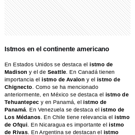
EL MUNDO
Barbican Estate: el complejo de
Londres que parece una ciudad
dentro de la ciudad
EL MUNDO
Istmos en el continente americano
Lago Titicaca: el gran lago andino
clave para la cultura de Sudamérica
En Estados Unidos se destaca el
istmo de
Madison
y el de
Seattle
. En Canadá tienen
EL MUNDO
importancia el
istmo de Avalon
y el
istmo de
¿Cómo se marca una frontera en
Chignecto
. Como se ha mencionado
medio del océano?
anteriormente, en México se destaca el
istmo de
Tehuantepec
y en Panamá, el
istmo de
Panamá
. En Venezuela se destaca el
istmo de
SABER MAS
Mar, golfo, bahía y estrecho: ¿cómo se
Los Médanos
. En Chile tiene relevancia el
istmo
diferencian?
de Ofqui
. En Nicaragua es importante el
istmo
de Rivas
. En Argentina se destacan el
istmo