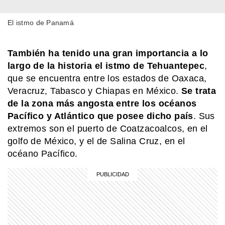
El istmo de Panamá
EL MUNDO
Qué es el rewilding y por qué los
jardines pueden ayudar a las abejas
También ha tenido una gran importancia a lo
largo de la historia el istmo de Tehuantepec
,
que se encuentra entre los estados de Oaxaca,
EL MUNDO
¿Cómo se marca una frontera en
Veracruz, Tabasco y Chiapas en México.
Se trata
medio del océano?
de la zona más angosta entre los océanos
Pacífico y Atlántico que posee dicho país
. Sus
extremos son el puerto de Coatzacoalcos, en el
EL MUNDO
golfo de México, y el de Salina Cruz, en el
Todos bajo un mismo techo: así es
océano Pacífico.
Begich Towers, el edificio que lo tiene
todo
SABER MAS
Pica Pica: conocé al grupo de teatro
infantil creado por una española y dos
argentinos que es furor en