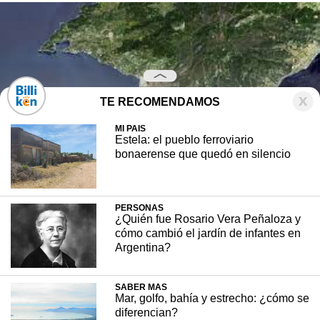
TE RECOMENDAMOS
MI PAIS
Estela: el pueblo ferroviario
bonaerense que quedó en silencio
PERSONAS
¿Quién fue Rosario Vera Peñaloza y
cómo cambió el jardín de infantes en
Un istmo es una franja estrecha de tierra que
Argentina?
une dos cuerpos de agua distintos y puede
juntar dos áreas mayores de tierra, en general
con orillas a ambos lados. En esta nota,
SABER MAS
Billiken
te cuenta todos los detalles de este
Mar, golfo, bahía y estrecho: ¿cómo se
accidente geográfico.
diferencian?