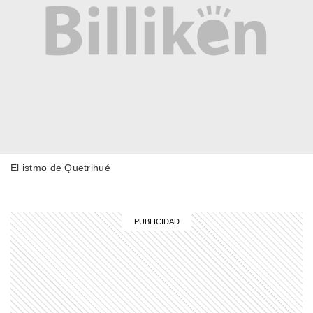
HISTORIA
La historia de The Jazz Singer, la
primera película sonora del cine
SABER MAS
Cambio demográfico: ¿por qué cada
vez nacen menos bebés en muchos
países?
El istmo de Quetrihué
COMUNIDAD EDUCATIVA
Crianza 2.0: la literatura infantil y
cómo fomentarla en las casas y
escuelas
MI PAIS
El Hogar Obrero de Villa Ortúzar: esta
es la historia del conjunto histórico de
casi 100 años