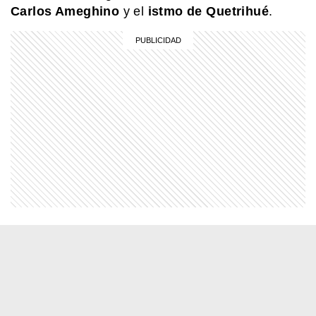
Carlos Ameghino
y el
istmo de Quetrihué
.
EL MUNDO
Wave Rock: ¿cómo se creó esta
curiosa formación de Australia?
NATURALEZA
¿Por qué cada vez más personas
observan aves con ayuda del celular?
EL MUNDO
La historia de una de las óperas más
elegantes de Europa
EL MUNDO
¡Velocidad y estilo! La increíble
historia de la locomotora PRR GG1.