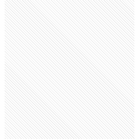
Latinoamérica
MI PAIS
Mate: la historia de la infusión que se
volvió un símbolo argentino
EL MUNDO
Canal de Panamá: la obra que dividió
un país y unió dos océanos
HISTORIA
Querido Mariano Moreno: estas son
las cartas de amor que Guadalupe
Cuenca, su esposa, le escribió luego
de su partida
MI PAIS
24 de junio: la increíble coincidencia
entre Fangio y Sabato