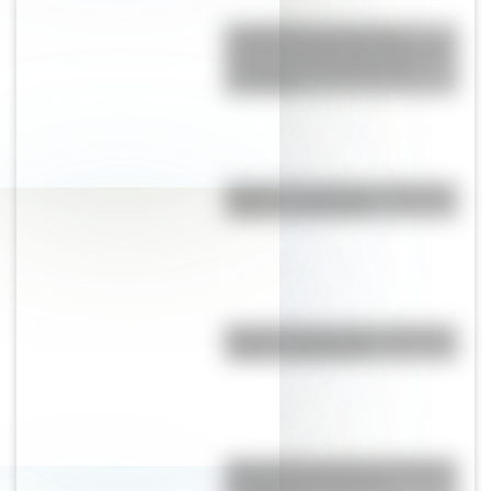
Castellfollit de la Roca: el
increíble pueblo de España que
se fundó en el borde de un
acantilado
Bandera de Nicaragua: historia,
origen y significado
Bandera de Honduras: historia,
origen y significado
¿Por qué los polinesios dejaron
de explorar las islas de