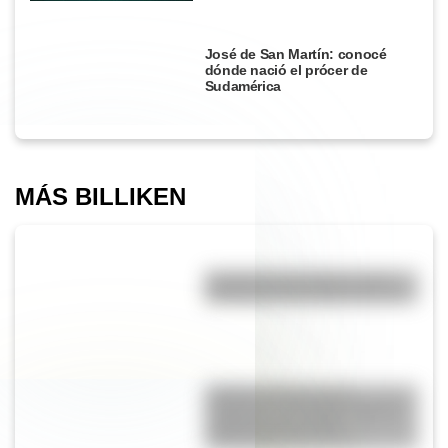
José de San Martín: conocé
dónde nació el prócer de
Sudamérica
MÁS BILLIKEN
Eucariota y procariota: ¿qué
distingue a una célula de otra?
Culebra de liga de San
Francisco: el colorido reptil de
California que podría
desaparecer del mundo