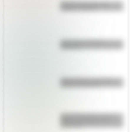
Bandera de Ecuador para
colorear e imprimir
¿Es el Truco realmente
argentino?
Duda resuelta: ¿es el Truco
realmente argentino?
José de San Martín: conocé
dónde nació el prócer de
Sudamérica