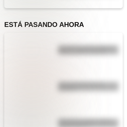
ESTÁ PASANDO AHORA
¿Es cierto que el chocolate es
peligroso para los perros?
¿Por qué el jabón forma
burbujas?
¿Por qué los espejos reflejan
nuestra imagen?