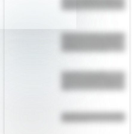
Turnpike y Highway en Estados
Unidos?
Catedral de Chartres: la histórica
construcción del siglo XII que
sorprende con sus 113 metros
de altura al sur de París
San Martín: secuencias
didácticas imprimibles del 17 de
agosto para primer y segundo
ciclo
¿Cuál fue la primera universidad
de Argentina?