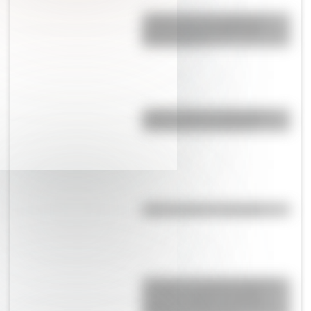
¿Sabías que hay vitrales de
próceres en una iglesia de
Buenos Aires?
¿Sabés cuál es la diferencia
entre un río y un arroyo?
¿Qué significa ser flogger?
“Pangea”, el supercontinente
que hace millones de años
mantuvo unidos a todos los