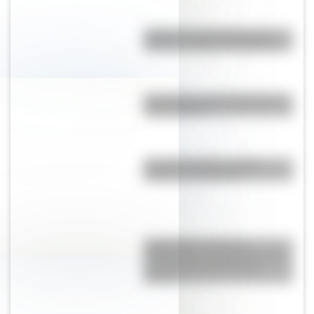
¿Dónde se creó el juego del
elástico y cuál es su historia?
Doce figuras emblemáticas del
rock nacional
El nombre "Chile": origen,
historia y significado
Judge Harry Pregerson
Interchange, uno de los curces
de rutas más grandes del
mundo