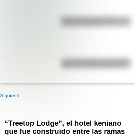
Duda resuelta: ¿es el Truco
realmente argentino?
José de San Martín: conocé dónde
nació el prócer de Sudamérica
Siguiente
“Treetop Lodge”, el hotel keniano
que fue construido entre las ramas