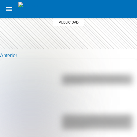
Anterior
La vida de San Martín contada
para niños
¿Sabías que Argentina tuvo la torre
de comunicaciones más alta de
Sudamérica?