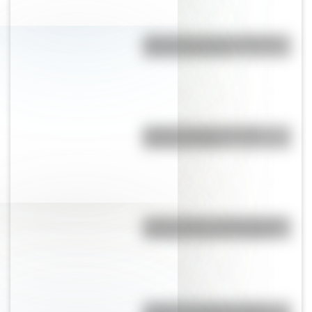
¿Qué países tienen soberanía
sobre la Antártida?
Partido del Siglo: ¿en qué
Mundial se jugó?
¿León o toro?: conocé cuál es
el animal nacional de España
¿Cuál es la diferencia entre