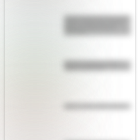
La gran hazaña del Cruce de los
Andes: el primer paso de San
Martín para liberar medio
continente
Bandera de Bolivia: historia,
origen y significado
Kollas: ¿cómo y dónde vivían?