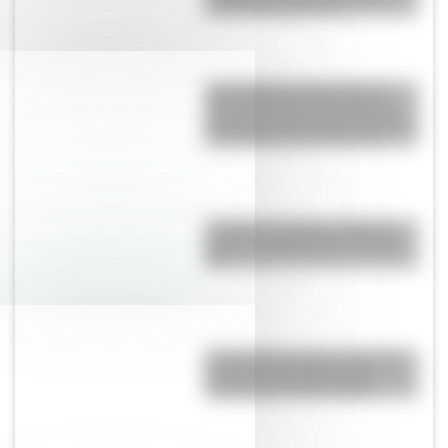
continentes actuales
Las escuelas lasalianas del
siglo XVII fueron las primeras
pensadas para los niños pobres
y los hijos de los artesanos
La Plata: la ciudad "perfecta"
que fue planificada en el siglo
XIX
El Combate de San Lorenzo, el
bautismo de fuego de los
Granaderos de San Martín