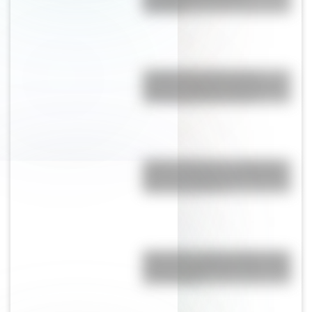
Oceanía?
La Manzana de las Luces:
historia y secretos del corazón
colonial de Buenos Aires
Amores históricos: conocé las
historias de amor entre Enrique
VIII y sus esposas
Moby Dick, el gran clásico de la
literatura infantil para que lo leas
con tus hijos