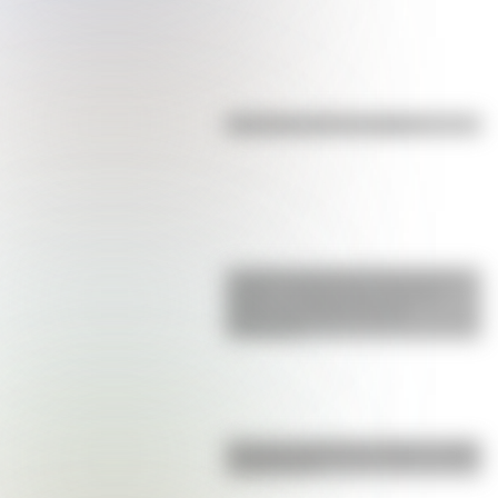
Efemérides del 7 de agosto
La gran hazaña del Cruce de los
Andes: el primer paso de San
Martín para liberar medio
continente
Bandera de Bolivia: historia, origen
y significado