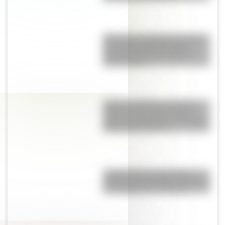
Blanquita, la pequeña mariposa
que sobrevuela la Reserva
Ecológica Costanera Sur de
Buenos Aires
Torino vs. Rambler American:
¿qué vínculo existe entre el
gran auto argentino y el modelo
de Estados Unidos?
¿Sabías que las tiendas de
campaña del desierto del Sahara
son erigidas por mujeres?