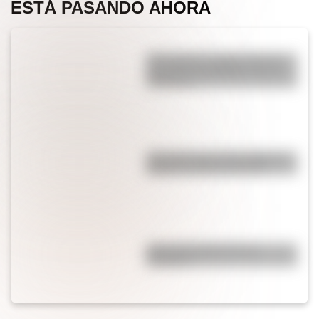
ESTÁ PASANDO AHORA
¿Por qué los cordones tienen
una punta de plástico en sus
extremos?
¿Es cierto que el chocolate es
peligroso para los perros?
¿Por qué el jabón forma
burbujas?