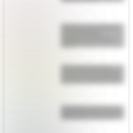
Actividades sobre las Mujeres
en la Independencia:
secuencias didácticas
imprimibles para la escuela
primaria
17 de agosto: descargá la
secuencia didáctica imprimible
sobre José de San Martín para
tus alumnos de Segundo Ciclo
17 de agosto: cómo hacer un
retrato de San Martín en collage
con cartulinas y marcadores