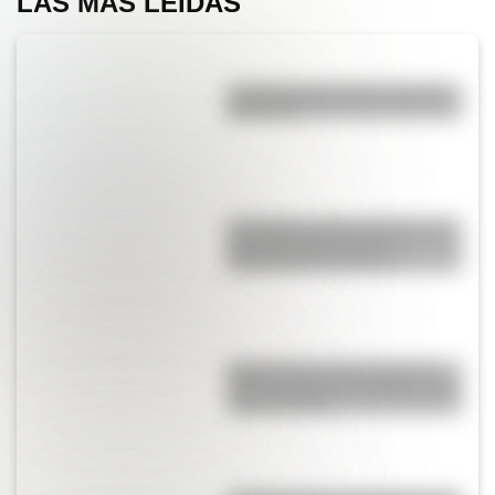
LAS MÁS LEÍDAS
La vida de San Martín contada
para niños
San Martín y Simón Bolívar: así
fue el encuentro de los
libertadores de América
Buenos Aires al principio del
siglo XX: mirá las imágenes más
sorprendentes