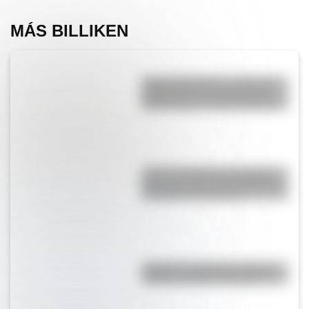
MÁS BILLIKEN
Amores históricos: conocé la
historia de amor entre Adolfo
Bioy Casares y Silvina Ocampo
Amores históricos: conocé la
historia de amor de San Martín y
Remedios de Escalada
¿Cuál es el origen de la frase
"andá a cantarle a Magoya"?