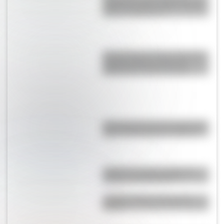
región de Japón vuelve a sufrir
fuertes terremotos?
Four Corners: el único lugar de
Estados Unidos donde se
encuentran cuatro estados
¿En qué país está el sistema de
metro más antiguo de África?
¿Cuál es la única capital del
mundo sin habitantes?
¿Cuál es la flor nacional de
Brasil?