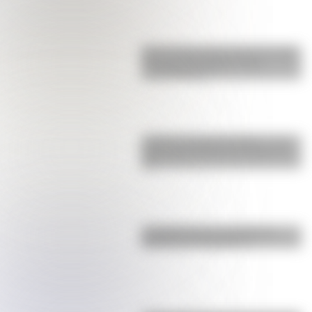
Buenos Aires al principio del siglo
XX: mirá las imágenes más
sorprendentes
Castillo de Rafael Obligado, una
joya arquitectónica que sigue de
pie
La historia de los inmigrantes
franceses en Argentina