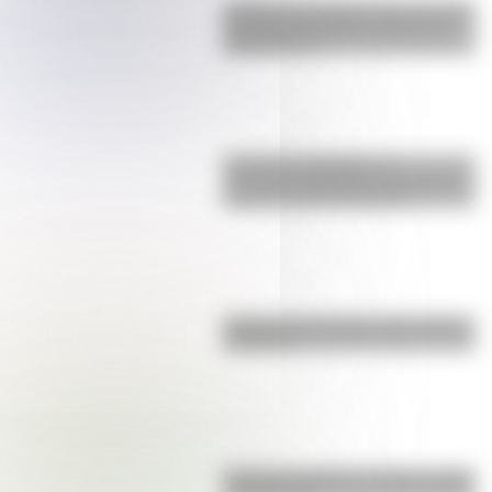
¿Sabías que Argentina tuvo la torre
de comunicaciones más alta de
Sudamérica?
9 de julio: actividades y
secuencias didácticas de primer y
segundo ciclo de primaria
Bandera de Ecuador para colorear
e imprimir
Bandera de Bolivia: historia, origen