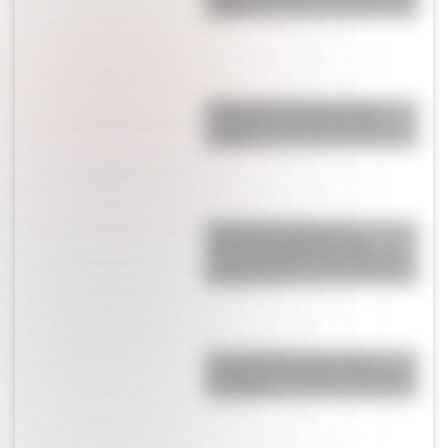
Andes
Paidología: la ciencia que
estudia a los niños de forma
integral
Josefina Passadori, la
educadora argentina que
escribió el “Manual del Alumno
Bonaerense”
El normalismo, la corriente
pedagógica surgida a partir del
magisterio