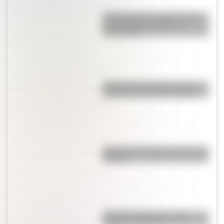
El General José de San Martín
en una hermosa lámina
descargable
El Cruce de los Andes en una
hermosa lámina descargable
Bandera de Chile para colorear e
imprimir
Bandera de Argentina para
colorear e imprimir