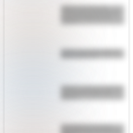
Carretera Transahariana:
¿dónde está y por qué es una
de las más peligrosas del
mundo?
Brasilia: ¿por qué la capital de
Brasil se llama así?
Actopan: ¿cuál es la historia de
este inmenso obelisco de
México?
Una infografía descargable
imperdible sobre el Cruce de los