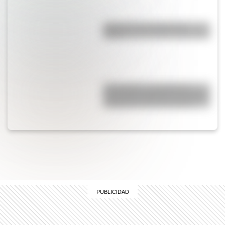
¿Qué son las capas de la
Tierra?
17 de agosto: actividades y
secuencias didácticas de primer
y segundo ciclo de primaria