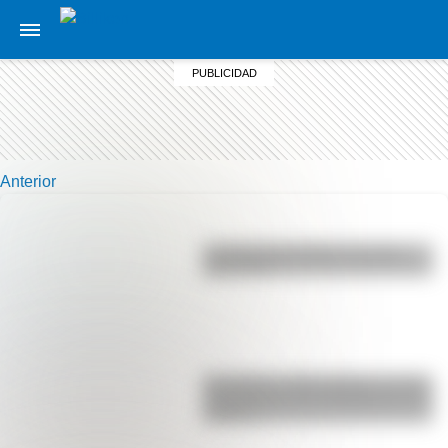
Anterior
La vida de San Martín contada
para niños
San Martín y Simón Bolívar: así fue
el encuentro de los libertadores de
América