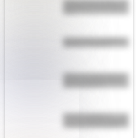
Castillo de Rafael Obligado, una
joya arquitectónica que sigue
de pie
La historia de los inmigrantes
franceses en Argentina
¿Sabías que Argentina tuvo la
torre de comunicaciones más
alta de Sudamérica?
9 de julio: actividades y
secuencias didácticas de primer
y segundo ciclo de primaria