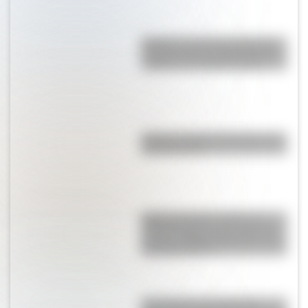
Pelješac: el enorme puente de
Croacia que se construyó para
“saltear” un pueblo bosnio
Nahwa: el doble enclave que se
esconde Asia
Martín pescador común: el
colorido pájaro que sorprende
con sus comportamientos y su
enorme hábitat
Kumamoto: ¿por qué esta