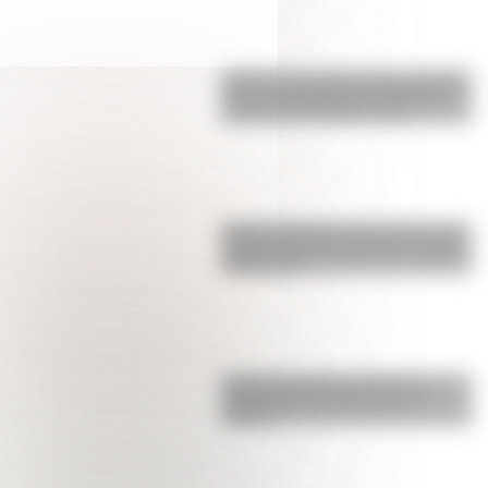
¿Qué son las figuras geométricas?
Una guía fácil para entenderlas y
conocer los distintos tipos
Metro de Madrid: ¿por qué es una
de las redes más largas y antiguas
de Europa?
Cómo San Martín conformó el
Regimiento de Granaderos a
Caballo