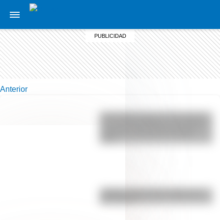
Anterior
Actividades para el 17 de agosto:
secuencias didácticas de primer y
segundo ciclo para descargar
gratis
¿Sabías cómo fue la infancia de
San Martín?