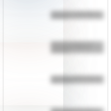
Calchaquíes: características y
su historia
Un bosque patagónico fue
distinguido por National
Geographic
Tehuelches: ¿Quiénes fueron y
cómo vivían?
¿Sabías que hay 5 países sin