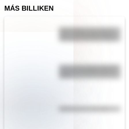
MÁS BILLIKEN
Monte Olimpo: si no es en la
Tierra, ¿dónde está el volcán
más grande del Sistema Solar?
Conocé a las mujeres detrás de
la Bandera del Ejército de los
Andes
Efemérides del 7 de agosto