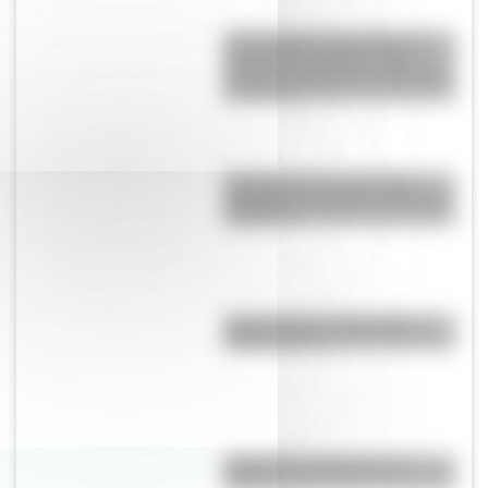
17 de agosto: cómo hacer el
Cruce de los Andes de San
Martín en collage con materiales
reciclables
El normalismo, la corriente
pedagógica surgida a partir del
magisterio
¿Qué son los continentes y
cuántos hay?
¿Qué son las capas de la
Tierra?