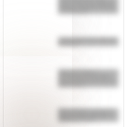
agosto: secuencias didácticas
de primer y segundo ciclo para
descargar gratis
¿Sabías cómo fue la infancia de
San Martín?
¿Qué son las figuras
geométricas? Una guía fácil
para entenderlas y conocer los
distintos tipos
Metro de Madrid: ¿por qué es
una de las redes más largas y
antiguas de Europa?