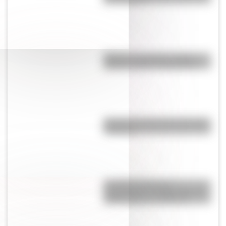
Bandera de Estados Unidos:
historia, origen y significado
Bandera de Chaco para colorear
e imprimir
Los Niños Héroes de
Chapultepec: la historia que se
volvió símbolo en México