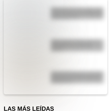
Efemérides del 7 de agosto: tres
cosas que pasaron en Argentina
un día como hoy
¿Qué significa SOS y cómo se
convirtió en una señal de
auxilio?
¿Por qué Mendoza es una de las
provincias con más terremotos
de Argentina?
LAS MÁS LEÍDAS