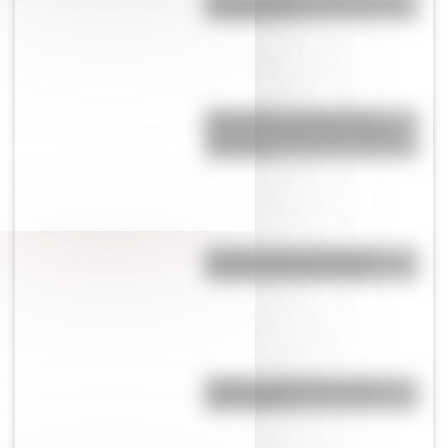
Constitución?
Rambután, la extraña fruta
tropical que tiene una semilla
venenosa
Rambla de Mar del Plata: la
historia detrás de la obra
Mafalda: ¿Quiénes son sus
personajes?