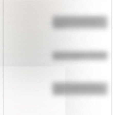
Cómo San Martín conformó el
Regimiento de Granaderos a
Caballo
Cruce de los Andes: 5 datos que
quizás no sabías
Efemérides: tres cosas que
pasaron en Argentina un 7 de
agosto