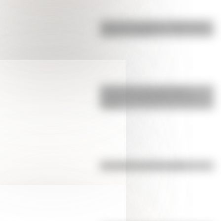
Cruce de los Andes: 5 datos que
quizás no sabías
Efemérides: tres cosas que
pasaron en Argentina un 7 de
agosto
Efemérides del 6 de agosto