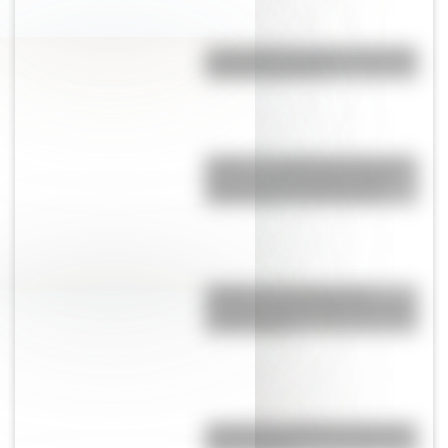
La avenida 9 de julio ¿es la más
ancha del mundo?
Galilea, el sorprendente lago de
Asia que se encuentra a 214
metros bajo el nivel del mar
El Delta del Paraná podría
cambiar la vista de Buenos Aires
en dos siglos
¿Cuál es la estrella más grande
del universo?